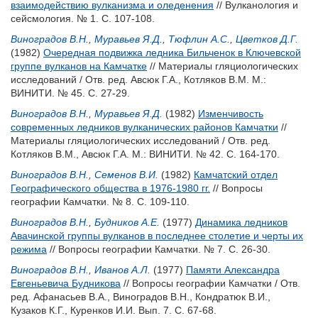
взаимодействию вулканизма и оледенения
// Вулканология и
сейсмология. № 1. С. 107-108.
Виноградов В.Н.
,
Муравьев Я.Д.
,
Тюфлин А.С.
,
Цветков Д.Г.
(1982)
Очередная подвижка ледника Бильченок в Ключевской
группе вулканов на Камчатке
// Материалы гляциологических
исследований / Отв. ред.
Авсюк Г.А.
,
Котляков В.М.
М.:
ВИНИТИ. № 45. С. 27-29.
Виноградов В.Н.
,
Муравьев Я.Д.
(1982)
Изменчивость
современных ледников вулканических районов Камчатки
//
Материалы гляциологических исследований / Отв. ред.
Котляков В.М.
,
Авсюк Г.А.
М.: ВИНИТИ. № 42. С. 164-170.
Виноградов В.Н.
,
Семенов В.И.
(1982)
Камчатский отдел
Географического общества в 1976-1980 гг.
// Вопросы
географии Камчатки. № 8. С. 109-110.
Виноградов В.Н.
,
Будников А.Е.
(1977)
Динамика ледников
Авачинской группы вулканов в последнее столетие и черты их
режима
// Вопросы географии Камчатки. № 7. С. 26-30.
Виноградов В.Н.
,
Иванов А.Л.
(1977)
Памяти Александра
Евгеньевича Будникова
// Вопросы географии Камчатки / Отв.
ред.
Афанасьев В.А.
,
Виноградов В.Н.
,
Кондратюк В.И.
,
Кузаков К.Г.
,
Куренков И.И.
Вып. 7. С. 67-68.