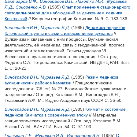
Бахтиаров В.Ф.
,
Виноградов В.Н.
,
Лакотко М.И.
,
Муравьев
Я.Д.
,
Сокоренко А.В.
(1985)
Опыт применения стационарного
светодальномера для наблюдений за движением ледника
Козельский
// Вопросы географии Камчатки. № 9. С. 133-136.
Виноградов В.Н.
,
Муравьев Я.Д.
(1985)
Динамика ледников
Ключевской группы в связи с извержениями вулканов
//
Вулканизм и связанные с ним процессы. Вулканическая
деятельность, её механизм, связь с геодинамикой, прогноз
извержений и землетрясений. Тезисы докладов VI
Всесоюзного вулканологического совещания. / Отв. ред.
Федотов С.А.
Петропавловск-Камчатский: ИВ ДВНЦ РАН. Вып.
1. С. 20-21.
Виноградов В.Н.
,
Муравьев Я.Д.
(1985)
Режим ледников
вулканических районов Камчатки
/ Гляциологические
исследования: [Сб. ст.] № 27: Взаимодействие вулканизма с
оледенением / Отв. ред.
Котляков В.М.
,
Виноградов В.Н.
,
Глазовский А.Ф.
М.: Изд-во Академии наук СССР. С. 36-50.
Виноградов В.Н.
,
Муравьев Я.Д.
(1985)
Климат и состояние
ледников Камчатки в современную эпоху
// Материалы
гляциологических исследований / Отв. ред.
Котляков В.М.
,
Авсюк Г.А.
М.: ВИНИТИ. Вып. 54. С. 97-103.
Глазырин Г.Е.
,
Муравьев Я.Д.
,
Виноградов В.Н.
(1985)
О