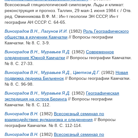
Всесоюзный гляциологический симпозиум. Льды и климат:
реконструкция и прогноз. Таллин, 29 мая-1 июня 1984 г. / Отв.
ред.
Овчинникова В.Ф.
М.: Ин-т геологии ЭН СССР, Ин-т
географии АН СССР. С. 64-65.
Виноградов В.Н.
,
Лагунов И.И.
(1982)
Роль Географического
общества в изучении Камчатки
// Вопросы географии
Камчатки. № 8. С. 3-9.
Виноградов В.Н.
,
Муравьев Я.Д.
(1982)
Современное
оледенение Южной Камчатки
// Вопросы географии Камчатки.
№ 8. С. 27-33.
Виноградов В.Н.
,
Муравьев Я.Д.
,
Цветков Д.Г.
(1982)
Новая
подвижка ледника Бильченок
// Вопросы географии Камчатки.
№ 8. С. 96-98.
Виноградов В.Н.
,
Муравьев Я.Д.
(1982)
Географическая
экспедиция на остров Беринга
// Вопросы географии
Камчатки. № 8. С. 112.
Виноградов В.Н.
(1982)
Всесоюзный семинар по
взаимодействию вулканизма и оледенения
// Вопросы
географии Камчатки. № 8. С. 112-114.
Виноградов В.Н.
(1982)
Всесоюзный семинар по