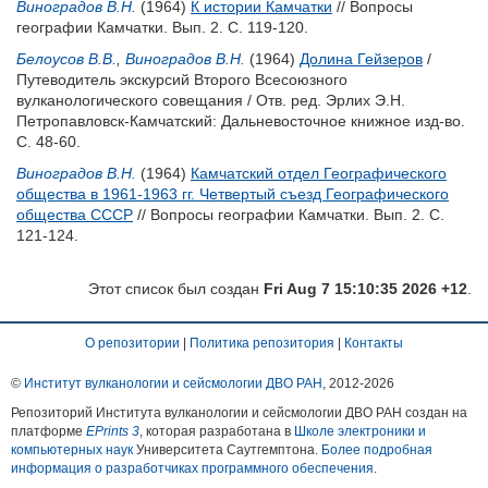
Виноградов В.Н.
(1964)
К истории Камчатки
// Вопросы
географии Камчатки. Вып. 2. С. 119-120.
Белоусов В.В.
,
Виноградов В.Н.
(1964)
Долина Гейзеров
/
Путеводитель экскурсий Второго Всесоюзного
вулканологического совещания / Отв. ред.
Эрлих Э.Н.
Петропавловск-Камчатский: Дальневосточное книжное изд-во.
С. 48-60.
Виноградов В.Н.
(1964)
Камчатский отдел Географического
общества в 1961-1963 гг. Четвертый съезд Географического
общества СССР
// Вопросы географии Камчатки. Вып. 2. С.
121-124.
Этот список был создан
Fri Aug 7 15:10:35 2026 +12
.
О репозитории
|
Политика репозитория
|
Контакты
©
Институт вулканологии и сейсмологии ДВО РАН
, 2012-
2026
Репозиторий Института вулканологии и сейсмологии ДВО РАН создан на
платформе
EPrints 3
, которая разработана в
Школе электроники и
компьютерных наук
Университета Саутгемптона.
Более подробная
информация о разработчиках программного обеспечения
.