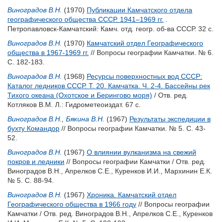
Виноградов В.Н.
(1970)
Публикации Камчатского отдела
географического общества СССР. 1941–1969 гг.
.
Петропавловск-Камчатский: Камч. отд. геогр. об-ва СССР. 32 с.
Виноградов В.Н.
(1970)
Камчатский отдел Географического
общества в 1967-1969 гг.
// Вопросы географии Камчатки. № 6.
С. 182-183.
Виноградов В.Н.
(1968)
Ресурсы поверхностных вод СССР:
Каталог ледников СССР. Т. 20. Камчатка. Ч. 2-4. Бассейны рек
Тихого океана (Охотское и Берингово моря)
/ Отв. ред.
Котляков В.М.
Л.: Гидрометеоиздат. 67 с.
Виноградов В.Н.
,
Бякина В.Н.
(1967)
Результаты экспедиции в
бухту Командор
// Вопросы географии Камчатки. № 5. С. 43-
52.
Виноградов В.Н.
(1967)
О влиянии вулканизма на свежий
покров и ледники
// Вопросы географии Камчатки / Отв. ред.
Виноградов В.Н.
,
Апрелков С.Е.
,
Куренков И.И.
,
Мархинин Е.К.
№ 5. С. 88-94.
Виноградов В.Н.
(1967)
Хроника. Камчатский отдел
Географического общества в 1966 году
// Вопросы географии
Камчатки / Отв. ред.
Виноградов В.Н.
,
Апрелков С.Е.
,
Куренков