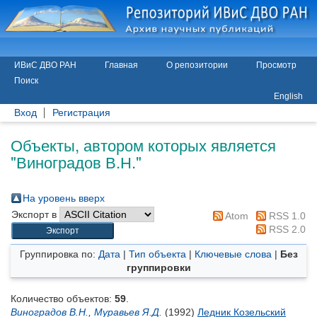
ИВиС ДВО РАН
Главная
О репозитории
Просмотр
Поиск
English
Вход
Регистрация
Объекты, автором которых является
"
Виноградов В.Н.
"
На уровень вверх
Экспорт в
Atom
RSS 1.0
RSS 2.0
Группировка по:
Дата
|
Тип объекта
|
Ключевые слова
|
Без
группировки
Количество объектов:
59
.
Виноградов В.Н.
,
Муравьев Я.Д.
(1992)
Ледник Козельский