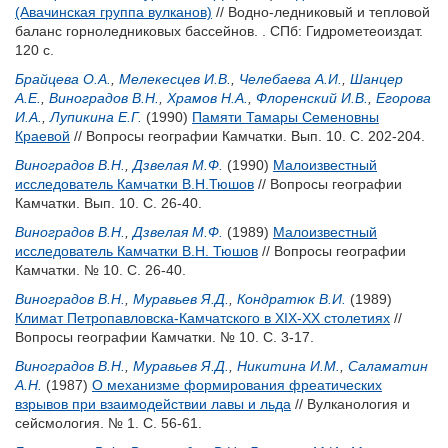
(Авачинская группа вулканов)
// Водно-ледниковый и тепловой
баланс горноледниковых бассейнов. . СПб: Гидрометеоиздат.
120 с.
Брайцева О.А.
,
Мелекесцев И.В.
,
Челебаева А.И.
,
Шанцер
А.Е.
,
Виноградов В.Н.
,
Храмов Н.А.
,
Флоренский И.В.
,
Егорова
И.А.
,
Лупикина Е.Г.
(1990)
Памяти Тамары Семеновны
Краевой
// Вопросы географии Камчатки. Вып. 10. С. 202-204.
Виноградов В.Н.
,
Дзвелая М.Ф.
(1990)
Малоизвестный
исследователь Камчатки В.Н.Тюшов
// Вопросы географии
Камчатки. Вып. 10. С. 26-40.
Виноградов В.Н.
,
Дзвелая М.Ф.
(1989)
Малоизвестный
исследователь Камчатки В.Н. Тюшов
// Вопросы географии
Камчатки. № 10. С. 26-40.
Виноградов В.Н.
,
Муравьев Я.Д.
,
Кондратюк В.И.
(1989)
Климат Петропавловска-Камчатского в XIX-XX столетиях
//
Вопросы географии Камчатки. № 10. С. 3-17.
Виноградов В.Н.
,
Муравьев Я.Д.
,
Никитина И.М.
,
Саламатин
А.Н.
(1987)
О механизме формирования фреатических
взрывов при взаимодействии лавы и льда
// Вулканология и
сейсмология. № 1. С. 56-61.