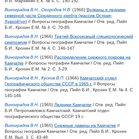
И.И
,
Мархинин Е.К.
№ 5. С. 190-192.
Виноградов В.Н.
,
Огородов Н.В.
(1966)
Вулканы и ледники
северной части Срединного хребта (массив Острая-
Хувхойтун)
// Вопросы географии Камчатки / Отв. ред.
Пийп
Б.И.
,
Крохин Е.М.
№ 4. С. 70-85.
Виноградов В.Н.
(1966)
Третий Всесоюзный гляциологический
симпозиум
// Вопросы географии Камчатки / Отв. ред.
Пийп
Б.И.
,
Крохин Е.М.
№ 4. С. 146-147.
Виноградов В.Н.
(1966)
Распределение снежного покрова на
Камчатке
// Вопросы географии Камчатки / Отв. ред.
Пийп
Б.И.
,
Крохин Е.М.
№ 2. С. 3-29.
Виноградов В.Н.
,
Кусков В.П.
(1966)
Камчатский отдел
Географического общества СССР в 1965 г.
// Вопросы
географии Камчатки / Отв. ред.
Пийп Б.И.
,
Крохин Е.М.
№ 4. С.
145-146.
Виноградов В.Н.
(1965)
Ледники Камчатки
/ Отв. ред.
Пийп
Б.И.
Петропавловск-Камчатский: Камчатский отдел
географического общества СССР. 19 с.
Виноградов В.Н.
(1965)
Снежные лавины на Камчатке
//
Вопросы географии Камчатки / Отв. ред.
Пийп Б.И.
,
Крохин
Е.М.
Вып. 3. С. 43-48.