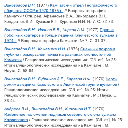
Виноградов В.Н.
(1977)
Камчатский отдел Географического
общества СССР в 1970-1975 гг.
// Вопросы географии
Камчатки / Отв. ред.
Афанасьев В.А.
,
Виноградов В.Н.
,
Кондратюк В.И.
,
Кузаков К.Г.
,
Куренков И.И.
№ 7. С. 72-73.
Виноградов В.Н.
,
Иванов Б.В.
,
Чирков А.М.
(1977)
Прорыв
побочных кратеров в толще ледника Ключевского вулкана в
1974 г.
// Вопросы географии Камчатки. № 7. С. 31-37.
Виноградов В.Н.
,
Кожемяка Н.Н.
(1976)
Снежный покров и
глубина промерзания почвы на равнинах юго-восточной
Камчатки
/ Гляциологические исследования: [Сб. ст.]. № 25:
Итоги гляциологических исследований на Камчатке . М.:
Наука. С. 58-64.
Виноградов В.Н.
,
Будников А.Е.
,
Каразия Н.Ф.
(1976)
Черты
режима ледника Козельского в Авачинской группе вулканов
/
Гляциологические исследования: [Сб. ст.]. № 25: Итоги
гляциологических исследований на Камчатке . М.: Наука. С.
36-44.
Андреев В.И.
,
Виноградов В.Н.
,
Кирсанов И.Т.
(1976)
Изменение положения ледников северного склона вулкана
Ключевского
/ Гляциологические исследования: [Сб. ст.]. № 25:
Итоги гляциологических исследований на Камчатке . М.: