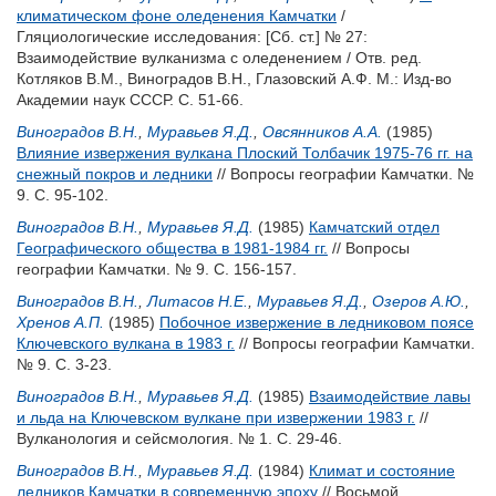
климатическом фоне оледенения Камчатки
/
Гляциологические исследования: [Сб. ст.] № 27:
Взаимодействие вулканизма с оледенением / Отв. ред.
Котляков В.М.
,
Виноградов В.Н.
,
Глазовский А.Ф.
М.: Изд-во
Академии наук СССР. С. 51-66.
Виноградов В.Н.
,
Муравьев Я.Д.
,
Овсянников А.А.
(1985)
Влияние извержения вулкана Плоский Толбачик 1975-76 гг. на
снежный покров и ледники
// Вопросы географии Камчатки. №
9. С. 95-102.
Виноградов В.Н.
,
Муравьев Я.Д.
(1985)
Камчатский отдел
Географического общества в 1981-1984 гг.
// Вопросы
географии Камчатки. № 9. С. 156-157.
Виноградов В.Н.
,
Литасов Н.Е.
,
Муравьев Я.Д.
,
Озеров А.Ю.
,
Хренов А.П.
(1985)
Побочное извержение в ледниковом поясе
Ключевского вулкана в 1983 г.
// Вопросы географии Камчатки.
№ 9. С. 3-23.
Виноградов В.Н.
,
Муравьев Я.Д.
(1985)
Взаимодействие лавы
и льда на Ключевском вулкане при извержении 1983 г.
//
Вулканология и сейсмология. № 1. С. 29-46.
Виноградов В.Н.
,
Муравьев Я.Д.
(1984)
Климат и состояние
ледников Камчатки в современную эпоху
// Восьмой