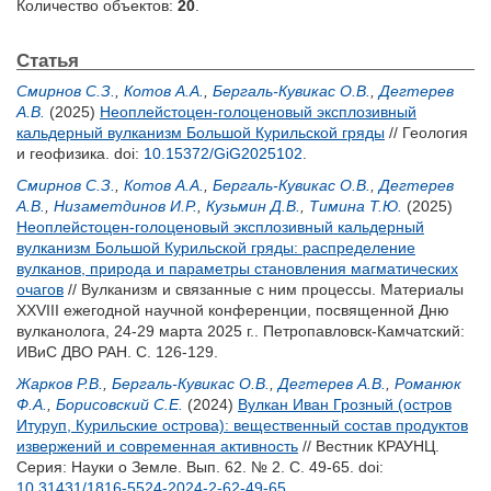
Количество объектов:
20
.
Статья
Смирнов С.З.
,
Котов А.А.
,
Бергаль-Кувикас О.В.
,
Дегтерев
А.В.
(2025)
Неоплейстоцен-голоценовый эксплозивный
кальдерный вулканизм Большой Курильской гряды
// Геология
и геофизика.
doi:
10.15372/GiG2025102
.
Смирнов С.З.
,
Котов А.А.
,
Бергаль-Кувикас О.В.
,
Дегтерев
А.В.
,
Низаметдинов И.Р.
,
Кузьмин Д.В.
,
Тимина Т.Ю.
(2025)
Неоплейстоцен-голоценовый эксплозивный кальдерный
вулканизм Большой Курильской гряды: распределение
вулканов, природа и параметры становления магматических
очагов
// Вулканизм и связанные с ним процессы. Материалы
XXVIII ежегодной научной конференции, посвященной Дню
вулканолога, 24-29 марта 2025 г.. Петропавловск-Камчатский:
ИВиС ДВО РАН. С. 126-129.
Жарков Р.В.
,
Бергаль-Кувикас О.В.
,
Дегтерев А.В.
,
Романюк
Ф.А.
,
Борисовский С.Е.
(2024)
Вулкан Иван Грозный (остров
Итуруп, Курильские острова): вещественный состав продуктов
извержений и современная активность
// Вестник КРАУНЦ.
Серия: Науки о Земле. Вып. 62. № 2. С. 49-65.
doi:
10.31431/1816-5524-2024-2-62-49-65
.