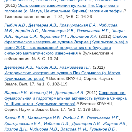
(2012)
Эксплозивные извержения вулкана Пик Сарычева в
голоцене (о. Матуа, Центральные Курилы): геохимия тефры
//
Тихоокеанская геология. Т. 31, № 6. С. 16-26.
Рыбин А.В.
,
Дегтерев А.В.
,
Кравчуновская Е.А.
,
Чибисова
М.В.
,
Нерода А.С.
,
Мелекесцев И.В.
,
Разжигаева Н.Г.
,
Чащин
А.А.
,
Чирков С.А.
,
Коротеев И.Г.
,
Арсланов Х.А.
(2012)
Слабое
фреатическое извержение вулкана Экарма (Курильские о-ва) в
июне 2010 г. как возможный предвестник его будущего
сильного магматического извержения
// Вулканология и
сейсмология. № 5. С. 13-24.
Дегтерев А.В.
,
Рыбин А.В.
,
Разжигаева Н.Г.
(2011)
Исторические извержения вулкана Пик Сарычева (о. Матуа,
Курильские острова)
// Вестник КРАУНЦ. Серия: Науки о
Земле. Вып. 17. № 1. С. 102-119.
Жарков Р.В.
,
Козлов Д.Н.
,
Дегтерев А.В.
(2011)
Современная
фумарольная и гидротермальная активность вулкана Синарка
(о. Шиашкотан, Курильские острова)
// Вестник КРАУНЦ.
Серия: Науки о Земле. Вып. 17. № 1. С. 179-185.
Левин Б.В.
,
Мелекесцев И.В.
,
Рыбин А.В.
,
Разжигаева Н.Г.
,
Кравчуновская Е.А.
,
Избеков П.Э.
,
Дегтерев А.В.
,
Жарков Р.В.
,
Козлов Д.Н.
,
Чибисова М.В.
,
Власова И. И.
,
Гурьянов В.Б.
,