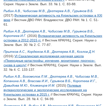
Серия: Науки о Земле. Вып. 33. № 1. С. 83-88.
Рыбин А.В.
,
Чибисова М.В.
,
Дегтерев А.В.
,
Гурьянов В.Б.
(2017)
Вулканическая активность на Курильских островах в XXI
веке
// Вестник ДВО РАН. Владивосток: ДВО РАН. № 1. С. 51-
61.
Рыбин А.В.
,
Дегтерев А.В.
,
Чибисова М.В.
,
Гурьянов В.Б.
,
Коротеев И.Г.
(2016)
Вулканическая активность на Курильских
островах в 2012-2015 гг.
// Вестник КРАУНЦ. Серия: Науки о
Земле. Вып. 30. № 2. С. 77-87.
Прытков А.С.
,
Кордюков А.В.
,
Дегтерев А.В.
,
Козлов Д.Н.
(2016)
VI Сахалинская молодежная научная школа
«Природные катастрофы: изучение, мониторинг, прогноз»:
снова в школу!
// Вестник КРАУНЦ. Серия: Науки о Земле. Вып.
32. № 4. С. 133-137.
Рыбин А.В.
,
Богомолов Л.М.
,
Дегтерев А.В.
,
Чибисова М.В.
,
Копанина А.В.
,
Власова И.И.
,
Гурьянов В.Б.
,
Коротеев И.Г.
,
Давыдова М.Ю.
,
Климанцов И.М.
(2015)
Полевые
вулканологические и экологические исследования на
Курильских островах в 2015 г.
// Вестник КРАУНЦ. Серия: Науки
о Земле. Вып. 28. № 4. С. 94-99.
Дегтерев А.В.
,
Рыбин А.В.
,
Мелекесцев И.В.
,
Разжигаева Н.Г.