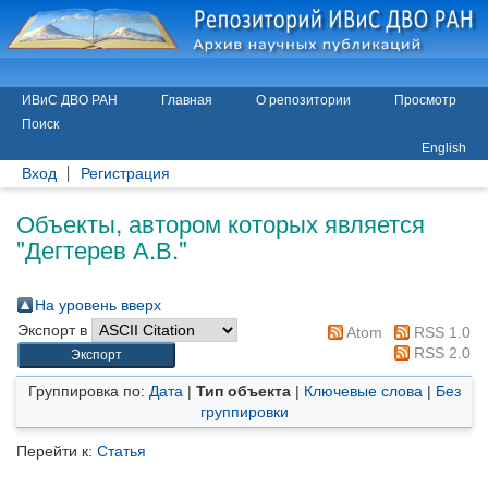
ИВиС ДВО РАН
Главная
О репозитории
Просмотр
Поиск
English
Вход
Регистрация
Объекты, автором которых является
"
Дегтерев А.В.
"
На уровень вверх
Экспорт в
Atom
RSS 1.0
RSS 2.0
Группировка по:
Дата
|
Тип объекта
|
Ключевые слова
|
Без
группировки
Перейти к:
Статья