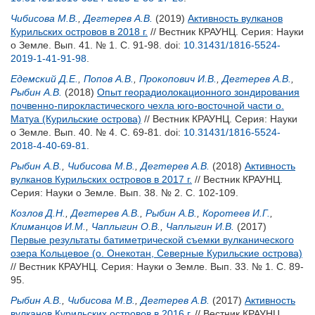
Чибисова М.В.
,
Дегтерев А.В.
(2019)
Активность вулканов
Курильских островов в 2018 г.
// Вестник КРАУНЦ. Серия: Науки
о Земле. Вып. 41. № 1. С. 91-98.
doi:
10.31431/1816-5524-
2019-1-41-91-98
.
Едемский Д.Е.
,
Попов А.В.
,
Прокопович И.В.
,
Дегтерев А.В.
,
Рыбин А.В.
(2018)
Опыт георадиолокационного зондирования
почвенно-пирокластического чехла юго-восточной части о.
Матуа (Курильские острова)
// Вестник КРАУНЦ. Серия: Науки
о Земле. Вып. 40. № 4. С. 69-81.
doi:
10.31431/1816-5524-
2018-4-40-69-81
.
Рыбин А.В.
,
Чибисова М.В.
,
Дегтерев А.В.
(2018)
Активность
вулканов Курильских островов в 2017 г.
// Вестник КРАУНЦ.
Серия: Науки о Земле. Вып. 38. № 2. С. 102-109.
Козлов Д.Н.
,
Дегтерев А.В.
,
Рыбин А.В.
,
Коротеев И.Г.
,
Климанцов И.М.
,
Чаплыгин О.В.
,
Чаплыгин И.В.
(2017)
Первые результаты батиметрической съемки вулканического
озера Кольцевое (о. Онекотан, Северные Курильские острова)
// Вестник КРАУНЦ. Серия: Науки о Земле. Вып. 33. № 1. С. 89-
95.
Рыбин А.В.
,
Чибисова М.В.
,
Дегтерев А.В.
(2017)
Активность
вулканов Курильских островов в 2016 г.
// Вестник КРАУНЦ.