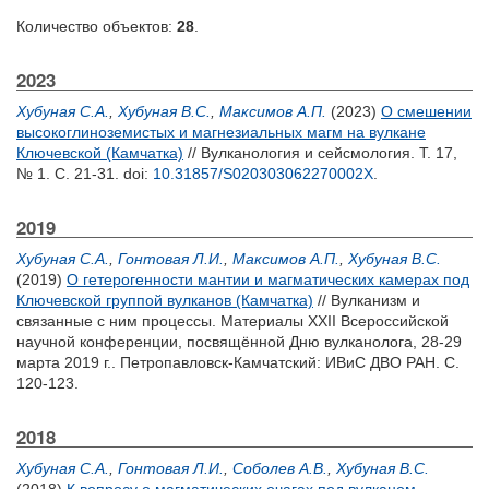
Количество объектов:
28
.
2023
Хубуная С.А.
,
Хубуная В.С.
,
Максимов А.П.
(2023)
О смешении
высокоглиноземистых и магнезиальных магм на вулкане
Ключевской (Камчатка)
// Вулканология и сейсмология. Т. 17,
№ 1. С. 21-31.
doi:
10.31857/S020303062270002X
.
2019
Хубуная С.А.
,
Гонтовая Л.И.
,
Максимов А.П.
,
Хубуная В.С.
(2019)
О гетерогенности мантии и магматических камерах под
Ключевской группой вулканов (Камчатка)
// Вулканизм и
связанные с ним процессы. Материалы XXII Всероссийской
научной конференции, посвящённой Дню вулканолога, 28-29
марта 2019 г.. Петропавловск-Камчатский: ИВиС ДВО РАН. С.
120-123.
2018
Хубуная С.А.
,
Гонтовая Л.И.
,
Соболев А.В.
,
Хубуная В.С.