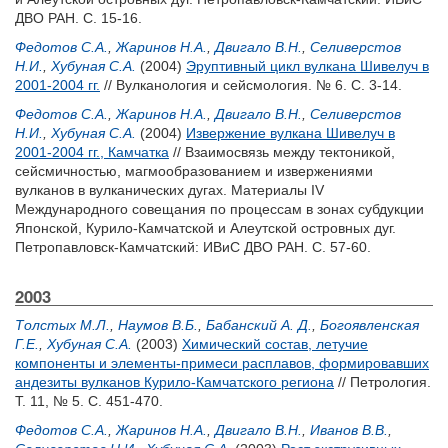
ДВО РАН. С. 15-16.
Федотов С.А.
,
Жаринов Н.А.
,
Двигало В.Н.
,
Селиверстов
Н.И.
,
Хубуная С.А.
(2004)
Эруптивный цикл вулкана Шивелуч в
2001-2004 гг.
// Вулканология и сейсмология. № 6. С. 3-14.
Федотов С.А.
,
Жаринов Н.А.
,
Двигало В.Н.
,
Селиверстов
Н.И.
,
Хубуная С.А.
(2004)
Извержение вулкана Шивелуч в
2001-2004 гг., Камчатка
// Взаимосвязь между тектоникой,
сейсмичностью, магмообразованием и извержениями
вулканов в вулканических дугах. Материалы IV
Международного совещания по процессам в зонах субдукции
Японской, Курило-Камчатской и Алеутской островных дуг.
Петропавловск-Камчатский: ИВиС ДВО РАН. С. 57-60.
2003
Толстых М.Л.
,
Наумов В.Б.
,
Бабанский А. Д.
,
Богоявленская
Г.Е.
,
Хубуная С.А.
(2003)
Химический состав, летучие
компоненты и элементы-примеси расплавов, формировавших
андезиты вулканов Курило-Камчатского региона
// Петрология.
Т. 11, № 5. С. 451-470.
Федотов С.А.
,
Жаринов Н.А.
,
Двигало В.Н.
,
Иванов В.В.
,