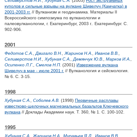
Селиверстов Н.И.
,
Хубуная С.А.
(2003)
Рост экструзивных
куполов и сильные взрывы на вулкане Шивелуч (Камчатка) в
2001-2003 гг.
// Вулканизм и геодинамика. Материалы II
Всероссийского симпозиума по вулканологии и
палеовулканологии, г. Екатеринбург, 2003 г.. Екатеринбург. С.
902-906.
2001
Федотов С.А.
,
Двигало В.Н.
,
Жаринов Н.А.
,
Иванов В.В.
,
Селиверстов Н.И.
,
Хубуная С.А.
,
Демянчук Ю.В.
,
Марков И.А.
,
Осипенко Л.Г.
,
Смелов Н.П.
(2001)
Извержение вулкана
Шивелуч в мае - июле 2001 г.
// Вулканология и сейсмология.
№ 6. С. 3-15.
1998
Хубуная С.А.
,
Соболев А.В.
(1998)
Первичные расплавы
известково-щелочных магнезиальных базальтов Ключевского
вулкана
// Доклады Академии наук. Т. 360, № 1. С. 100-102.
1995
Хубуная С.А.
,
Жаринов Н.А.
,
Муравьев Я.Д.
,
Иванов В.В.
,