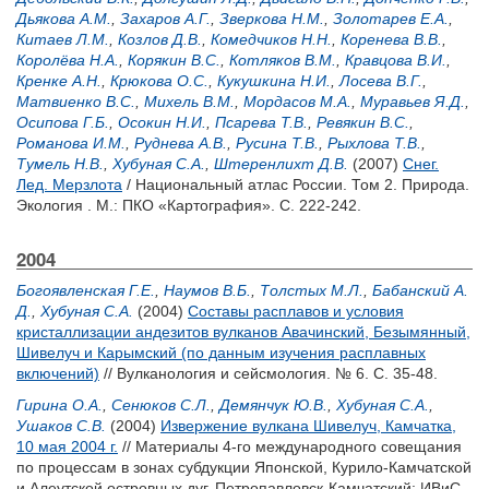
Дьякова А.М.
,
Захаров А.Г.
,
Зверкова Н.М.
,
Золотарев Е.А.
,
Китаев Л.М.
,
Козлов Д.В.
,
Комедчиков Н.Н.
,
Коренева В.В.
,
Королёва Н.А.
,
Корякин В.С.
,
Котляков В.М.
,
Кравцова В.И.
,
Кренке А.Н.
,
Крюкова О.С.
,
Кукушкина Н.И.
,
Лосева В.Г.
,
Матвиенко В.С.
,
Михель В.М.
,
Мордасов М.А.
,
Муравьев Я.Д.
,
Осипова Г.Б.
,
Осокин Н.И.
,
Псарева Т.В.
,
Ревякин В.С.
,
Романова И.М.
,
Руднева А.В.
,
Русина Т.В.
,
Рыхлова Т.В.
,
Тумель Н.В.
,
Хубуная С.А.
,
Штеренлихт Д.В.
(2007)
Снег.
Лед. Мерзлота
/ Национальный атлас России. Том 2. Природа.
Экология . М.: ПКО «Картография». С. 222-242.
2004
Богоявленская Г.Е.
,
Наумов В.Б.
,
Толстых М.Л.
,
Бабанский А.
Д.
,
Хубуная С.А.
(2004)
Составы расплавов и условия
кристаллизации андезитов вулканов Авачинский, Безымянный,
Шивелуч и Карымский (по данным изучения расплавных
включений)
// Вулканология и сейсмология. № 6. С. 35-48.
Гирина О.А.
,
Сенюков С.Л.
,
Демянчук Ю.В.
,
Хубуная С.А.
,
Ушаков С.В.
(2004)
Извержение вулкана Шивелуч, Камчатка,
10 мая 2004 г.
// Материалы 4-го международного совещания
по процессам в зонах субдукции Японской, Курило-Камчатской
и Алеутской островных дуг. Петропавловск-Камчатский: ИВиС