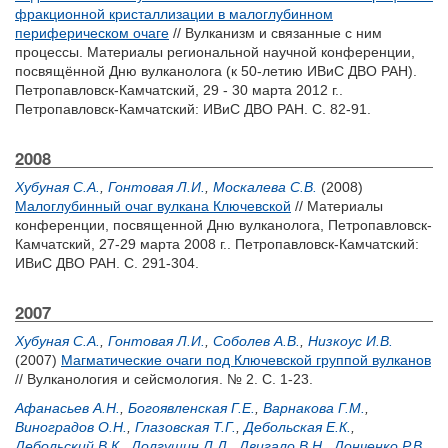
фракционной кристаллизации в малоглубинном
периферическом очаге
// Вулканизм и связанные с ним
процессы. Материалы региональной научной конференции,
посвящённой Дню вулканолога (к 50-летию ИВиС ДВО РАН).
Петропавловск-Камчатский, 29 - 30 марта 2012 г..
Петропавловск-Камчатский: ИВиС ДВО РАН. С. 82-91.
2008
Хубуная С.А.
,
Гонтовая Л.И.
,
Москалева С.В.
(2008)
Малоглубинный очаг вулкана Ключевской
// Материалы
конференции, посвященной Дню вулканолога, Петропавловск-
Камчатский, 27-29 марта 2008 г.. Петропавловск-Камчатский:
ИВиС ДВО РАН. С. 291-304.
2007
Хубуная С.А.
,
Гонтовая Л.И.
,
Соболев А.В.
,
Низкоус И.В.
(2007)
Магматические очаги под Ключевской группой вулканов
// Вулканология и сейсмология. № 2. С. 1-23.
Афанасьев А.Н.
,
Богоявленская Г.Е.
,
Варнакова Г.М.
,
Виноградов О.Н.
,
Глазовская Т.Г.
,
Дебольская Е.К.
,
Дебольский В.К.
,
Долгушин Л.Д.
,
Двигало В.Н.
,
Донченко Р.В.
,