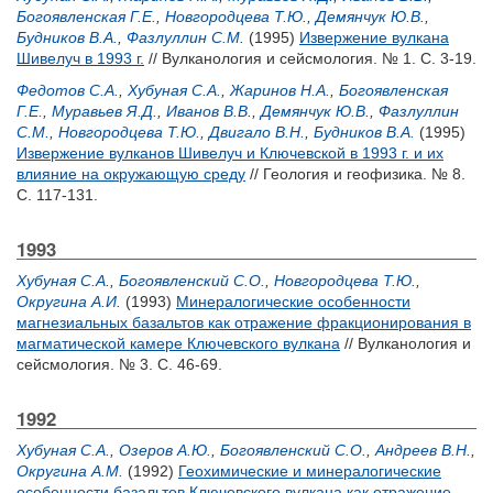
Богоявленская Г.Е.
,
Новгородцева Т.Ю.
,
Демянчук Ю.В.
,
Будников В.А.
,
Фазлуллин С.М.
(1995)
Извержение вулкана
Шивелуч в 1993 г.
// Вулканология и сейсмология. № 1. С. 3-19.
Федотов С.А.
,
Хубуная С.А.
,
Жаринов Н.А.
,
Богоявленская
Г.Е.
,
Муравьев Я.Д.
,
Иванов В.В.
,
Демянчук Ю.В.
,
Фазлуллин
С.М.
,
Новгородцева Т.Ю.
,
Двигало В.Н.
,
Будников В.А.
(1995)
Извержение вулканов Шивелуч и Ключевской в 1993 г. и их
влияние на окружающую среду
// Геология и геофизика. № 8.
С. 117-131.
1993
Хубуная С.А.
,
Богоявленский С.О.
,
Новгородцева Т.Ю.
,
Округина А.И.
(1993)
Минералогические особенности
магнезиальных базальтов как отражение фракционирования в
магматической камере Ключевского вулкана
// Вулканология и
сейсмология. № 3. С. 46-69.
1992
Хубуная С.А.
,
Озеров А.Ю.
,
Богоявленский С.О.
,
Андреев В.Н.
,
Округина А.М.
(1992)
Геохимические и минералогические
особенности базальтов Ключевского вулкана как отражение