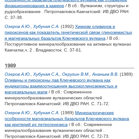
фракционирования в камере
/ В сб.: Вулканизм, структуры и
рудообразование . Петропавловск-Камчатский: ИВ ДВО РАН.
С. 37-38.
Озеров А.Ю.
,
Хубуная С.А.
(1992)
Химизм оливинов и
пироксенов как показатель генетической связи глиноземистых
и магнезиальных базальтов Ключевского вулкана
/ В сб.:
Постэруптивное минералообразование на активных вулканах
Камчатки,ч. 2 . Владивосток. С. 37-61.
1989
Озеров А.Ю.
,
Хубуная С.А.
,
Округин В.М.
,
Ананьев В.В.
(1989)
Оливины и пироксены лав Ключевского вулкана как
индикаторы взаимоотношения высокоглиноземистых и
магнезиальных магм
/ В сб.: Современное
минералообразование вулканических областей .
Петропавловск-Камчатский: ИВ ДВО РАН. С. 71-72.
Озеров А.Ю.
,
Хубуная С.А.
(1989)
Минералогические
особенности магнезиальных базальтов Ключевского вулкана
как критерий их петрогенезиса
/ В сб.: Современное
минералообразование вулканических областей .
Петропавловск-Камчатский: ИВ ДВО РАН. С. 72-73.