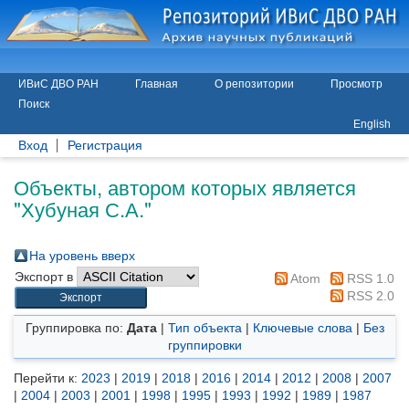
ИВиС ДВО РАН
Главная
О репозитории
Просмотр
Поиск
English
Вход
Регистрация
Объекты, автором которых является
"
Хубуная С.А.
"
На уровень вверх
Экспорт в
Atom
RSS 1.0
RSS 2.0
Группировка по:
Дата
|
Тип объекта
|
Ключевые слова
|
Без
группировки
Перейти к:
2023
|
2019
|
2018
|
2016
|
2014
|
2012
|
2008
|
2007
|
2004
|
2003
|
2001
|
1998
|
1995
|
1993
|
1992
|
1989
|
1987