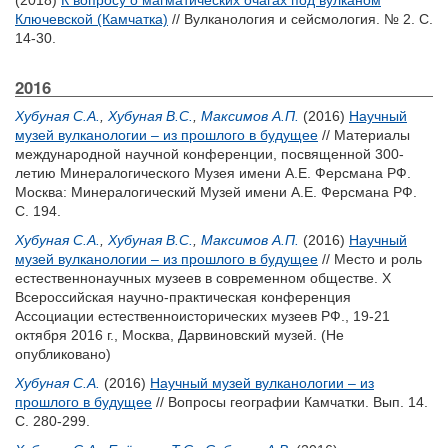
(2018)
К вопросу о магматических очагах под вулканом
Ключевской (Камчатка)
// Вулканология и сейсмология. № 2. С.
14-30.
2016
Хубуная С.А.
,
Хубуная В.С.
,
Максимов А.П.
(2016)
Научный
музей вулканологии – из прошлого в будущее
// Материалы
международной научной конференции, посвященной 300-
летию Минералогического Музея имени А.Е. Ферсмана РФ.
Москва: Минералогический Музей имени А.Е. Ферсмана РФ.
С. 194.
Хубуная С.А.
,
Хубуная В.С.
,
Максимов А.П.
(2016)
Научный
музей вулканологии – из прошлого в будущее
// Место и роль
естественнонаучных музеев в современном обществе. X
Всероссийская научно-практическая конференция
Ассоциации естественноисторических музеев РФ., 19-21
октября 2016 г., Москва, Дарвиновский музей. (Не
опубликовано)
Хубуная С.А.
(2016)
Научный музей вулканологии – из
прошлого в будущее
// Вопросы географии Камчатки. Вып. 14.
С. 280-299.