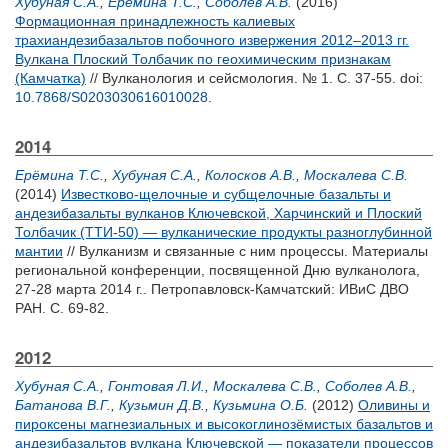
Хубуная С.А.
,
Ерёмина Т.С.
,
Соболев А.В.
(2016)
Формационная принадлежность калиевых
трахиандезибазальтов побочного извержения 2012–2013 гг.
Вулкана Плоский Толбачик по геохимическим признакам
(Камчатка)
// Вулканология и сейсмология. № 1. С. 37-55.
doi:
10.7868/S0203030616010028
.
2014
Ерёмина Т.С.
,
Хубуная С.А.
,
Колосков А.В.
,
Москалева С.В.
(2014)
Известково-щелочные и субщелочные базальты и
андезибазальты вулканов Ключевской, Харчинский и Плоский
Толбачик (ТТИ-50) — вулканические продукты разноглубинной
мантии
// Вулканизм и связанные с ним процессы. Материалы
региональной конференции, посвященной Дню вулканолога,
27-28 марта 2014 г.. Петропавловск-Камчатский: ИВиС ДВО
РАН. С. 69-82.
2012
Хубуная С.А.
,
Гонтовая Л.И.
,
Москалева С.В.
,
Соболев А.В.
,
Батанова В.Г.
,
Кузьмин Д.В.
,
Кузьмина О.Б.
(2012)
Оливины и
пироксены магнезиальных и высокоглинозёмистых базальтов и
андезибазальтов вулкана Ключевской — показатели процессов