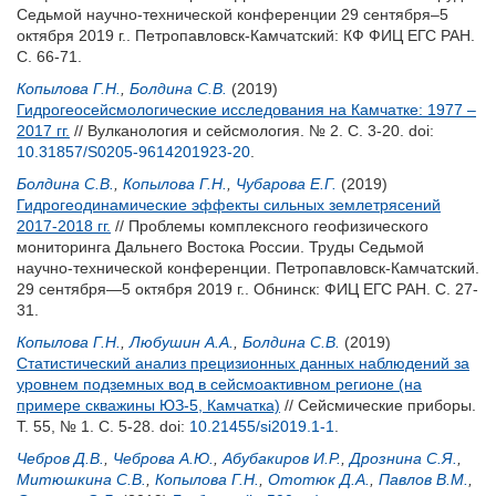
Седьмой научно-технической конференции 29 сентября–5
октября 2019 г.. Петропавловск-Камчатский: КФ ФИЦ ЕГС РАН.
С. 66-71.
Копылова Г.Н.
,
Болдина С.В.
(2019)
Гидрогеосейсмологические исследования на Камчатке: 1977 –
2017 гг.
// Вулканология и сейсмология. № 2. С. 3-20.
doi:
10.31857/S0205-9614201923-20
.
Болдина С.В.
,
Копылова Г.Н.
,
Чубарова Е.Г.
(2019)
Гидрогеодинамические эффекты сильных землетрясений
2017-2018 гг.
// Проблемы комплексного геофизического
мониторинга Дальнего Востока России. Труды Седьмой
научно-технической конференции. Петропавловск-Камчатский.
29 сентября—5 октября 2019 г.. Обнинск: ФИЦ ЕГС РАН. С. 27-
31.
Копылова Г.Н.
,
Любушин А.А.
,
Болдина С.В.
(2019)
Статистический анализ прецизионных данных наблюдений за
уровнем подземных вод в сейсмоактивном регионе (на
примере скважины ЮЗ-5, Камчатка)
// Сейсмические приборы.
Т. 55, № 1. С. 5-28.
doi:
10.21455/si2019.1-1
.
Чебров Д.В.
,
Чеброва А.Ю.
,
Абубакиров И.Р.
,
Дрознина С.Я.
,
Митюшкина С.В.
,
Копылова Г.Н.
,
Ототюк Д.А.
,
Павлов В.М.
,