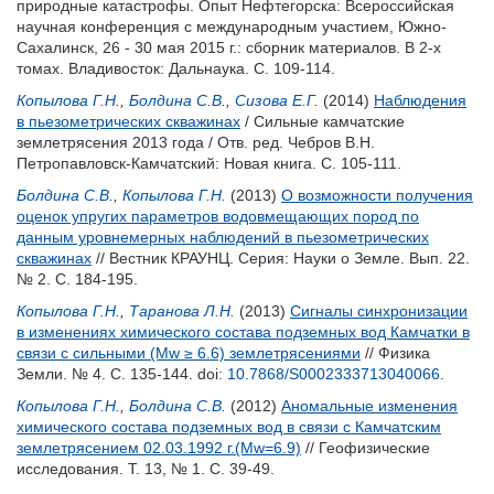
природные катастрофы. Опыт Нефтегорска: Всероссийская
научная конференция с международным участием, Южно-
Сахалинск, 26 - 30 мая 2015 г.: сборник материалов. В 2-х
томах. Владивосток: Дальнаука. С. 109-114.
Копылова Г.Н.
,
Болдина С.В.
,
Сизова Е.Г.
(2014)
Наблюдения
в пьезометрических скважинах
/ Сильные камчатские
землетрясения 2013 года / Отв. ред.
Чебров В.Н.
Петропавловск-Камчатский: Новая книга. С. 105-111.
Болдина С.В.
,
Копылова Г.Н.
(2013)
О возможности получения
оценок упругих параметров водовмещающих пород по
данным уровнемерных наблюдений в пьезометрических
скважинах
// Вестник КРАУНЦ. Серия: Науки о Земле. Вып. 22.
№ 2. С. 184-195.
Копылова Г.Н.
,
Таранова Л.Н.
(2013)
Сигналы синхронизации
в изменениях химического состава подземных вод Камчатки в
связи с сильными (Mw ≥ 6.6) землетрясениями
// Физика
Земли. № 4. С. 135-144.
doi:
10.7868/S0002333713040066
.
Копылова Г.Н.
,
Болдина С.В.
(2012)
Аномальные изменения
химического состава подземных вод в связи с Камчатским
землетрясением 02.03.1992 г.(Mw=6.9)
// Геофизические
исследования. Т. 13, № 1. С. 39-49.