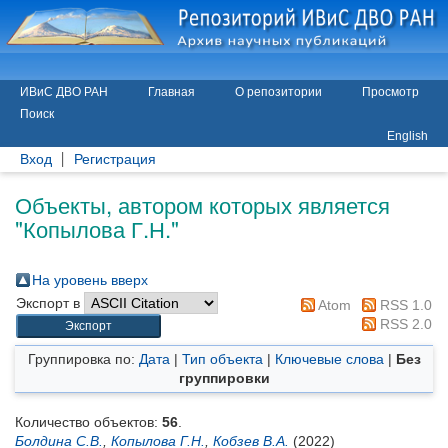
ИВиС ДВО РАН
Главная
О репозитории
Просмотр
Поиск
English
Вход
Регистрация
Объекты, автором которых является
"
Копылова Г.Н.
"
На уровень вверх
Экспорт в
Atom
RSS 1.0
RSS 2.0
Группировка по:
Дата
|
Тип объекта
|
Ключевые слова
|
Без
группировки
Количество объектов:
56
.
Болдина С.В.
,
Копылова Г.Н.
,
Кобзев В.А.
(2022)