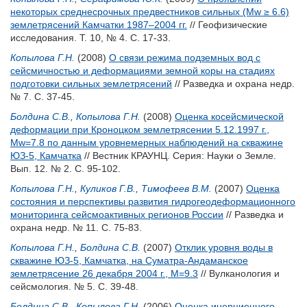
некоторых среднесрочных предвестников сильных (Мw ≥ 6.6)
землетрясений Камчатки 1987–2004 гг.
// Геофизические
исследования. Т. 10, № 4. С. 17-33.
Копылова Г.Н.
(2008)
О связи режима подземных вод с
сейсмичностью и деформациями земной коры на стадиях
подготовки сильных землетрясений
// Разведка и охрана недр.
№ 7. С. 37-45.
Болдина С.В.
,
Копылова Г.Н.
(2008)
Оценка косейсмической
деформации при Кроноцком землетрясении 5.12.1997 г.,
Мw=7.8 по данным уровнемерных наблюдений на скважине
ЮЗ-5, Камчатка
// Вестник КРАУНЦ. Серия: Науки о Земле.
Вып. 12. № 2. С. 95-102.
Копылова Г.Н.
,
Куликов Г.В.
,
Тимофеев В.М.
(2007)
Оценка
состояния и перспективы развития гидрогеодеформационного
мониторинга сейсмоактивных регионов России
// Разведка и
охрана недр. № 11. С. 75-83.
Копылова Г.Н.
,
Болдина С.В.
(2007)
Отклик уровня воды в
скважине ЮЗ-5, Камчатка, на Суматра-Андаманское
землетрясение 26 декабря 2004 г., М=9.3
// Вулканология и
сейсмология. № 5. С. 39-48.
Болдина С.В.
,
Копылова Г.Н.
(2006)
Оценка инерционного