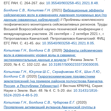
ЕГС РАН. С. 264-267.
doi:
10.35540/903258-451.2021.8.48
.
Болдина С.В.
,
Копылова Г.Н.
(2021)
Вибрационные эффекты
сейсмических волн в изменениях давления подземных вод (по
данным скважинных наблюдений)
// Проблемы комплексного
геофизического мониторинга сейсмоактивных регионов. Труды
Восьмой Всероссийской научно-технической конференции с
международным участием. 26 сентября – 2 октября 2021 г., г.
Петропавловск-Камчатский. Петропавловск-Камчатский: ФИЦ
ЕГС РАН. С. 41-45.
doi:
10.35540/903258-451.2021.8.05
.
Копылова Г.Н.
,
Болдина С.В.
(2020)
Эффекты сейсмических
волн в изменениях уровня воды в скважине:
экспериментальные данные и модели
// Физика Земли. Т.
2020, № 4. С. 102-122.
doi:
10.31857/S0002333720030035
.
Копылова Г.Н.
,
Юсупов Ш.С.
,
Серафимова Ю.К.
,
Шин Л.Ю.
,
Болдина С.В.
(2020)
Гидрогеохимические предвестники
землетрясений (на примере районов полуострова Камчатка,
Россия, и Республики Узбекистан)
// Вестник КРАУНЦ. Серия:
Науки о Земле. Вып. 48. № 4. С. 5-20.
doi:
10.31431/1816-
5524-2020-4-48-5-20
.
Копылова Г.Н.
,
Болдина С.В.
,
Чубарова Е.Г.
(2020)
Проявление активизаций вулканов Авачинской группы в