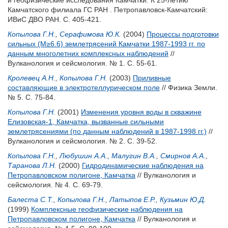
и геофизические исследования Камчатки. К 25-летию
Камчатского филиала ГС РАН . Петропавловск-Камчатский:
ИВиС ДВО РАН. С. 405-421.
Копылова Г.Н.
,
Серафимова Ю.К.
(2004)
Процессы подготовки
сильных (М≥6.6) землетрясений Камчатки 1987-1993 гг. по
данным многолетних комплексных наблюдений
//
Вулканология и сейсмология. № 1. С. 55-61.
Кролевец А.Н.
,
Копылова Г.Н.
(2003)
Приливные
составляющие в электротеллурическом поле
// Физика Земли.
№ 5. С. 75-84.
Копылова Г.Н.
(2001)
Изменения уровня воды в скважине
Елизовская-1, Камчатка, вызванные сильными
землетрясениями (по данным наблюдений в 1987-1998 гг.)
//
Вулканология и сейсмология. № 2. С. 39-52.
Копылова Г.Н.
,
Любушин А.А.
,
Малугин В.А.
,
Смирнов А.А.
,
Таранова Л.Н.
(2000)
Гидродинамические наблюдения на
Петропавловском полигоне, Камчатка
// Вулканология и
сейсмология. № 4. С. 69-79.
Балеста С.Т.
,
Копылова Г.Н.
,
Латыпов Е.Р.
,
Кузьмин Ю.Д.
(1999)
Комплексные геофизические наблюдения на
Петропавловском полигоне, Камчатка
// Вулканология и