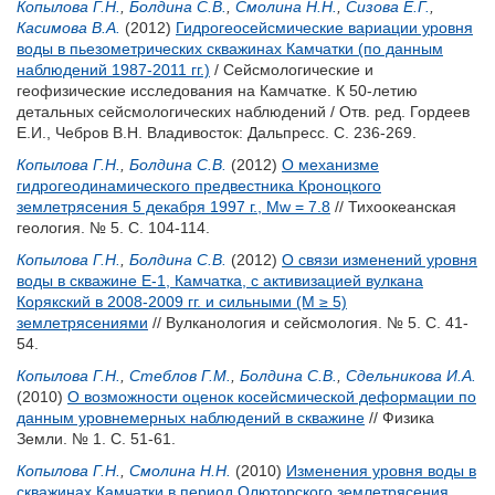
Копылова Г.Н.
,
Болдина С.В.
,
Смолина Н.Н.
,
Сизова Е.Г.
,
Касимова В.А.
(2012)
Гидрогеосейсмические вариации уровня
воды в пьезометрических скважинах Камчатки (по данным
наблюдений 1987-2011 гг.)
/ Сейсмологические и
геофизические исследования на Камчатке. К 50-летию
детальных сейсмологических наблюдений / Отв. ред.
Гордеев
Е.И.
,
Чебров В.Н.
Владивосток: Дальпресс. С. 236-269.
Копылова Г.Н.
,
Болдина С.В.
(2012)
О механизме
гидрогеодинамического предвестника Кроноцкого
землетрясения 5 декабря 1997 г., Мw = 7.8
// Тихоокеанская
геология. № 5. С. 104-114.
Копылова Г.Н.
,
Болдина С.В.
(2012)
О связи изменений уровня
воды в скважине E-1, Камчатка, с активизацией вулкана
Корякский в 2008-2009 гг. и сильными (M ≥ 5)
землетрясениями
// Вулканология и сейсмология. № 5. С. 41-
54.
Копылова Г.Н.
,
Стеблов Г.М.
,
Болдина С.В.
,
Сдельникова И.А.
(2010)
О возможности оценок косейсмической деформации по
данным уровнемерных наблюдений в скважине
// Физика
Земли. № 1. С. 51-61.
Копылова Г.Н.
,
Смолина Н.Н.
(2010)
Изменения уровня воды в
скважинах Камчатки в период Олюторского землетрясения