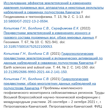
Исследование эффектов землетрясений в изменениях
давления подземных вод: аппаратура и некоторые результаты
наблюдений в скважинах полуострова Камчатка
//
Геодинамика и тектонофизика. Т. 13, № 2. С. 1-13.
doi:
10.5800/GT-2022-13-2-0594
.
Копылова Г.Н.
,
Болдина С.В.
,
Серафимова Е.К.
(2022)
Предвестники землетрясений в изменениях ионного и
газового состава подземных вод: обзор мировых данных
//
Геохимия. Т. 67, № 10. С. 921-941.
doi:
10.31857/S0016752522100053
.
Копылова Г.Н.
,
Болдина С.В.
(2021)
Гидрогеологические
предвестники землетрясений и вулканических активизаций по
данным наблюдений в скважинах полуострова Камчатка
//
Earth sciences and subsoil use. Т. 44, № 2. С. 141-150.
doi:
10.21285/2686-9993-2021-44-2-141-150
.
Копылова Г.Н.
,
Болдина С.В.
(2021)
Гидрологические
предвестники: обзор многолетних данных наблюдений на
полуострове Камчатка
// Проблемы комплексного
геофизического мониторинга сейсмоактивных регионов. Труды
Восьмой Всероссийской научно-технической конференции с
международным участием. 26 сентября – 2 октября 2021 г., г.
Петропавловск-Камчатский. Петропавловск-Камчатский: ФИЦ