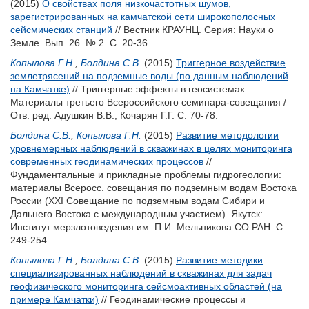
(2015)
О свойствах поля низкочастотных шумов,
зарегистрированных на камчатской сети широкополосных
сейсмических станций
// Вестник КРАУНЦ. Серия: Науки о
Земле. Вып. 26. № 2. С. 20-36.
Копылова Г.Н.
,
Болдина С.В.
(2015)
Триггерное воздействие
землетрясений на подземные воды (по данным наблюдений
на Камчатке)
// Триггерные эффекты в геосистемах.
Материалы третьего Всероссийского семинара-совещания /
Отв. ред.
Адушкин В.В.
,
Кочарян Г.Г.
С. 70-78.
Болдина С.В.
,
Копылова Г.Н.
(2015)
Развитие методологии
уровнемерных наблюдений в скважинах в целях мониторинга
современных геодинамических процессов
//
Фундаментальные и прикладные проблемы гидрогеологии:
материалы Всеросс. совещания по подземным водам Востока
России (XXI Совещание по подземным водам Сибири и
Дальнего Востока с международным участием). Якутск:
Институт мерзлотоведения им. П.И. Мельникова СО РАН. С.
249-254.
Копылова Г.Н.
,
Болдина С.В.
(2015)
Развитие методики
специализированных наблюдений в скважинах для задач
геофизического мониторинга сейсмоактивных областей (на
примере Камчатки)
// Геодинамические процессы и