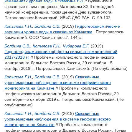
изменениях уровня воды в скважине Е-1
// Вулканизм и
связанные с ним процессы. Материалы XXIII ежегодной
научной конференции, посвящённой Дню вулканолога.
Петропавловск-Камчатский: ИВиС ДВО РАН. С. 99-102.
Копылова Г.Н.
,
Болдина С.В.
(2019)
Гидрогеосейсмические
вариации уровня воды в скважинах Камчатки
. Петропавлоск-
Камчатский: ООО "Камчатпресс". 144 с.
Болдина С.В.
,
Копылова Г.Н.
,
Чубарова Е.Г.
(2019)
Гидрогеодинамические эффекты сильных землетрясений
2017-2018 гг.
// Проблемы комплексного геофизического
мониторинга Дальнего Востока России, 29 сентября—5
октября 2019 г., Петропавловск-Камчатский. (Не опубликовано)
Копылова Г.Н.
,
Болдина С.В.
(2019)
Скважинные
уровнемерные наблюдения в системе геофизического
мониторинга на Камчатке
// Проблемы комплексного
геофизического мониторинга Дальнего Востока России, 29
сентября—5 октября 2019 г., Петропавловск-Камчатский. (Не
опубликовано)
Копылова Г.Н.
,
Болдина С.В.
(2019)
Скважинные
уровнемерные наблюдения в системе геофизического
мониторинга на Камчатке
// Проблемы комплексного
геофизического мониторинга Дальнего Востока России. Труды