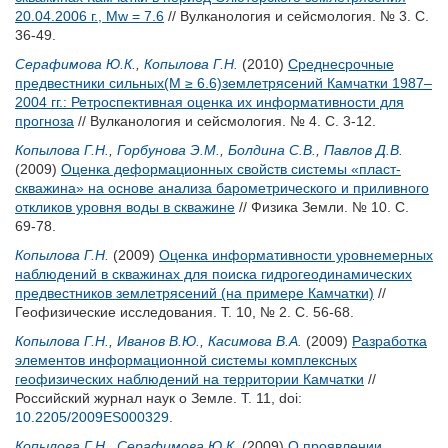
20.04.2006 г., Mw = 7.6
// Вулканология и сейсмология. № 3. С.
36-49.
Серафимова Ю.К.
,
Копылова Г.Н.
(2010)
Среднесрочные
предвестники сильных(М ≥ 6.6)землетрясений Камчатки 1987–
2004 гг.: Ретроспективная оценка их информативности для
прогноза
// Вулканология и сейсмология. № 4. С. 3-12.
Копылова Г.Н.
,
Горбунова Э.М.
,
Болдина С.В.
,
Павлов Д.В.
(2009)
Оценка деформационных свойств системы «пласт-
скважина» на основе анализа барометрического и приливного
откликов уровня воды в скважине
// Физика Земли. № 10. С.
69-78.
Копылова Г.Н.
(2009)
Оценка информативности уровнемерных
наблюдений в скважинах для поиска гидрогеодинамических
предвестников землетрясений (на примере Камчатки)
//
Геофизические исследования. Т. 10, № 2. С. 56-68.
Копылова Г.Н.
,
Иванов В.Ю.
,
Касимова В.А.
(2009)
Разработка
элементов информационной системы комплексных
геофизических наблюдений на территории Камчатки
//
Российский журнал наук о Земле. Т. 11,
doi:
10.2205/2009ES000329
.
Копылова Г.Н.
,
Серафимова Ю.К.
(2009)
О проявлении