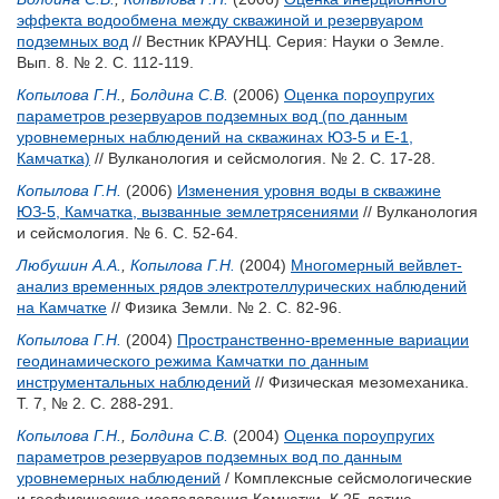
эффекта водообмена между скважиной и резервуаром
подземных вод
// Вестник КРАУНЦ. Серия: Науки о Земле.
Вып. 8. № 2. С. 112-119.
Копылова Г.Н.
,
Болдина С.В.
(2006)
Оценка пороупругих
параметров резервуаров подземных вод (по данным
уровнемерных наблюдений на скважинах ЮЗ-5 и Е-1,
Камчатка)
// Вулканология и сейсмология. № 2. С. 17-28.
Копылова Г.Н.
(2006)
Изменения уровня воды в скважине
ЮЗ-5, Камчатка, вызванные землетрясениями
// Вулканология
и сейсмология. № 6. С. 52-64.
Любушин А.А.
,
Копылова Г.Н.
(2004)
Многомерный вейвлет-
анализ временных рядов электротеллурических наблюдений
на Камчатке
// Физика Земли. № 2. С. 82-96.
Копылова Г.Н.
(2004)
Пространственно-временные вариации
геодинамического режима Камчатки по данным
инструментальных наблюдений
// Физическая мезомеханика.
Т. 7, № 2. С. 288-291.
Копылова Г.Н.
,
Болдина С.В.
(2004)
Оценка пороупругих
параметров резервуаров подземных вод по данным
уровнемерных наблюдений
/ Комплексные сейсмологические