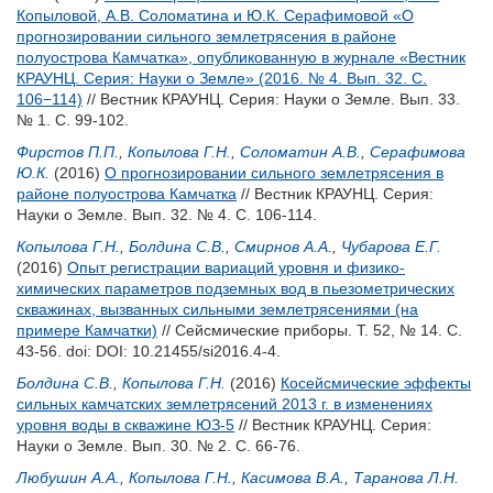
Копыловой, А.В. Соломатина и Ю.К. Серафимовой «О
прогнозировании сильного землетрясения в районе
полуострова Камчатка», опубликованную в журнале «Вестник
КРАУНЦ. Серия: Науки о Земле» (2016. № 4. Вып. 32. С.
106−114)
// Вестник КРАУНЦ. Серия: Науки о Земле. Вып. 33.
№ 1. С. 99-102.
Фирстов П.П.
,
Копылова Г.Н.
,
Соломатин А.В.
,
Серафимова
Ю.К.
(2016)
О прогнозировании сильного землетрясения в
районе полуострова Камчатка
// Вестник КРАУНЦ. Серия:
Науки о Земле. Вып. 32. № 4. С. 106-114.
Копылова Г.Н.
,
Болдина С.В.
,
Смирнов А.А.
,
Чубарова Е.Г.
(2016)
Опыт регистрации вариаций уровня и физико-
химических параметров подземных вод в пьезометрических
скважинах, вызванных сильными землетрясениями (на
примере Камчатки)
// Сейсмические приборы. Т. 52, № 14. С.
43-56.
doi: DOI: 10.21455/si2016.4-4.
Болдина С.В.
,
Копылова Г.Н.
(2016)
Косейсмические эффекты
сильных камчатских землетрясений 2013 г. в изменениях
уровня воды в скважине ЮЗ-5
// Вестник КРАУНЦ. Серия:
Науки о Земле. Вып. 30. № 2. С. 66-76.
Любушин А.А.
,
Копылова Г.Н.
,
Касимова В.А.
,
Таранова Л.Н.