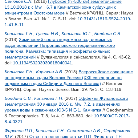
Сенюков С.Л.
(2019)
Глубокое (h~500 км) землетрясение
13.10.2018 г. с Mw = 6.7 в Камчатской зоне субдукции с
эпицентром в Охотском море
// Вестник КРАУНЦ. Серия: Науки
о Земле. Вып. 41. № 1. С. 5-11.
doi:
10.31431/1816-5524-2019-
1-41-5-11
.
Копылова Г.Н.
,
Гусева Н.В.
,
Копылова Ю.Г.
,
Болдина С.В.
(2018)
Химический состав подземных вод режимных
водопроявлений Петропавловского геодинамического
полигона, Камчатка: типизация и эффекты сильных
землетрясений
// Вулканология и сейсмология. № 4. С. 43-62.
doi:
10.1134/S0203030618040041
.
Копылова Г.Н.
,
Кирюхин А.В.
(2018)
Всероссийское совещание
по подземным водам Востока России (XXII совещание по
подземным водам Сибири и Дальнего Востока)
// Вестник
КРАУНЦ. Серия: Науки о Земле. Вып. 39. № 3. С. 118-119.
Болдина С.В.
,
Копылова Г.Н.
(2017)
Эффекты Жупановского
землетрясения 30 января 2016 г., Mw=7.2, в изменениях
уровня воды в скважинах ЮЗ-5 И Е-1, Камчатка
// Geodynamics
& Tectonophysics. Т. 8, № 4. С. 863-880.
doi:
10.5800/GT-2017-
8-4-0321
.
Фирстов П.П.
,
Копылова Г.Н.
,
Соломатин А.В.
,
Серафимова
Ю.К.
(2017)
Ответ на рецензию статьи П.П. Фирстова, Г.Н.