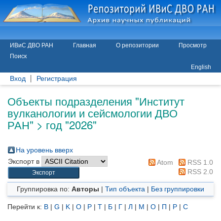
ИВиС ДВО РАН
Главная
О репозитории
Просмотр
Поиск
English
Вход
Регистрация
Объекты подразделения "Институт
вулканологии и сейсмологии ДВО
РАН" > год "2026"
На уровень вверх
Экспорт в
Atom
RSS 1.0
RSS 2.0
Группировка по:
Авторы
|
Тип объекта
|
Без группировки
Перейти к:
B
|
G
|
K
|
O
|
P
|
T
|
Б
|
Г
|
Л
|
М
|
О
|
П
|
Р
|
С