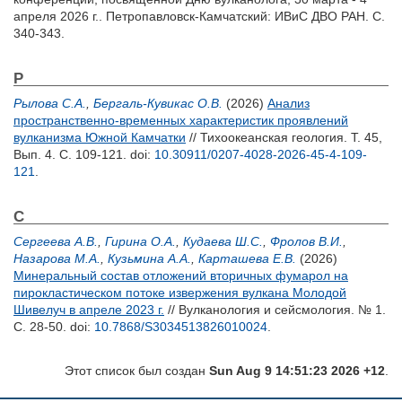
апреля 2026 г.. Петропавловск-Камчатский: ИВиС ДВО РАН. С.
340-343.
Р
Рылова С.А.
,
Бергаль-Кувикас О.В.
(2026)
Анализ
пространственно-временных характеристик проявлений
вулканизма Южной Камчатки
// Тихоокеанская геология. Т. 45,
Вып. 4. С. 109-121.
doi:
10.30911/0207-4028-2026-45-4-109-
121
.
С
Сергеева А.В.
,
Гирина О.А.
,
Кудаева Ш.С.
,
Фролов В.И.
,
Назарова М.А.
,
Кузьмина А.А.
,
Карташева Е.В.
(2026)
Минеральный состав отложений вторичных фумарол на
пирокластическом потоке извержения вулкана Молодой
Шивелуч в апреле 2023 г.
// Вулканология и сейсмология. № 1.
С. 28-50.
doi:
10.7868/S3034513826010024
.
Этот список был создан
Sun Aug 9 14:51:23 2026 +12
.