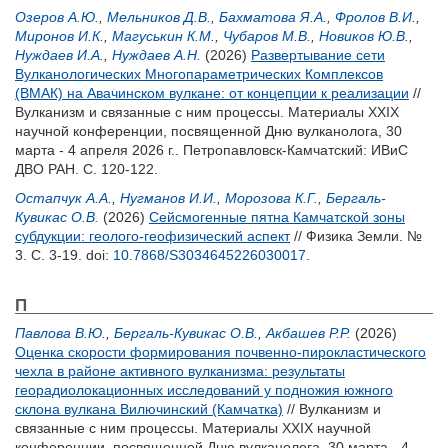
Озеров А.Ю.
,
Мельников Д.В.
,
Бахматова Я.А.
,
Фролов В.И.
,
Миронов И.К.
,
Магуськин К.М.
,
Чубаров М.В.
,
Новиков Ю.В.
,
Нуждаев И.А.
,
Нуждаев А.Н.
(2026)
Развертывание сети
Вулканологических Многопараметрических Комплексов
(ВМАК) на Авачинском вулкане: от концепции к реализации
//
Вулканизм и связанные с ним процессы. Материалы XXIX
научной конференции, посвященной Дню вулканолога, 30
марта - 4 апреля 2026 г.. Петропавловск-Камчатский: ИВиС
ДВО РАН. С. 120-122.
Остапчук А.А.
,
Нугманов И.И.
,
Морозова К.Г.
,
Бергаль-
Кувикас О.В.
(2026)
Сейсмогенные пятна Камчатской зоны
субдукции: геолого-геофизический аспект
// Физика Земли. №
3. С. 3-19.
doi:
10.7868/S3034645226030017
.
П
Павлова В.Ю.
,
Бергаль-Кувикас О.В.
,
Акбашев Р.Р.
(2026)
Оценка скорости формирования почвенно-пирокластического
чехла в районе активного вулканизма: результаты
георадиолокационных исследований у подножия южного
склона вулкана Вилючинский (Камчатка)
// Вулканизм и
связанные с ним процессы. Материалы XXIX научной
конференции, посвященной Дню вулканолога, 30 марта - 4