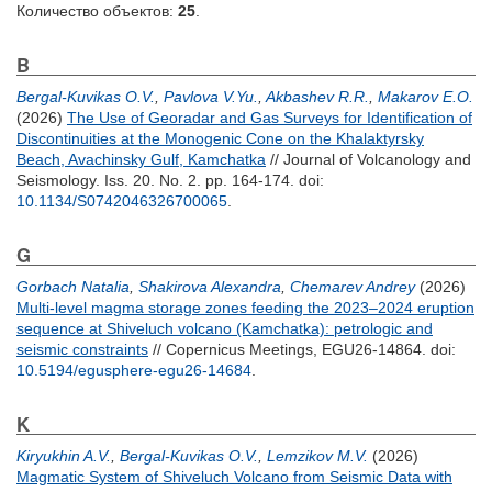
Количество объектов:
25
.
B
Bergal-Kuvikas O.V.
,
Pavlova V.Yu.
,
Akbashev R.R.
,
Makarov E.O.
(2026)
The Use of Georadar and Gas Surveys for Identification of
Discontinuities at the Monogenic Cone on the Khalaktyrsky
Beach, Avachinsky Gulf, Kamchatka
// Journal of Volcanology and
Seismology. Iss. 20. No. 2. pp. 164-174.
doi:
10.1134/S0742046326700065
.
G
Gorbach Natalia
,
Shakirova Alexandra
,
Chemarev Andrey
(2026)
Multi-level magma storage zones feeding the 2023–2024 eruption
sequence at Shiveluch volcano (Kamchatka): petrologic and
seismic constraints
// Copernicus Meetings, EGU26-14864.
doi:
10.5194/egusphere-egu26-14684
.
K
Kiryukhin A.V.
,
Bergal-Kuvikas O.V.
,
Lemzikov M.V.
(2026)
Magmatic System of Shiveluch Volcano from Seismic Data with