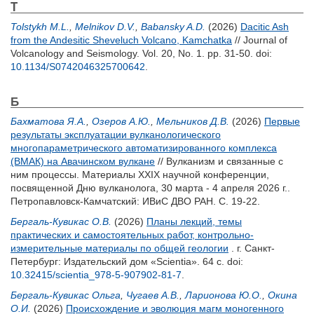
T
Tolstykh M.L.
,
Melnikov D.V.
,
Babansky A.D.
(2026)
Dacitic Ash
from the Andesitic Sheveluch Volcano, Kamchatka
// Journal of
Volcanology and Seismology. Vol. 20, No. 1. pp. 31-50.
doi:
10.1134/S0742046325700642
.
Б
Бахматова Я.А.
,
Озеров А.Ю.
,
Мельников Д.В.
(2026)
Первые
результаты эксплуатации вулканологического
многопараметрического автоматизированного комплекса
(ВМАК) на Авачинском вулкане
// Вулканизм и связанные с
ним процессы. Материалы XXIX научной конференции,
посвященной Дню вулканолога, 30 марта - 4 апреля 2026 г..
Петропавловск-Камчатский: ИВиС ДВО РАН. С. 19-22.
Бергаль-Кувикас О.В.
(2026)
Планы лекций, темы
практических и самостоятельных работ, контрольно-
измерительные материалы по общей геологии
. г. Санкт-
Петербург: Издательский дом «Scientia». 64 с.
doi:
10.32415/scientia_978-5-907902-81-7
.
Бергаль-Кувикас Ольга
,
Чугаев А.В.
,
Ларионова Ю.О.
,
Окина
О.И.
(2026)
Происхождение и эволюция магм моногенного