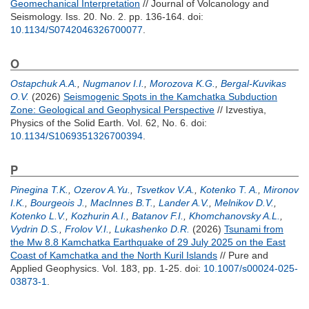
Geomechanical Interpretation
// Journal of Volcanology and
Seismology. Iss. 20. No. 2. pp. 136-164.
doi:
10.1134/S0742046326700077
.
O
Ostapchuk A.A.
,
Nugmanov I.I.
,
Morozova K.G.
,
Bergal-Kuvikas
O.V.
(2026)
Seismogenic Spots in the Kamchatka Subduction
Zone: Geological and Geophysical Perspective
// Izvestiya,
Physics of the Solid Earth. Vol. 62, No. 6.
doi:
10.1134/S1069351326700394
.
P
Pinegina T.K.
,
Ozerov A.Yu.
,
Tsvetkov V.A.
,
Kotenko T. A.
,
Mironov
I.K.
,
Bourgeois J.
,
MacInnes B.T.
,
Lander A.V.
,
Melnikov D.V.
,
Kotenko L.V.
,
Kozhurin A.I.
,
Batanov F.I.
,
Khomchanovsky A.L.
,
Vydrin D.S.
,
Frolov V.I.
,
Lukashenko D.R.
(2026)
Tsunami from
the Mw 8.8 Kamchatka Earthquake of 29 July 2025 on the East
Coast of Kamchatka and the North Kuril Islands
// Pure and
Applied Geophysics. Vol. 183, pp. 1-25.
doi:
10.1007/s00024-025-
03873-1
.