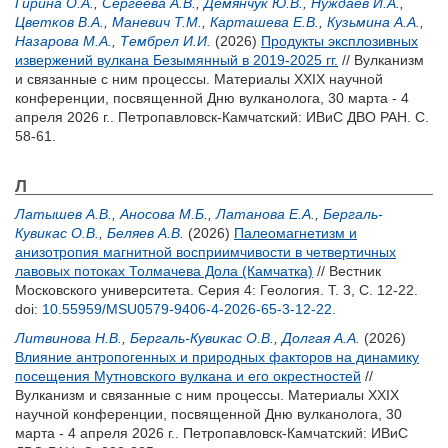
Гирина О.А.
,
Сергеева А.В.
,
Демянчук Ю.В.
,
Нуждаев И.А.
,
Цветков В.А.
,
Маневич Т.М.
,
Карташева Е.В.
,
Кузьмина А.А.
,
Назарова М.А.
,
Тембрел И.И.
(2026)
Продукты эксплозивных
извержений вулкана Безымянный в 2019-2025 гг.
// Вулканизм
и связанные с ним процессы. Материалы XXIX научной
конференции, посвященной Дню вулканолога, 30 марта - 4
апреля 2026 г.. Петропавловск-Камчатский: ИВиС ДВО РАН. С.
58-61.
Л
Латышев А.В.
,
Аносова М.Б.
,
Латанова Е.А.
,
Бергаль-
Кувикас О.В.
,
Беляев А.В.
(2026)
Палеомагнетизм и
анизотропия магнитной восприимчивости в четвертичных
лавовых потоках Толмачева Дола (Камчатка)
// Вестник
Московского университета. Серия 4: Геология. Т. 3, С. 12-22.
doi:
10.55959/MSU0579-9406-4-2026-65-3-12-22
.
Литвинова Н.В.
,
Бергаль-Кувикас О.В.
,
Долгая А.А.
(2026)
Влияние антропогенных и природных факторов на динамику
посещения Мутновского вулкана и его окрестностей
//
Вулканизм и связанные с ним процессы. Материалы XXIX
научной конференции, посвященной Дню вулканолога, 30
марта - 4 апреля 2026 г.. Петропавловск-Камчатский: ИВиС