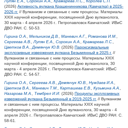
Лупян Е.А.
,
Сорокин А.А.
,
Крамарева Л.С.
,
Королев С.П.
(2026)
Активность вулкана Крашенинникова (Камчатка) в 2025-
2026 гг.
// Вулканизм и связанные с ним процессы. Материалы
XXIX научной конференции, посвященной Дню вулканолога,
30 марта - 4 апреля 2026 г.. Петропавловск-Камчатский: ИВиС
ДВО РАН. С. 50-53.
Гирина О.А.
,
Мельников Д.В.
,
Маневич А.Г.
,
Романова И.М.
,
Сергеева А.В.
,
Лупян Е.А.
,
Сорокин А.А.
,
Крамарева Л.С.
,
Цветков В.А.
,
Демянчук Ю.В.
(2026)
Пароксизмальные
эксплозивные извержения вулкана Безымянный в 2025 г.
//
Вулканизм и связанные с ним процессы. Материалы XXIX
научной конференции, посвященной Дню вулканолога, 30
марта - 4 апреля 2026 г.. Петропавловск-Камчатский: ИВиС
ДВО РАН. С. 54-57.
Гирина О.А.
,
Сергеева А.В.
,
Демянчук Ю.В.
,
Нуждаев И.А.
,
Цветков В.А.
,
Маневич Т.М.
,
Карташева Е.В.
,
Кузьмина А.А.
,
Назарова М.А.
,
Тембрел И.И.
(2026)
Продукты эксплозивных
извержений вулкана Безымянный в 2019-2025 гг.
// Вулканизм
и связанные с ним процессы. Материалы XXIX научной
конференции, посвященной Дню вулканолога, 30 марта - 4
апреля 2026 г.. Петропавловск-Камчатский: ИВиС ДВО РАН. С.
58-61.