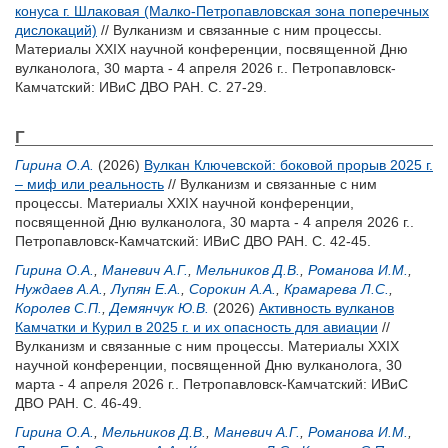
конуса г. Шлаковая (Малко-Петропавловская зона поперечных
дислокаций)
// Вулканизм и связанные с ним процессы.
Материалы XXIX научной конференции, посвященной Дню
вулканолога, 30 марта - 4 апреля 2026 г.. Петропавловск-
Камчатский: ИВиС ДВО РАН. С. 27-29.
Г
Гирина О.А.
(2026)
Вулкан Ключевской: боковой прорыв 2025 г.
– миф или реальность
// Вулканизм и связанные с ним
процессы. Материалы XXIX научной конференции,
посвященной Дню вулканолога, 30 марта - 4 апреля 2026 г..
Петропавловск-Камчатский: ИВиС ДВО РАН. С. 42-45.
Гирина О.А.
,
Маневич А.Г.
,
Мельников Д.В.
,
Романова И.М.
,
Нуждаев А.А.
,
Лупян Е.А.
,
Сорокин А.А.
,
Крамарева Л.С.
,
Королев С.П.
,
Демянчук Ю.В.
(2026)
Активность вулканов
Камчатки и Курил в 2025 г. и их опасность для авиации
//
Вулканизм и связанные с ним процессы. Материалы XXIX
научной конференции, посвященной Дню вулканолога, 30
марта - 4 апреля 2026 г.. Петропавловск-Камчатский: ИВиС
ДВО РАН. С. 46-49.
Гирина О.А.
,
Мельников Д.В.
,
Маневич А.Г.
,
Романова И.М.
,