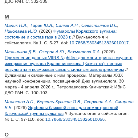
ДВО РАН. С. 332-335.
М
Малик Н.А.
,
Таран Ю.А.
,
Салюк А.Н.
,
Севастьянов В.С
,
Николаева И.Ю.
(2026)
Фумаролы Корякского вулкана:
состояние и состав газа в 2023 г.
// Вулканология и
сейсмология. № 1. С. 5-27.
doi:
10.7868/S3034513826010017
.
Мельников Д.В.
,
Озеров А.Ю.
,
Бахматова Я.А.
(2026)
Применение данных VIIRS Nightfire для мониторинга текущего
извержения вулкана Крашенинникова (Камчатка): первые
результаты и возможная связь с сильным землетрясением
//
Вулканизм и связанные с ним процессы. Материалы XXIX
научной конференции, посвященной Дню вулканолога, 30
марта - 4 апреля 2026 г.. Петропавловск-Камчатский: ИВиС
ДВО РАН. С. 100-103.
Молокова А.П.
,
Бергаль-Кувикас О.В.
,
Скоркина А.А.
,
Смирнов
В.Б.
(2026)
Эффекты ближней зоны для землетрясений
Ключевской группы вулканов
// Вулканология и сейсмология.
№ 1. С. 97-110.
doi:
10.7868/S3034513826010056
.
О