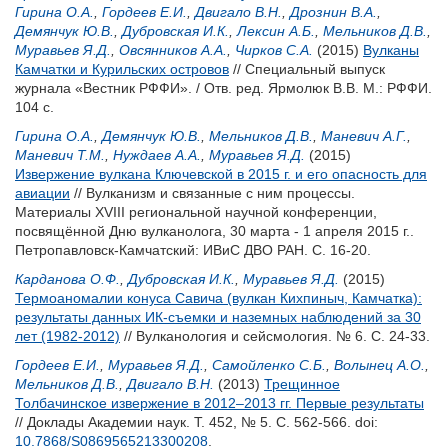
Гирина О.А.
,
Гордеев Е.И.
,
Двигало В.Н.
,
Дрознин В.А.
,
Демянчук Ю.В.
,
Дубровская И.К.
,
Лексин А.Б.
,
Мельников Д.В.
,
Муравьев Я.Д.
,
Овсянников А.А.
,
Чирков С.А.
(2015)
Вулканы
Камчатки и Курильских островов
// Специальный выпуск
журнала «Вестник РФФИ». / Отв. ред.
Ярмолюк В.В.
М.: РФФИ.
104 с.
Гирина О.А.
,
Демянчук Ю.В.
,
Мельников Д.В.
,
Маневич А.Г.
,
Маневич Т.М.
,
Нуждаев А.А.
,
Муравьев Я.Д.
(2015)
Извержение вулкана Ключевской в 2015 г. и его опасность для
авиации
// Вулканизм и связанные с ним процессы.
Материалы XVIII региональной научной конференции,
посвящённой Дню вулканолога, 30 марта - 1 апреля 2015 г..
Петропавловск-Камчатский: ИВиС ДВО РАН. С. 16-20.
Карданова О.Ф.
,
Дубровская И.К.
,
Муравьев Я.Д.
(2015)
Термоаномалии конуса Савича (вулкан Кихпиныч, Камчатка):
результаты данных ИК-съемки и наземных наблюдений за 30
лет (1982-2012)
// Вулканология и сейсмология. № 6. С. 24-33.
Гордеев Е.И.
,
Муравьев Я.Д.
,
Самойленко С.Б.
,
Волынец А.О.
,
Мельников Д.В.
,
Двигало В.Н.
(2013)
Трещинное
Толбачинское извержение в 2012–2013 гг. Первые результаты
// Доклады Академии наук. Т. 452, № 5. С. 562-566.
doi:
10.7868/S0869565213300208
.