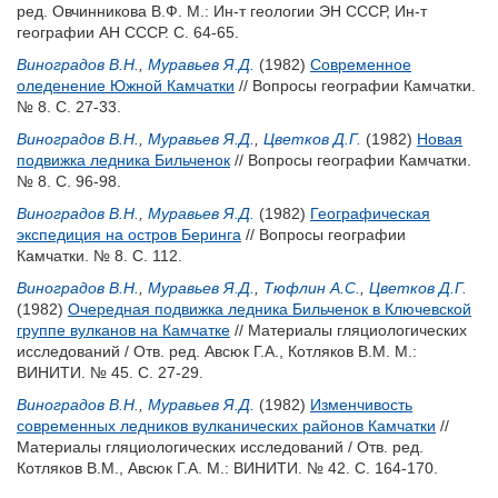
ред.
Овчинникова В.Ф.
М.: Ин-т геологии ЭН СССР, Ин-т
географии АН СССР. С. 64-65.
Виноградов В.Н.
,
Муравьев Я.Д.
(1982)
Современное
оледенение Южной Камчатки
// Вопросы географии Камчатки.
№ 8. С. 27-33.
Виноградов В.Н.
,
Муравьев Я.Д.
,
Цветков Д.Г.
(1982)
Новая
подвижка ледника Бильченок
// Вопросы географии Камчатки.
№ 8. С. 96-98.
Виноградов В.Н.
,
Муравьев Я.Д.
(1982)
Географическая
экспедиция на остров Беринга
// Вопросы географии
Камчатки. № 8. С. 112.
Виноградов В.Н.
,
Муравьев Я.Д.
,
Тюфлин А.С.
,
Цветков Д.Г.
(1982)
Очередная подвижка ледника Бильченок в Ключевской
группе вулканов на Камчатке
// Материалы гляциологических
исследований / Отв. ред.
Авсюк Г.А.
,
Котляков В.М.
М.:
ВИНИТИ. № 45. С. 27-29.
Виноградов В.Н.
,
Муравьев Я.Д.
(1982)
Изменчивость
современных ледников вулканических районов Камчатки
//
Материалы гляциологических исследований / Отв. ред.
Котляков В.М.
,
Авсюк Г.А.
М.: ВИНИТИ. № 42. С. 164-170.