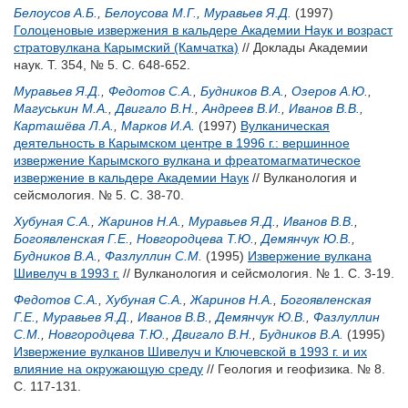
Белоусов А.Б.
,
Белоусова М.Г.
,
Муравьев Я.Д.
(1997)
Голоценовые извержения в кальдере Академии Наук и возраст
стратовулкана Карымский (Камчатка)
// Доклады Академии
наук. Т. 354, № 5. С. 648-652.
Муравьев Я.Д.
,
Федотов С.А.
,
Будников В.А.
,
Озеров А.Ю.
,
Магуськин М.А.
,
Двигало В.Н.
,
Андреев В.И.
,
Иванов В.В.
,
Карташёва Л.А.
,
Марков И.А.
(1997)
Вулканическая
деятельность в Карымском центре в 1996 г.: вершинное
извержение Карымского вулкана и фреатомагматическое
извержение в кальдере Академии Наук
// Вулканология и
сейсмология. № 5. С. 38-70.
Хубуная С.А.
,
Жаринов Н.А.
,
Муравьев Я.Д.
,
Иванов В.В.
,
Богоявленская Г.Е.
,
Новгородцева Т.Ю.
,
Демянчук Ю.В.
,
Будников В.А.
,
Фазлуллин С.М.
(1995)
Извержение вулкана
Шивелуч в 1993 г.
// Вулканология и сейсмология. № 1. С. 3-19.
Федотов С.А.
,
Хубуная С.А.
,
Жаринов Н.А.
,
Богоявленская
Г.Е.
,
Муравьев Я.Д.
,
Иванов В.В.
,
Демянчук Ю.В.
,
Фазлуллин
С.М.
,
Новгородцева Т.Ю.
,
Двигало В.Н.
,
Будников В.А.
(1995)
Извержение вулканов Шивелуч и Ключевской в 1993 г. и их
влияние на окружающую среду
// Геология и геофизика. № 8.
С. 117-131.