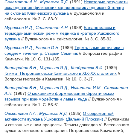
Саламатин А.Н.
,
Муравьев Я.Д.
(1991)
Некоторые результаты
исследования физических характеристик ледниковой толщи
на склонах Ключевского вулкана
// Вулканология и
сейсмология. № 2. С. 83-91.
Муравьев Я.Д.
,
Саламатин А.Н.
(1989)
Баланс массы и
термодинамический режим ледника в кратере Ушковского
вулкана
// Вулканология и сейсмология. № 3. С. 85-92.
Муравьев Я.Д.
,
Егоров О.Н.
(1989)
Термальные источники в
среднем течении р. Старый Семячик
// Вопросы географии
Камчатки. № 10. С. 131-135.
Виноградов В.Н.
,
Муравьев Я.Д.
,
Кондратюк В.И.
(1989)
Климат Петропавловска-Камчатского в XIX-XX столетиях
//
Вопросы географии Камчатки. № 10. С. 3-17.
Виноградов В.Н.
,
Муравьев Я.Д.
,
Никитина И.М.
,
Саламатин
А.Н.
(1987)
О механизме формирования фреатических
взрывов при взаимодействии лавы и льда
// Вулканология и
сейсмология. № 1. С. 56-61.
Овсянников А.А.
,
Муравьев Я.Д.
(1985)
О современной
активности вулкана Ушковский (Дальний Плоский)
// Вулканизм
и связанные с ним процессы. Тезисы докладов VI Всесоюзного
вулканологического совещания. Петропавловск-Камчатский,