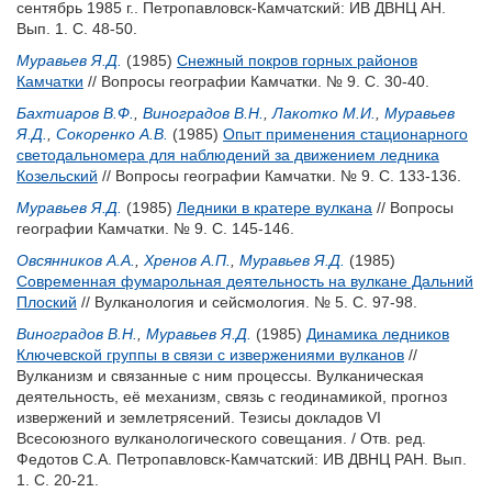
сентябрь 1985 г.. Петропавловск-Камчатский: ИВ ДВНЦ АН.
Вып. 1. С. 48-50.
Муравьев Я.Д.
(1985)
Снежный покров горных районов
Камчатки
// Вопросы географии Камчатки. № 9. С. 30-40.
Бахтиаров В.Ф.
,
Виноградов В.Н.
,
Лакотко М.И.
,
Муравьев
Я.Д.
,
Сокоренко А.В.
(1985)
Опыт применения стационарного
светодальномера для наблюдений за движением ледника
Козельский
// Вопросы географии Камчатки. № 9. С. 133-136.
Муравьев Я.Д.
(1985)
Ледники в кратере вулкана
// Вопросы
географии Камчатки. № 9. С. 145-146.
Овсянников А.А.
,
Хренов А.П.
,
Муравьев Я.Д.
(1985)
Современная фумарольная деятельность на вулкане Дальний
Плоский
// Вулканология и сейсмология. № 5. С. 97-98.
Виноградов В.Н.
,
Муравьев Я.Д.
(1985)
Динамика ледников
Ключевской группы в связи с извержениями вулканов
//
Вулканизм и связанные с ним процессы. Вулканическая
деятельность, её механизм, связь с геодинамикой, прогноз
извержений и землетрясений. Тезисы докладов VI
Всесоюзного вулканологического совещания. / Отв. ред.
Федотов С.А.
Петропавловск-Камчатский: ИВ ДВНЦ РАН. Вып.
1. С. 20-21.