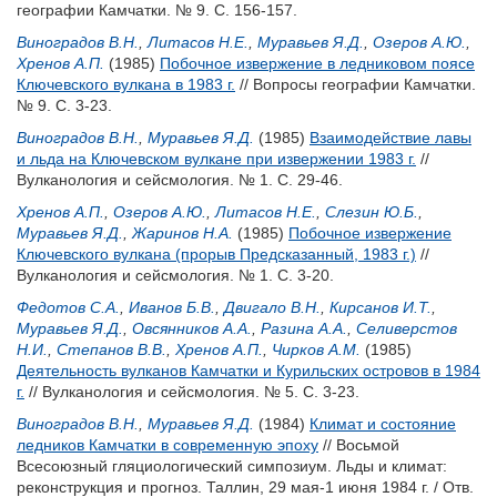
географии Камчатки. № 9. С. 156-157.
Виноградов В.Н.
,
Литасов Н.Е.
,
Муравьев Я.Д.
,
Озеров А.Ю.
,
Хренов А.П.
(1985)
Побочное извержение в ледниковом поясе
Ключевского вулкана в 1983 г.
// Вопросы географии Камчатки.
№ 9. С. 3-23.
Виноградов В.Н.
,
Муравьев Я.Д.
(1985)
Взаимодействие лавы
и льда на Ключевском вулкане при извержении 1983 г.
//
Вулканология и сейсмология. № 1. С. 29-46.
Хренов А.П.
,
Озеров А.Ю.
,
Литасов Н.Е.
,
Слезин Ю.Б.
,
Муравьев Я.Д.
,
Жаринов Н.А.
(1985)
Побочное извержение
Ключевского вулкана (прорыв Предсказанный, 1983 г.)
//
Вулканология и сейсмология. № 1. С. 3-20.
Федотов С.А.
,
Иванов Б.В.
,
Двигало В.Н.
,
Кирсанов И.Т.
,
Муравьев Я.Д.
,
Овсянников А.А.
,
Разина А.А.
,
Селиверстов
Н.И.
,
Степанов В.В.
,
Хренов А.П.
,
Чирков А.М.
(1985)
Деятельность вулканов Камчатки и Курильских островов в 1984
г.
// Вулканология и сейсмология. № 5. С. 3-23.
Виноградов В.Н.
,
Муравьев Я.Д.
(1984)
Климат и состояние
ледников Камчатки в современную эпоху
// Восьмой
Всесоюзный гляциологический симпозиум. Льды и климат:
реконструкция и прогноз. Таллин, 29 мая-1 июня 1984 г. / Отв.