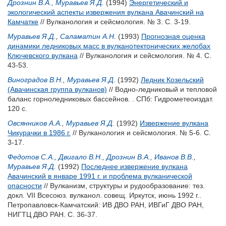
Дрознин В.А.
,
Муравьев Я.Д.
(1994)
Энергетический и
экологический аспекты извержения вулкана Авачинский на
Камчатке
// Вулканология и сейсмология. № 3. С. 3-19.
Муравьев Я.Д.
,
Саламатин А.Н.
(1993)
Прогнозная оценка
динамики ледниковых масс в вулканотектонических желобах
Ключевского вулкана
// Вулканология и сейсмология. № 4. С.
43-53.
Виноградов В.Н.
,
Муравьев Я.Д.
(1992)
Ледник Козельский
(Авачинская группа вулканов)
// Водно-ледниковый и тепловой
баланс горноледниковых бассейнов. . СПб: Гидрометеоиздат.
120 с.
Овсянников А.А.
,
Муравьев Я.Д.
(1992)
Извержение вулкана
Чикурачки в 1986 г.
// Вулканология и сейсмология. № 5-6. С.
3-17.
Федотов С.А.
,
Двигало В.Н.
,
Дрознин В.А.
,
Иванов В.В.
,
Муравьев Я.Д.
(1992)
Последнее извержение вулкана
Авачинский в январе 1991 г. и проблема вулканической
опасности
// Вулканизм, структуры и рудообразование: тез.
докл. VII Всесоюз. вулканол. совещ. Иркутск, июнь 1992 г..
Петропавловск-Камчатский: ИВ ДВО РАН, ИВГиГ ДВО РАН,
НИГТЦ ДВО РАН. С. 36-37.