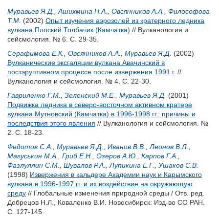
Муравьев Я.Д.
,
Ашихмина Н.А.
,
Овсянников А.А.
,
Философова
Т.М.
(2002)
Опыт изучения аэрозолей из кратерного ледника
вулкана Плоский Толбачик (Камчатка)
// Вулканология и
сейсмология. № 6. С. 29-35.
Серафимова Е.К.
,
Овсянников А.А.
,
Муравьев Я.Д.
(2002)
Вулканические эксгаляции вулкана Авачинский в
постэруптивном процессе после извержения 1991 г.
//
Вулканология и сейсмология. № 4. С. 22-30.
Гавриленко Г.М.
,
Зеленский М.Е.
,
Муравьев Я.Д.
(2001)
Подвижка ледника в северо-восточном активном кратере
вулкана Мутновский (Камчатка) в 1996-1998 гг.: причины и
последствия этого явления
// Вулканология и сейсмология. №
2. С. 18-23.
Федотов С.А.
,
Муравьев Я.Д.
,
Иванов В.В.
,
Леонов В.Л.
,
Магуськин М.А.
,
Гриб Е.Н.
,
Озеров А.Ю.
,
Карпов Г.А.
,
Фазлуллин С.М.
,
Шувалов Р.А.
,
Лупикина Е.Г.
,
Ушаков С.В.
(1998)
Извержения в кальдере Академии наук и Карымского
вулкана в 1996-1997 гг. и их воздействие на окружающую
среду
// Глобальные изменения природной среды / Отв. ред.
Добрецов Н.Л.
,
Коваленко В.И.
Новосибирск: Изд-во СО РАН.
С. 127-145.