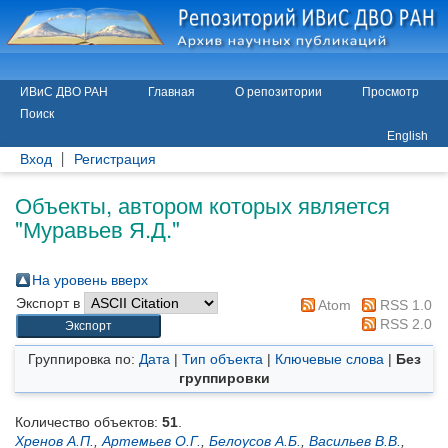
ИВиС ДВО РАН
Главная
О репозитории
Просмотр
Поиск
English
Вход
Регистрация
Объекты, автором которых является
"
Муравьев Я.Д.
"
На уровень вверх
Экспорт в
Atom
RSS 1.0
RSS 2.0
Группировка по:
Дата
|
Тип объекта
|
Ключевые слова
|
Без
группировки
Количество объектов:
51
.
Хренов А.П.
,
Артемьев О.Г.
,
Белоусов А.Б.
,
Васильев В.В.
,