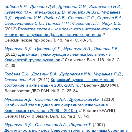
Чебров В.Н.
,
Дрознин Д.В.
,
Дрознина С.Я.
,
Захарченко Н.З.
,
Кугаенко Ю.А.
,
Мельников Д.В.
,
Мишаткин В.Н.
,
Муравьев
Я.Д.
,
Нуждина И.Н.
,
Рыбин А.В.
,
Сенюков С.Л.
,
Сергеев В.А.
,
Сероветников С.С.
,
Титков Н.Н.
,
Фирстов П.П.
,
Ящук В.В.
(2012)
Развитие системы комплексного инструментального
мониторинга вулканов Дальневосточного региона
//
Сейсмические приборы. Т. 48, № 4. С. 40-54.
Муравьев Я.Д.
,
Цветков Д.Г.
,
Муравьев А.Я.
,
Осипова Г.Б.
(2012)
Динамика пульсирующего ледника Бильченок в
Ключевской группе вулканов
// Лёд и снег. Вып. 118. № 2. С.
31-39.
Гордеев Е.И.
,
Дрознин В.А.
,
Дубровская И.К.
,
Муравьев Я.Д.
,
Овсянников А.А.
(2011)
Корякский вулкан - современное
состояние и активизация 2008-2009 гг.
// Вестник ДВО РАН.
Владивосток: ДВО РАН. № 3. С. 25-34.
Муравьев Я.Д.
,
Овсянников А.А.
,
Дубровская И.К.
(2010)
Необычный этап в динамике очередного извержения
Ключевского вулкана в 2009 – 2010 гг.
// Вестник КРАУНЦ.
Серия: Науки о Земле. Вып. 15. № 1. С. 7-9.
Муравьев Я.Д.
,
Овсянников А.А.
,
Шираива Т.
(2007)
Деятельность вулканов Северной группы по данным бурения в