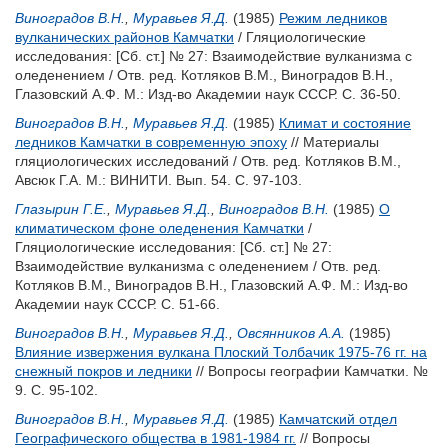
Виноградов В.Н.
,
Муравьев Я.Д.
(1985)
Режим ледников
вулканических районов Камчатки
/ Гляциологические
исследования: [Сб. ст.] № 27: Взаимодействие вулканизма с
оледенением / Отв. ред.
Котляков В.М.
,
Виноградов В.Н.
,
Глазовский А.Ф.
М.: Изд-во Академии наук СССР. С. 36-50.
Виноградов В.Н.
,
Муравьев Я.Д.
(1985)
Климат и состояние
ледников Камчатки в современную эпоху
// Материалы
гляциологических исследований / Отв. ред.
Котляков В.М.
,
Авсюк Г.А.
М.: ВИНИТИ. Вып. 54. С. 97-103.
Глазырин Г.Е.
,
Муравьев Я.Д.
,
Виноградов В.Н.
(1985)
О
климатическом фоне оледенения Камчатки
/
Гляциологические исследования: [Сб. ст.] № 27:
Взаимодействие вулканизма с оледенением / Отв. ред.
Котляков В.М.
,
Виноградов В.Н.
,
Глазовский А.Ф.
М.: Изд-во
Академии наук СССР. С. 51-66.
Виноградов В.Н.
,
Муравьев Я.Д.
,
Овсянников А.А.
(1985)
Влияние извержения вулкана Плоский Толбачик 1975-76 гг. на
снежный покров и ледники
// Вопросы географии Камчатки. №
9. С. 95-102.
Виноградов В.Н.
,
Муравьев Я.Д.
(1985)
Камчатский отдел
Географического общества в 1981-1984 гг.
// Вопросы