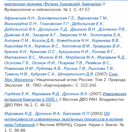
кратерном леднике (Вулкан Ушковский, Камчатка)
//
Вулканология и сейсмология. № 1. С. 47-57.
Афанасьев А.Н.
,
Богоявленская Г.Е.
,
Варнакова Г.М.
,
Виноградов О.Н.
,
Глазовская Т.Г.
,
Дебольская Е.К.
,
Дебольский В.К.
,
Долгушин Л.Д.
,
Двигало В.Н.
,
Донченко Р.В.
,
Дьякова А.М.
,
Захаров А.Г.
,
Зверкова Н.М.
,
Золотарев Е.А.
,
Китаев Л.М.
,
Козлов Д.В.
,
Комедчиков Н.Н.
,
Коренева В.В.
,
Королёва Н.А.
,
Корякин В.С.
,
Котляков В.М.
,
Кравцова В.И.
,
Кренке А.Н.
,
Крюкова О.С.
,
Кукушкина Н.И.
,
Лосева В.Г.
,
Матвиенко В.С.
,
Михель В.М.
,
Мордасов М.А.
,
Муравьев Я.Д.
,
Осипова Г.Б.
,
Осокин Н.И.
,
Псарева Т.В.
,
Ревякин В.С.
,
Романова И.М.
,
Руднева А.В.
,
Русина Т.В.
,
Рыхлова Т.В.
,
Тумель Н.В.
,
Хубуная С.А.
,
Штеренлихт Д.В.
(2007)
Снег.
Лед. Мерзлота
/ Национальный атлас России. Том 2. Природа.
Экология . М.: ПКО «Картография». С. 222-242.
Гордеев Е.И.
,
Муравьев Я.Д.
,
Дрознин В.А.
(2007)
Извержения
вулканов Камчатки в 2005 г.
// Вестник ДВО РАН. Владивосток:
ДВО РАН. № 2. С. 46-52.
Муравьев Я.Д.
,
Дрознин В.А.
,
Батаева О.П
(2003)
Об
интенсивности современных экзогенных процессов в долине
реки Гейзерной
// Вестник КРАУНЦ. Серия: Науки о Земле. №
1. С. 86-88.