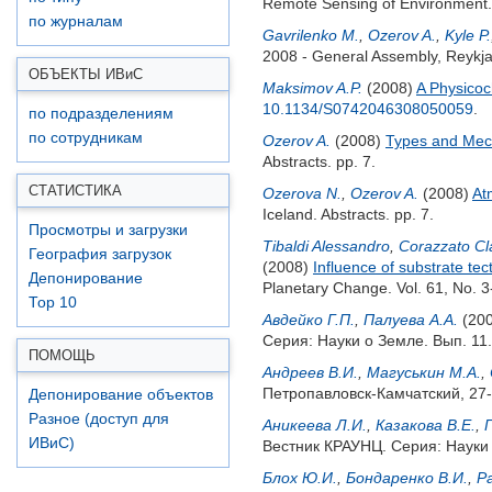
Remote Sensing of Environment.
по журналам
Gavrilenko M.
,
Ozerov A.
,
Kyle P.
2008 - General Assembly, Reykjavi
ОБЪЕКТЫ ИВ
и
С
Maksimov A.P.
(2008)
A Physico
10.1134/S0742046308050059
.
по подразделениям
по сотрудникам
Ozerov A.
(2008)
Types and Mech
Abstracts. pp. 7.
СТАТИСТИКА
Ozerova N.
,
Ozerov A.
(2008)
At
Iceland. Abstracts. pp. 7.
Просмотры и загрузки
Tibaldi Alessandro
,
Corazzato Cl
География загрузок
(2008)
Influence of substrate tec
Депонирование
Planetary Change. Vol. 61, No. 3
Top 10
Авдейко Г.П.
,
Палуева А.А.
(20
Серия: Науки о Земле. Вып. 11.
ПОМОЩЬ
Андреев В.И.
,
Магуськин М.А.
,
Петропавловск-Камчатский, 27-
Депонирование объектов
Разное (доступ для
Аникеева Л.И.
,
Казакова В.Е.
,
ИВиС)
Вестник КРАУНЦ. Серия: Науки 
Блох Ю.И.
,
Бондаренко В.И.
,
Р