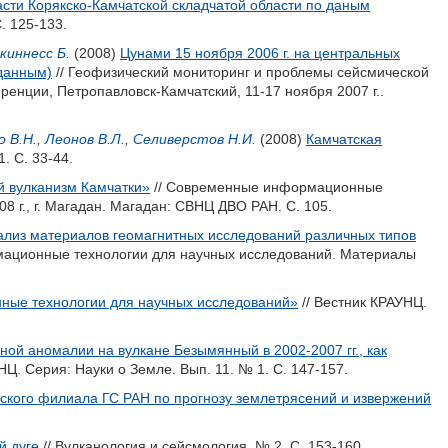
асти Корякско-Камчатской складчатой области по даным
. 125-133.
киннесс Б.
(2008)
Цунами 15 ноября 2006 г. на центральных
 данным)
// Геофизический мониторинг и проблемы сейсмической
ренции, Петропавловск-Камчатский, 11-17 ноября 2007 г..
о В.Н.
,
Леонов В.Л.
,
Селиверстов Н.И.
(2008)
Камчатская
. С. 33-44.
 вулканизм Камчатки»
// Современные информационные
 г., г. Магадан. Магадан: СВНЦ ДВО РАН. С. 105.
ализ материалов геомагнитных исследований различных типов
ационные технологии для научных исследований. Материалы
ые технологии для научных исследований»
// Вестник КРАУНЦ.
ой аномалии на вулкане Безымянный в 2002-2007 гг., как
НЦ. Серия: Науки о Земле. Вып. 11. № 1. С. 147-157.
тского филиала ГС РАН по прогнозу землетрясений и извержений
й дуге
// Вулканология и сейсмология. № 2. С. 153-160.