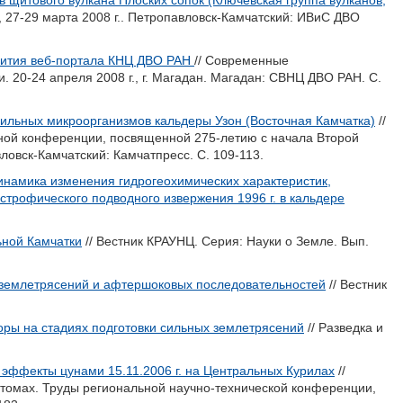
щитового вулкана Плоских сопок (Ключевская группа вулканов,
27-29 марта 2008 г.. Петропавловск-Камчатский: ИВиС ДВО
вития веб-портала КНЦ ДВО РАН
// Современные
20-24 апреля 2008 г., г. Магадан. Магадан: СВНЦ ДВО РАН. С.
ильных микроорганизмов кальдеры Узон (Восточная Камчатка)
//
ной конференции, посвященной 275-летию с начала Второй
вловск-Камчатский: Камчатпресс. С. 109-113.
инамика изменения гидрогеохимических характеристик,
строфического подводного извержения 1996 г. в кальдере
ьной Камчатки
// Вестник КРАУНЦ. Серия: Науки о Земле. Вып.
 землетрясений и афтершоковых последовательностей
// Вестник
ры на стадиях подготовки сильных землетрясений
// Разведка и
эффекты цунами 15.11.2006 г. на Центральных Курилах
//
 томах. Труды региональной научно-технической конференции,