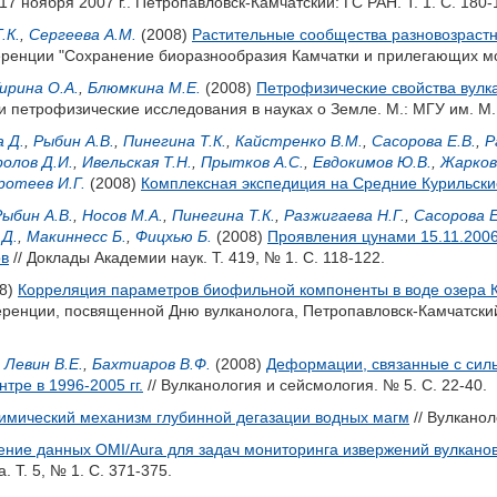
7 ноября 2007 г.. Петропавловск-Камчатский: ГС РАН. Т. 1. С. 180-
.К.
,
Сергеева А.М.
(2008)
Растительные сообщества разновозрастн
енции "Сохранение биоразнообразия Камчатки и прилегающих море
ирина О.А.
,
Блюмкина М.Е.
(2008)
Петрофизические свойства вулка
и петрофизические исследования в науках о Земле. М.: МГУ им. М.
 Д.
,
Рыбин А.В.
,
Пинегина Т.К.
,
Кайстренко В.М.
,
Сасорова Е.В.
,
Р
олов Д.И.
,
Ивельская Т.Н.
,
Прытков А.С.
,
Евдокимов Ю.В.
,
Жарков 
ротеев И.Г.
(2008)
Комплексная экспедиция на Средние Курильские о
Рыбин А.В.
,
Носов М.А.
,
Пинегина Т.К.
,
Разжигаева Н.Г.
,
Сасорова Е
 Д.
,
Макиннесс Б.
,
Фицхью Б.
(2008)
Проявления цунами 15.11.2006 
ов
// Доклады Академии наук. Т. 419, № 1. С. 118-122.
8)
Корреляция параметров биофильной компоненты в воде озера К
ренции, посвященной Дню вулканолога, Петропавловск-Камчатский,
,
Левин В.Е.
,
Бахтиаров В.Ф.
(2008)
Деформации, связанные с сил
тре в 1996-2005 гг.
// Вулканология и сейсмология. № 5. С. 22-40.
имический механизм глубинной дегазации водных магм
// Вулканол
ние данных OMI/Aura для задач мониторинга извержений вулкано
 Т. 5, № 1. С. 371-375.