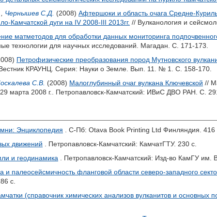
.
,
Чернышев С.Д.
(2008)
Афтершоки и область очага Средне-Курильс
о-Камчатской дуги на IV 2008-III 2013гг.
// Вулканология и сейсмоло
ние матметодов для обработки данных мониторинга подпочвенного
е технологии для научных исследований. Магадан. С. 171-173.
2008)
Петрофизические преобразования пород Мутновского вулкани
 Вестник КРАУНЦ. Серия: Науки о Земле. Вып. 11. № 1. С. 158-170.
оскалева С.В.
(2008)
Малоглубинный очаг вулкана Ключевской
// 
29 марта 2008 г.. Петропавловск-Камчатский: ИВиС ДВО РАН. С. 29
амни: Энциклопедия
. С-Пб: Otava Book Printing Ltd Финляндия. 416 
вых движений
. Петропавловск-Камчатский: КамчатГТУ. 230 с.
мли и геодинамика
. Петропавловск-Камчатский: Изд-во КамГУ им. В
а и палеосейсмичность фланговой области северо-западного секто
86 с.
амчатки (справочник химических анализов вулканитов и основных