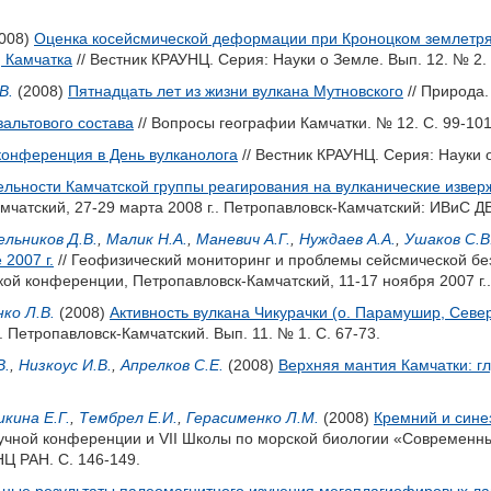
008)
Оценка косейсмической деформации при Кроноцком землетряс
 Камчатка
// Вестник КРАУНЦ. Серия: Науки о Земле. Вып. 12. № 2. 
В.
(2008)
Пятнадцать лет из жизни вулкана Мутновского
// Природа.
альтового состава
// Вопросы географии Камчатки. № 12. С. 99-101
конференция в День вулканолога
// Вестник КРАУНЦ. Серия: Науки о
ельности Камчатской группы реагирования на вулканические извер
мчатский, 27-29 марта 2008 г.. Петропавловск-Камчатский: ИВиС ДВ
льников Д.В.
,
Малик Н.А.
,
Маневич А.Г.
,
Нуждаев А.А.
,
Ушаков С.В
2007 г.
// Геофизический мониторинг и проблемы сейсмической без
ой конференции, Петропавловск-Камчатский, 11-17 ноября 2007 г.. 
ко Л.В.
(2008)
Активность вулкана Чикурачки (о. Парамушир, Севе
 Петропавловск-Камчатский. Вып. 11. № 1. С. 67-73.
В.
,
Низкоус И.В.
,
Апрелков С.Е.
(2008)
Верхняя мантия Камчатки: гл
икина Е.Г.
,
Тембрел Е.И.
,
Герасименко Л.М.
(2008)
Кремний и сине
чной конференции и VII Школы по морской биологии «Современны
Ц РАН. С. 146-149.