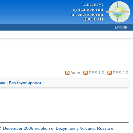
English
Atom
RSS 1.0
RSS 2.0
ова
|
Без группировки
24 December 2006 eruption of Bezymianny Volcano, Russia
//