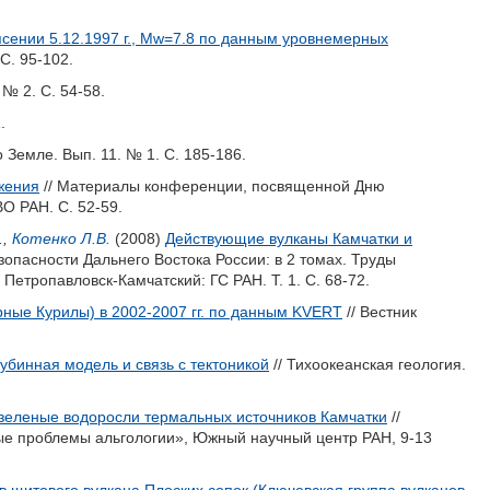
ении 5.12.1997 г., Мw=7.8 по данным уровнемерных
С. 95-102.
 № 2. С. 54-58.
.
 Земле. Вып. 11. № 1. С. 185-186.
жения
// Материалы конференции, посвященной Дню
О РАН. С. 52-59.
.
,
Котенко Л.В.
(2008)
Действующие вулканы Камчатки и
опасности Дальнего Востока России: в 2 томах. Труды
Петропавловск-Камчатский: ГС РАН. Т. 1. С. 68-72.
рные Курилы) в 2002-2007 гг. по данным KVERT
// Вестник
убинная модель и связь с тектоникой
// Тихоокеанская геология.
зеленые водоросли термальных источников Камчатки
//
е проблемы альгологии», Южный научный центр РАН, 9-13