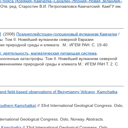
ого пояса (Корякия–Камчатка–Сахалин–Япония–Новая Зеландия–
 Отв. ред.
Старостин В.И.
Петропавловск-Камчатский: КамГУ им.
.
(2008)
Позднеплейстоцен-голоценовый вулканизм Камчатки
/
. Том II. Новейший вулканизм северной Евразии:
ми природной среды и климата . М.: ИГЕМ РАН. С. 19-40.
): деятельность, магматическая питающая система,
ногенные катастрофы. Том II. Новейший вулканизм северной
изменениями природной среды и климата М.: ИГЕМ РАН Т. 2. С.
nd field-based observations of Bezymianny Volcano, Kamchatka
Southern Kamchatka)
// 33rd International Geological Congress. Oslo,
nternational Geological Congress. Oslo, Norway. Abstracts.
in Kamchatka
// 33rd International Geological Congress. Oslo,