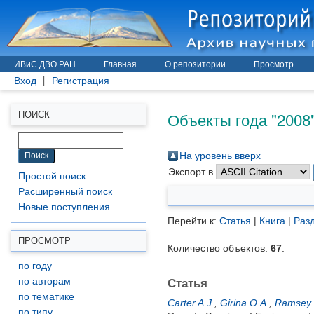
ИВиС ДВО РАН
Главная
О репозитории
Просмотр
Вход
Регистрация
Объекты года "2008
ПОИСК
На уровень вверх
Экспорт в
Простой поиск
Расширенный поиск
Новые поступления
Перейти к:
Статья
|
Книга
|
Разд
ПРОСМОТР
Количество объектов:
67
.
по году
Статья
по авторам
по тематике
Carter A.J.
,
Girina O.A.
,
Ramsey 
по типу