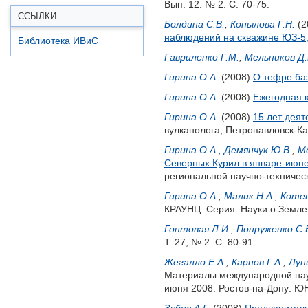
Вып. 12. № 2. С. 70-75.
ССЫЛКИ
Болдина С.В.
,
Копылова Г.Н.
(2
наблюдений на скважине ЮЗ-5,
Библиотека ИВиС
Гавриленко Г.М.
,
Мельников Д.
Гирина О.А.
(2008)
О тефре баз
Гирина О.А.
(2008)
Ежегодная 
Гирина О.А.
(2008)
15 лет деят
вулканолога, Петропавловск-Ка
Гирина О.А.
,
Демянчук Ю.В.
,
Ме
Северных Курил в январе-июне 
региональной научно-техническ
Гирина О.А.
,
Малик Н.А.
,
Котен
КРАУНЦ. Серия: Науки о Земле.
Гонтовая Л.И.
,
Попруженко С.
Т. 27, № 2. С. 80-91.
Жегалло Е.А.
,
Карпов Г.А.
,
Луп
Материалы международной нау
июня 2008. Ростов-на-Дону: ЮН