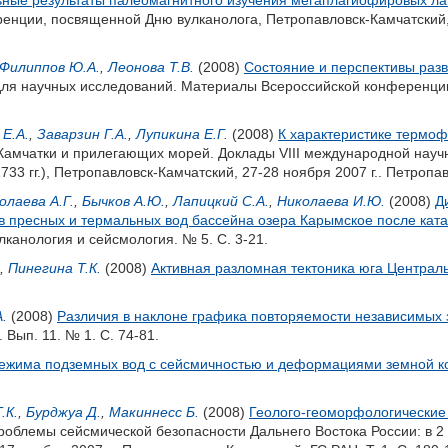
ные результаты палеомагнитного изучения мегаплагиофировых лав 
енции, посвященной Дню вулканолога, Петропавловск-Камчатский, 
Филиппов Ю.А.
,
Леонова Т.В.
(2008)
Состояние и перспективы раз
я научных исследований. Материалы Всероссийской конференции. 
Е.А.
,
Заварзин Г.А.
,
Лупикина Е.Г.
(2008)
К характеристике термоф
амчатки и прилегающих морей. Доклады VIII международной науч
33 гг.), Петропавловск-Камчатский, 27-28 ноября 2007 г.. Петропа
олаева А.Г.
,
Бычков А.Ю.
,
Лапицкий С.А.
,
Николаева И.Ю.
(2008)
Д
в пресных и термальных вод бассейна озера Карымское после ката
улканология и сейсмология. № 5. С. 3-21.
,
Пинегина Т.К.
(2008)
Активная разломная тектоника юга Централ
.
(2008)
Различия в наклоне графика повторяемости независимых
Вып. 11. № 1. С. 74-81.
режима подземных вод с сейсмичностью и деформациями земной ко
.К.
,
Бурджуа Д.
,
Макиннесс Б.
(2008)
Геолого-геоморфологические 
роблемы сейсмической безопасности Дальнего Востока России: в 2