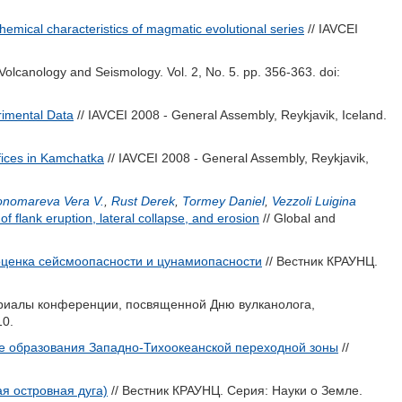
emical characteristics of magmatic evolutional series
// IAVCEI
 Volcanology and Seismology. Vol. 2, No. 5. pp. 356-363.
doi:
rimental Data
// IAVCEI 2008 - General Assembly, Reykjavik, Iceland.
ifices in Kamchatka
// IAVCEI 2008 - General Assembly, Reykjavik,
onomareva Vera V.
,
Rust Derek
,
Tormey Daniel
,
Vezzoli Luigina
of flank eruption, lateral collapse, and erosion
// Global and
 оценка сейсмоопасности и цунамиопасности
// Вестник КРАУНЦ.
риалы конференции, посвященной Дню вулканолога,
10.
 образования Западно-Тихоокеанской переходной зоны
//
я островная дуга)
// Вестник КРАУНЦ. Серия: Науки о Земле.