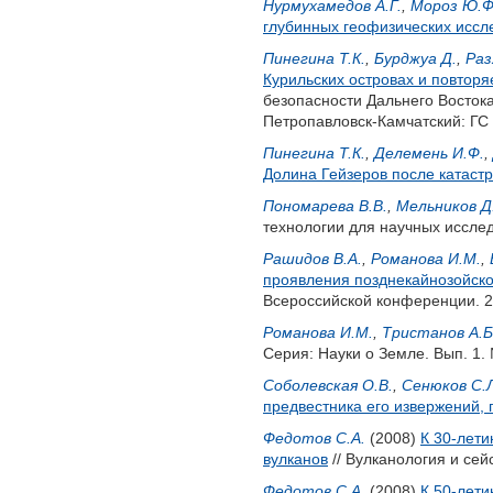
Нурмухамедов А.Г.
,
Мороз Ю.Ф
глубинных геофизических иссл
Пинегина Т.К.
,
Бурджуа Д.
,
Раз
Курильских островах и повтор
безопасности Дальнего Востока
Петропавловск-Камчатский: ГС Р
Пинегина Т.К.
,
Делемень И.Ф.
,
Долина Гейзеров после катастр
Пономарева В.В.
,
Мельников Д
технологии для научных исслед
Рашидов В.А.
,
Романова И.М.
,
проявления позднекайнозойско
Всероссийской конференции. 20
Романова И.М.
,
Тристанов А.Б
Серия: Науки о Земле. Вып. 1. 
Соболевская О.В.
,
Сенюков С.
предвестника его извержений,
Федотов С.А.
(2008)
К 30-лети
вулканов
// Вулканология и сей
Федотов С.А.
(2008)
К 50-лети