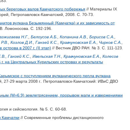
183.
ых береговых валов Камчатского побережья
// Материалы IX
й, Петропавловск-Камчатский, 2008. С. 70-73.
нитов вулкана Безымянный (Камчатка) и их зависимость от
В. Ломоносова. С. 192-196.
азжигаева Н.Г.
,
Белоусов А.Б.
,
Копанина А.В.
,
Борисов С.А.
,
Р.В.
,
Козлов Д.И.
,
Ганзей К.С.
,
Кравчуновская Е.А.
,
Чирков С.А.
,
строва в 2007 г. (II этап)
// Вестник ДВО РАН. № 3. С. 111-123.
.В.
,
Ганзей К.С.
,
Ивельская Т.Н.
,
Кравчуновская Е.А.
,
Колесов
г. на Центральных Курильских островах и результаты
арымское с поступлением вулканического пепла вулкана
 27-29 марта 2008 г.. Петропавловск-Камчатский: ИВиС ДВО
ьным (М=6.9) землетрясением, прорывом магм и извержениями
огия и сейсмология. № 5. С. 60-68.
в Камчатки
// Современные проблемы дистанционного