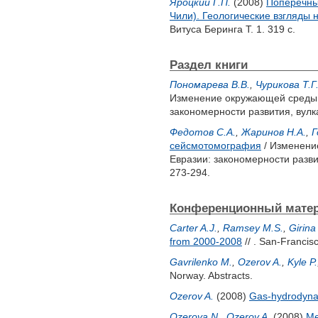
Яроцкий Г.П.
(2008)
Поперечны
Чили). Геологические взгляды
Витуса Беринга Т. 1. 319 с.
Раздел книги
Пономарева В.В.
,
Чурикова Т.Г
Изменение окружающей среды и
закономерности развития, вулк
Федотов С.А.
,
Жаринов Н.А.
,
Г
сейсмотомография
/ Изменени
Евразии: закономерности разви
273-294.
Конференционный мате
Carter A.J.
,
Ramsey M.S.
,
Girina
from 2000-2008
// . San-Francis
Gavrilenko M.
,
Ozerov A.
,
Kyle P.
Norway. Abstracts.
Ozerov A.
(2008)
Gas-hydrodynam
Ozerova N.
,
Ozerov A.
(2008)
Me