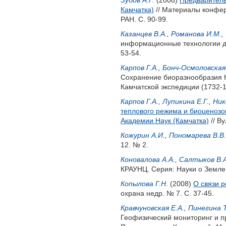
Зубов А.Г.
(2008)
Предваритель
Камчатка)
// Материалы конфер
РАН. С. 90-99.
Казанцев В.А.
,
Романова И.М.
,
информационные технологии дл
53-54.
Карпов Г.А.
,
Бонч-Осмоловская 
Сохранение биоразнообразия К
Камчатской экспедиции (1732-17
Карпов Г.А.
,
Лупикина Е.Г.
,
Ник
теплового режима и биоценозо
Академии Наук (Камчатка)
// В
Кожурин А.И.
,
Пономарева В.В.
12. № 2.
Коновалова А.А.
,
Салтыков В.А
КРАУНЦ. Серия: Науки о Земле. 
Копылова Г.Н.
(2008)
О связи 
охрана недр. № 7. С. 37-45.
Кравчуновская Е.А.
,
Пинегина Т
Геофизический мониторинг и п