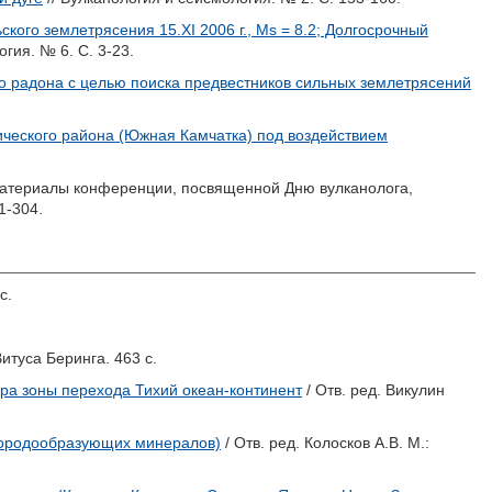
кого землетрясения 15.XI 2006 г., Ms = 8.2; Долгосрочный
гия. № 6. С. 3-23.
 радона с целью поиска предвестников сильных землетрясений
ческого района (Южная Камчатка) под воздействием
Материалы конференции, посвященной Дню вулканолога,
1-304.
с.
итуса Беринга. 463 с.
ра зоны перехода Тихий океан-континент
/ Отв. ред.
Викулин
 породообразующих минералов)
/ Отв. ред.
Колосков А.В.
М.: