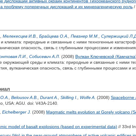
е дислокации активных окраин континентов Тихоокеанского рудн
 на проблему поперечных дислокаций и их минерагеническую роль
/
.
,
Мелекесцев И.В.
,
Брайцева О.А.
,
Певзнер М.М.
,
Сулержицкий Л.Д
 климата: природные и связанные с ними техногенные катастрофы
аническая опасность, связь с глубинными процессами и изменения
онтовая Л.И.
,
Собисевич А.Л.
(2008)
Вулкан Ключевской (Камчатка
е окружающей среды и климата: природные и связанные с ними тех
тия, вулканическая опасность, связь с глубинными процессами и 
риал
 O.A.
,
Belousov A.B.
,
Durant A.
,
Skilling I.
,
Wolfe A.
(2008)
Spaceborne a
co, USA: AGU. doi: V43A-2140.
,
Eichelberger J.
(2008)
Magmatic melts evolution at Gorely volcano (
ic model of basalt explosions (based on experimental data)
// 33rd I
rcury (Hg) in the near-ground atmosphere of active volcanic edifices 