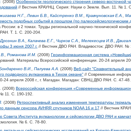
.
(2008)
Особенности геологического строения северо-восточной ч
едований
// Вестник КРАУНЦ. Серия: Науки о Земле. Вып. 11. № 1. С
жигаева Н.Г.
,
Левин Б.В.
,
Кайстренко В.М.
,
Кравчуновская Е.А.
,
Ма
яемость подобных событий в прошлом (по палеосейсмологическим
 России: в 2 томах. Труды региональной научно-технической конфе
АН. Т. 1. С. 200-204.
Дрознин В.А.
,
Калачева Е.Г.
,
Чирков С.А.
,
Мелекесцев И.В.
,
Двигал
офы 3 июня 2007 г.
// Вестник ДВО РАН. Владивосток: ДВО РАН. № 1
.В.
,
Романова И.М.
(2008)
Геоинформационная система «Новейший
ований. Материалы Всероссийской конференции. 20-24 апреля 2008
Бондаренко В.И.
,
Палуева А.А.
(2008)
Веб-сайт "Сравнительный ан
го подводного вулканизма в Тихом океане"
// Современные информ
-24 апреля 2008 г., г. Магадан. Магадан: СВНЦ ДВО РАН. С. 47-48.
.
(2008)
Всероссийская конференция «Современные информационн
№ 11. С. 190-192.
Л.
(2008)
Ретроспективный анализ изменения температуры термальн
 по данным сенсора AVHRR спутников NOAA 16 и 17
// Вестник КРАУ
ю Совета Института вулканологии и сейсмологии ДВО РАН и камча
смология. № 6. С. 78-80.
ю детальных сейсмологических исследований на Курило-Камчатско