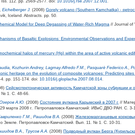
 Iss. 112. pp. 2569-2577.
doi:
10.1016/j.rse.2007.12.001
.
,
Eichelberger J.
(2008)
Gorely volcano (Southern Kamchatka) - petroch
k, Iceland. Abstracts. pp. 50.
chemical Model for Deep Degassing of Water-Rich Magma
// Journal of
anisms of Basaltic Explosions: Environmental Observations and Expe
mochemical halos of mercury (Hg) within the area of active volcanic ed
audia
,
Kozhurin Andrey
,
Lagmay Alfredo F.M.
,
Pasquarè Federico A.
,
P
tonic heritage on the evolution of composite volcanoes: Predicting sites 
-4. pp. 151-174.
doi:
10.1016/j.gloplacha.2007.08.014
.
08)
Сейсмотектоническая активность Камчатской зоны субдукции и
 № 1. С. 48-66.
Озеров А.Ю.
(2008)
Состояние вулкана Карымский в 2007 г.
// Мате
29 марта 2008 г.. Петропавловск-Камчатский: ИВиС ДВО РАН. С. 3-
Гавриленко Г.М.
,
Рашидов В.А.
(2008)
Железомарганцевые корковые
о Земле. Петропавловск-Камчатский. Вып. 11. № 1. С. 10-31.
ашидов В.А.
,
Трусов А.А.
(2008)
Подводный вулкан Берга (Курильска