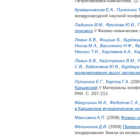
Петропавловск-Камчатский, 11-1
Кравчуновская Е.А.
,
Пинегина Т
международной научной конфер
Ладыгин В.М.
,
Фролова Ю.В.
,
Г
генезиса
// Физико-химические 
Левин Б.В.
,
Фицхью Б.
,
Бурджуа
Носов М.А.
,
Василенко Н.Ф.
,
Фр
Нюшко Т.И.
,
Харламов А.А.
,
Ко
Левин Б.В.
,
Кайстренко В.М.
,
С.В.
,
Евдокимов Ю.В.
,
Бурджуа
моделирования высот заплеск
Лупикина Е.Г.
,
Карпов Г.А.
(200
Карымский
// Материалы конфе
РАН. С. 207-212.
Магуськин М.А.
,
Федотов С.А.
в Карымском вулканическом цен
Максимов А.П.
(2008)
Физико-х
Мельников Д.В.
(2008)
Примене
зондирования Земли из космоса.