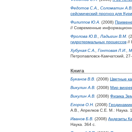
Федотов С.А.
,
Соломатин А.В
сейсмический прогноз для Курил
Филиппов Ю.А.
(2008)
Примене
// Современные информационны
Фролова Ю.В.
,
Ладыгин В.М.
(
гидротермальных процессов
//
Хубуная С.А.
,
Гонтовая Л.И.
,
М
Петропавловск-Камчатский, 27-
Книга
Буканов В.В.
(2008)
Цветные к
Викулин А.В.
(2008)
Мир вихре
Викулин А.В.
(2008)
Физика Зе
Егоров О.Н.
(2008)
Геодинамик
А.В.
,
Апрелков С.Е.
М.: Наука. 1
Иванов Б.В.
(2008)
Андезиты К
Наука. 364 с.