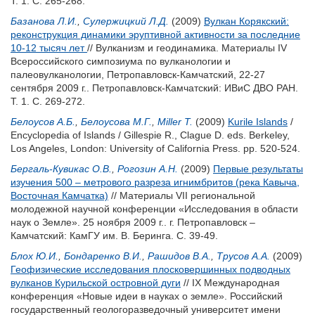
Т. 1. С. 265-268.
Базанова Л.И.
,
Сулержицкий Л.Д.
(2009)
Вулкан Корякский:
реконструкция динамики эруптивной активности за последние
10-12 тысяч лет
// Вулканизм и геодинамика. Материалы IV
Всероссийского симпозиума по вулканологии и
палеовулканологии, Петропавловск-Камчатский, 22-27
сентября 2009 г.. Петропавловск-Камчатский: ИВиС ДВО РАН.
Т. 1. С. 269-272.
Белоусов А.Б.
,
Белоусова М.Г.
,
Miller T.
(2009)
Kurile Islands
/
Encyclopedia of Islands /
Gillespie R.
,
Clague D.
eds. Berkeley,
Los Angeles, London: University of California Press. pp. 520-524.
Бергаль-Кувикас О.В.
,
Рогозин А.Н.
(2009)
Первые результаты
изучения 500 – метрового разреза игнимбритов (река Кавыча,
Восточная Камчатка)
// Материалы VII региональной
молодежной научной конференции «Исследования в области
наук о Земле». 25 ноября 2009 г.. г. Петропавловск –
Камчатский: КамГУ им. В. Беринга. С. 39-49.
Блох Ю.И.
,
Бондаренко В.И.
,
Рашидов В.А.
,
Трусов А.А.
(2009)
Геофизические исследования плосковершинных подводных
вулканов Курильской островной дуги
// IX Международная
конференция «Новые идеи в науках о земле». Российский
государственный геологоразведочный университет имени