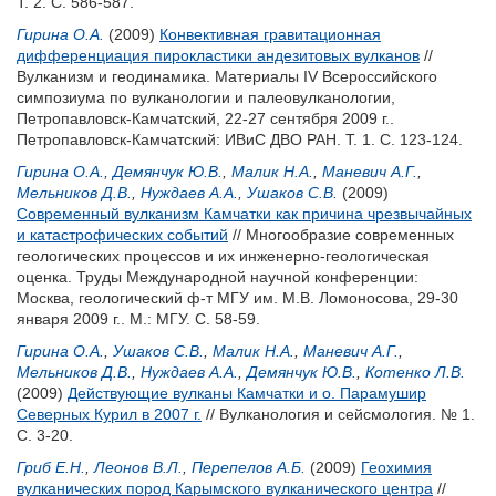
Т. 2. С. 586-587.
Гирина О.А.
(2009)
Конвективная гравитационная
дифференциация пирокластики андезитовых вулканов
//
Вулканизм и геодинамика. Материалы IV Всероссийского
симпозиума по вулканологии и палеовулканологии,
Петропавловск-Камчатский, 22-27 сентября 2009 г..
Петропавловск-Камчатский: ИВиС ДВО РАН. Т. 1. С. 123-124.
Гирина О.А.
,
Демянчук Ю.В.
,
Малик Н.А.
,
Маневич А.Г.
,
Мельников Д.В.
,
Нуждаев А.А.
,
Ушаков С.В.
(2009)
Современный вулканизм Камчатки как причина чрезвычайных
и катастрофических событий
// Многообразие современных
геологических процессов и их инженерно-геологическая
оценка. Труды Международной научной конференции:
Москва, геологический ф-т МГУ им. М.В. Ломоносова, 29-30
января 2009 г.. М.: МГУ. С. 58-59.
Гирина О.А.
,
Ушаков С.В.
,
Малик Н.А.
,
Маневич А.Г.
,
Мельников Д.В.
,
Нуждаев А.А.
,
Демянчук Ю.В.
,
Котенко Л.В.
(2009)
Действующие вулканы Камчатки и о. Парамушир
Северных Курил в 2007 г.
// Вулканология и сейсмология. № 1.
С. 3-20.
Гриб Е.Н.
,
Леонов В.Л.
,
Перепелов А.Б.
(2009)
Геохимия
вулканических пород Карымского вулканического центра
//