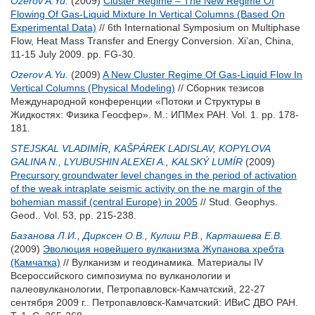
Ozerov A.Yu.
(2009)
Cluster Regime – The New Regime Of
Flowing Of Gas-Liquid Mixture In Vertical Columns (Based On
Experimental Data)
// 6th International Symposium on Multiphase
Flow, Heat Mass Transfer and Energy Conversion. Xi’an, China,
11-15 July 2009. pp. FG-30.
Ozerov A.Yu.
(2009)
A New Cluster Regime Of Gas-Liquid Flow In
Vertical Columns (Physical Modeling)
// Сборник тезисов
Международной конференции «Потоки и Структуры в
Жидкостях: Физика Геосфер». М.: ИПМех РАН. Vol. 1. pp. 178-
181.
STEJSKAL VLADIMÍR
,
KAŠPÁREK LADISLAV
,
KOPYLOVA
GALINA N.
,
LYUBUSHIN ALEXEI A.
,
KALSKÝ LUMÍR
(2009)
Precursory groundwater level changes in the period of activation
of the weak intraplate seismic activity on the ne margin of the
bohemian massif (central Europe) in 2005
// Stud. Geophys.
Geod.. Vol. 53, pp. 215-238.
Базанова Л.И.
,
Дирксен О.В.
,
Кулиш Р.В.
,
Карташева Е.В.
(2009)
Эволюция новейшего вулканизма Жупанова хребта
(Камчатка)
// Вулканизм и геодинамика. Материалы IV
Всероссийского симпозиума по вулканологии и
палеовулканологии, Петропавловск-Камчатский, 22-27
сентября 2009 г.. Петропавловск-Камчатский: ИВиС ДВО РАН.