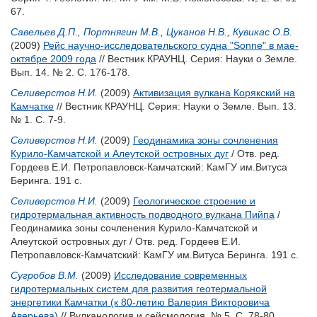
67.
Савельев Д.П.
,
Портнягин М.В.
,
Цуканов Н.В.
,
Кувикас О.В.
(2009)
Рейс научно-исследовательского судна "Sonne" в мае-
октябре 2009 года
// Вестник КРАУНЦ. Серия: Науки о Земле.
Вып. 14. № 2. С. 176-178.
Селиверстов Н.И.
(2009)
Активизация вулкана Корякский на
Камчатке
// Вестник КРАУНЦ. Серия: Науки о Земле. Вып. 13.
№ 1. С. 7-9.
Селиверстов Н.И.
(2009)
Геодинамика зоны сочленения
Курило-Камчатской и Алеутской островных дуг
/ Отв. ред.
Гордеев Е.И.
Петропавловск-Камчатский: КамГУ им.Витуса
Беринга. 191 с.
Селиверстов Н.И.
(2009)
Геологическое строение и
гидротермальная активность подводного вулкана Пийпа
/
Геодинамика зоны сочленения Курило-Камчатской и
Алеутской островных дуг / Отв. ред.
Гордеев Е.И.
Петропавловск-Камчатский: КамГУ им.Витуса Беринга. 191 с.
Сугробов В.М.
(2009)
Исследование современных
гидротермальных систем для развития геотермальной
энергетики Камчатки (к 80-летию Валерия Викторовича
Аверьева)
// Вулканология и сейсмология. № 5. С. 78-80.