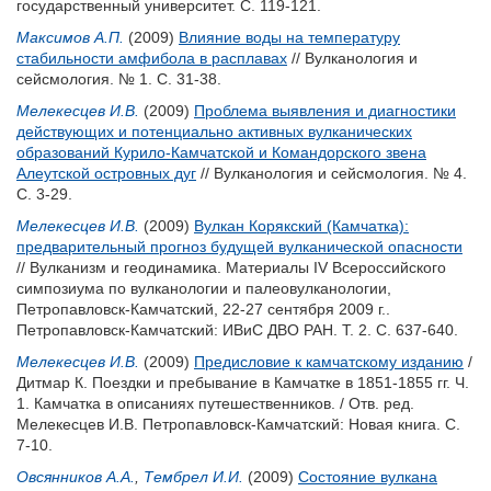
государственный университет. С. 119-121.
Максимов А.П.
(2009)
Влияние воды на температуру
стабильности амфибола в расплавах
// Вулканология и
сейсмология. № 1. С. 31-38.
Мелекесцев И.В.
(2009)
Проблема выявления и диагностики
действующих и потенциально активных вулканических
образований Курило-Камчатской и Командорского звена
Алеутской островных дуг
// Вулканология и сейсмология. № 4.
С. 3-29.
Мелекесцев И.В.
(2009)
Вулкан Корякский (Камчатка):
предварительный прогноз будущей вулканической опасности
// Вулканизм и геодинамика. Материалы IV Всероссийского
симпозиума по вулканологии и палеовулканологии,
Петропавловск-Камчатский, 22-27 сентября 2009 г..
Петропавловск-Камчатский: ИВиС ДВО РАН. Т. 2. С. 637-640.
Мелекесцев И.В.
(2009)
Предисловие к камчатскому изданию
/
Дитмар К. Поездки и пребывание в Камчатке в 1851-1855 гг. Ч.
1. Камчатка в описаниях путешественников. / Отв. ред.
Мелекесцев И.В.
Петропавловск-Камчатский: Новая книга. С.
7-10.
Овсянников А.А.
,
Тембрел И.И.
(2009)
Состояние вулкана