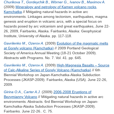
Churikova T.
,
Gordeychik B.
,
Wörner G.
,
Ivanov B.
,
Maximov A.
(2009)
Mineralogy and petrology of Kamen volcano rocks,
Kamchatka
// Mitigating natural hazards in active arc
environments. Linkages among tectonism, earthquakes, magma
genesis and eruption in volcanic arcs, with a special focus on
hazards posed by arc volcanism and great earthquakes, June 22-
26, 2009, Fairbanks, Alaska. Fairbanks, Alaska: Geophysical
Institute, University of Alaska. pp. 117-118.
Gavrilenko M.
,
Ozerov A.
(2009)
Evolution of the magmatic melts
at Gorely volcano (Kamchatka)
// 2009 Portland Geological
Society of America Annual Meeting (18-21 October 2009).
Abstracts with Programs. No. 7. Vol. 41. pp. 645.
Gavrilenko M.
,
Ozerov A.
(2009)
High-Magnesia Basalts – Source
of Calc-Alkaline Series of Gorely Volcano (Kamchatka)
// 6th
Biennial Workshop on Japan-Kamchatka-Alaska Subduction
Processes (JKASP-2009). Fairbanks, Alaska (USA). June 22-26,
2009.
Girina O.A.
,
Carter A.J.
(2009)
2006-2008 Eruptions of
Bezymianny Volcano
// Mitigating natural hazards in active arc
environments. Abstracts. 6rd Biennial Workshop on Japan-
Kamchatka-Alaska Subduction Processes (JKASP-2009).
Fairbanks. June 22-26.. С. 75.