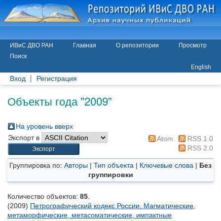
ИВиС ДВО РАН
Главная
О репозитории
Просмотр
Поиск
English
Вход
Регистрация
Объекты года "2009"
На уровень вверх
Экспорт в
Atom
RSS 1.0
RSS 2.0
Группировка по:
Авторы
|
Тип объекта
|
Ключевые слова
|
Без
группировки
Количество объектов:
85
.
(2009)
Петрографический кодекс России. Магматические,
метаморфические, метасоматические, импактные