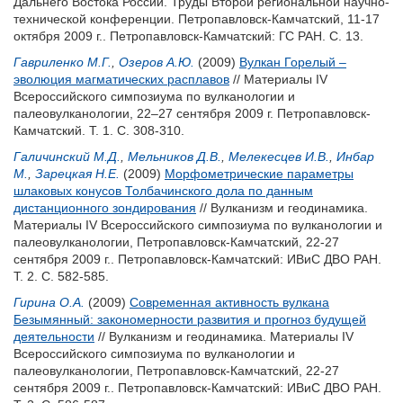
Дальнего Востока России. Труды Второй региональной научно-
технической конференции. Петропавловск-Камчатский, 11-17
октября 2009 г.. Петропавловск-Камчатский: ГС РАН. С. 13.
Гавриленко M.Г.
,
Озеров А.Ю.
(2009)
Вулкан Горелый –
эволюция магматических расплавов
// Материалы IV
Всероссийского симпозиума по вулканологии и
палеовулканологии, 22–27 сентября 2009 г. Петропавловск-
Камчатский. Т. 1. С. 308-310.
Галичинский М.Д.
,
Мельников Д.В.
,
Мелекесцев И.В.
,
Инбар
М.
,
Зарецкая Н.Е.
(2009)
Морфометрические параметры
шлаковых конусов Толбачинского дола по данным
дистанционного зондирования
// Вулканизм и геодинамика.
Материалы IV Всероссийского симпозиума по вулканологии и
палеовулканологии, Петропавловск-Камчатский, 22-27
сентября 2009 г.. Петропавловск-Камчатский: ИВиС ДВО РАН.
Т. 2. С. 582-585.
Гирина О.А.
(2009)
Современная активность вулкана
Безымянный: закономерности развития и прогноз будущей
деятельности
// Вулканизм и геодинамика. Материалы IV
Всероссийского симпозиума по вулканологии и
палеовулканологии, Петропавловск-Камчатский, 22-27
сентября 2009 г.. Петропавловск-Камчатский: ИВиС ДВО РАН.