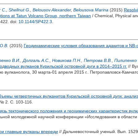
r C.
,
Shellnut G.
,
Belousov Alexander
,
Belousova Marina
(2015)
Resolv
ptions at Tatun Volcano Group, northern Taiwan
/ Chemical, Physical a
. 422.
doi:
10.1144/SP422.3
.
О.В.
(2015)
Геодинамические условия образования адакитов и NB-
енко В.И.
,
Долгаль А.С.
,
Новикова П.Н.
,
Петрова В.В.
,
Пилипенко 
дводных вулканов Курильской островной дуги в 2014–2015 гг.
// В
вулканолога, 30 марта-01 апреля 2015 г.. Петропавловск-Камчатс
ъемы четвертичных вулканитов Курильской островной дуги: анализ
№ 2. С. 103-116.
язь тектонического положения и геохимических характеристик вул
льной молодежной научной конференции «Исследования в области н
ои главные вулканы впереди
// Дальневосточный ученый. Вып. 1529.