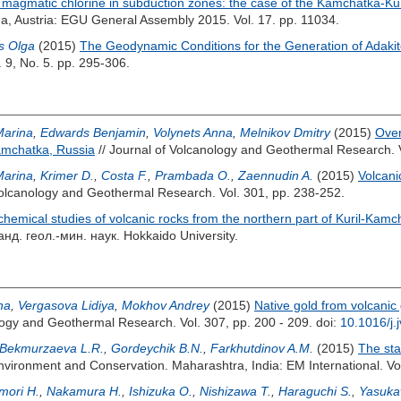
f magmatic chlorine in subduction zones: the case of the Kamchatka-Kur
, Austria: EGU General Assembly 2015. Vol. 17. pp. 11034.
s Olga
(2015)
The Geodynamic Conditions for the Generation of Adaki
 9, No. 5. pp. 295-306.
Marina
,
Edwards Benjamin
,
Volynets Anna
,
Melnikov Dmitry
(2015)
Over
Kamchatka, Russia
// Journal of Volcanology and Geothermal Research. V
Marina
,
Krimer D.
,
Costa F.
,
Prambada O.
,
Zaennudin A.
(2015)
Volcani
Volcanology and Geothermal Research. Vol. 301, pp. 238-252.
hemical studies of volcanic rocks from the northern part of Kuril-Kamch
анд. геол.-мин. наук. Hokkaido University.
na
,
Vergasova Lidiya
,
Mokhov Andrey
(2015)
Native gold from volcani
logy and Geothermal Research. Vol. 307, pp. 200 - 209.
doi:
10.1016/j.
Bekmurzaeva L.R.
,
Gordeychik B.N.
,
Farkhutdinov A.M.
(2015)
The sta
nvironment and Conservation. Maharashtra, India: EM International. Vol.
mori H.
,
Nakamura H.
,
Ishizuka O.
,
Nishizawa T.
,
Haraguchi S.
,
Yasuka