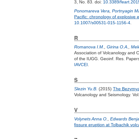
3, No. 83.
doi:
10.3389/feart.20
Ponomareva Vera
,
Portnyagin M
Pacific: chronology of explosive 
10.1007/s00531-015-1156-4
.
R
Romanova I.M.
,
Girina O.A.
,
Mele
Association of Volcanology and C
of the IUGG. Geoinf. Res. Papers
IAVCEI
.
S
Slezin Yu.B.
(2015)
The Bezymyann
Volcanology and Seismology. Vol.
V
Volynets Anna O.
,
Edwards Benj
fissure eruption at Tolbachik vo