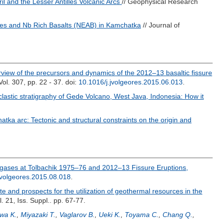
il and the Lesser Antilles Volcanic Arcs
// Geophysical Research
tes and Nb Rich Basalts (NEAB) in Kamchatka
// Journal of
view of the precursors and dynamics of the 2012–13 basaltic fissure
ol. 307, pp. 22 - 37.
doi:
10.1016/j.jvolgeores.2015.06.013
.
clastic stratigraphy of Gede Volcano, West Java, Indonesia: How it
atka arc: Tectonic and structural constraints on the origin and
c gases at Tolbachik 1975–76 and 2012–13 Fissure Eruptions,
jvolgeores.2015.08.018
.
te and prospects for the utilization of geothermal resources in the
 21, Iss. Suppl.. pp. 67-77.
wa K.
,
Miyazaki T.
,
Vaglarov B.
,
Ueki K.
,
Toyama C.
,
Chang Q.
,