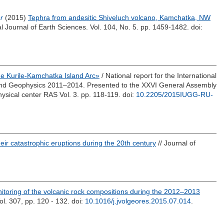
r
(2015)
Tephra from andesitic Shiveluch volcano, Kamchatka, NW
al Journal of Earth Sciences. Vol. 104, No. 5. pp. 1459-1482.
doi:
he Kurile-Kamchatka Island Arc»
/ National report for the International
sy and Geophysics 2011–2014. Presented to the XXVI General Assembly
sical center RAS Vol. 3. pp. 118-119.
doi:
10.2205/2015IUGG-RU-
ir catastrophic eruptions during the 20th century
// Journal of
itoring of the volcanic rock compositions during the 2012–2013
l. 307, pp. 120 - 132.
doi:
10.1016/j.jvolgeores.2015.07.014
.