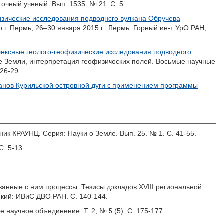
точный ученый. Вып. 1535. № 21. С. 5.
зические исследования подводного вулкана Обручева
 г. Пермь, 26–30 января 2015 г.. Пермь: Горный ин-т УрО РАН,
ексные геолого-геофизические исследования подводного
ле Земли, интерпретация геофизических полей. Восьмые научные
26-29.
анов Курильской островной дуги с применением программы
тник КРАУНЦ. Серия: Науки о Земле. Вып. 25. № 1. С. 41-55.
С. 5-13.
язанные с ним процессы. Тезисы докладов XVIII региональной
ский: ИВиС ДВО РАН. С. 140-144.
е научное объединение. Т. 2, № 5 (5). С. 175-177.