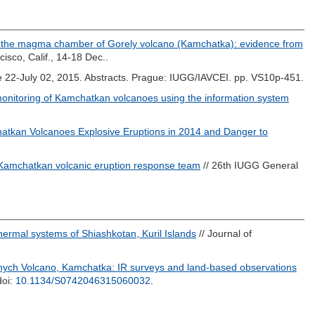
 the magma chamber of Gorely volcano (Kamchatka): evidence from
sco, Calif., 14-18 Dec..
 22-July 02, 2015. Abstracts. Prague: IUGG/IAVCEI. pp. VS10p-451.
onitoring of Kamchatkan volcanoes using the information system
tkan Volcanoes Explosive Eruptions in 2014 and Danger to
 Kamchatkan volcanic eruption response team
// 26th IUGG General
hermal systems of Shiashkotan, Kuril Islands
// Journal of
nych Volcano, Kamchatka: IR surveys and land-based observations
doi:
10.1134/S0742046315060032
.