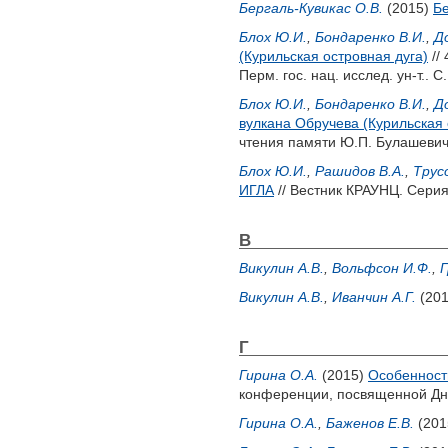
Бергаль-Кувикас О.В.
(2015)
Бе
Блох Ю.И.
,
Бондаренко В.И.
,
Д
(Курильская островная дуга)
//
Перм. гос. нац. исслед. ун-т.. С.
Блох Ю.И.
,
Бондаренко В.И.
,
Д
вулкана Обручева (Курильская 
чтения памяти Ю.П. Булашевича
Блох Ю.И.
,
Рашидов В.А.
,
Трусо
ИГЛА
// Вестник КРАУНЦ. Серия:
В
Викулин А.В.
,
Вольфсон И.Ф.
,
Г
Викулин А.В.
,
Иванчин А.Г.
(20
Г
Гирина О.А.
(2015)
Особенност
конференции, посвященной Дню 
Гирина О.А.
,
Баженов Е.В.
(201