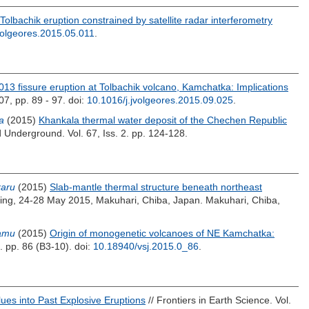
olbachik eruption constrained by satellite radar interferometry
volgeores.2015.05.011
.
13 fissure eruption at Tolbachik volcano, Kamchatka: Implications
07, pp. 89 - 97.
doi:
10.1016/j.jvolgeores.2015.09.025
.
a
(2015)
Khankala thermal water deposit of the Chechen Republic
 Underground. Vol. 67, Iss. 2. pp. 124-128.
karu
(2015)
Slab-mantle thermal structure beneath northeast
ng, 24-28 May 2015, Makuhari, Chiba, Japan. Makuhari, Chiba,
samu
(2015)
Origin of monogenetic volcanoes of NE Kamchatka:
. pp. 86 (B3-10).
doi:
10.18940/vsj.2015.0_86
.
ues into Past Explosive Eruptions
// Frontiers in Earth Science. Vol.