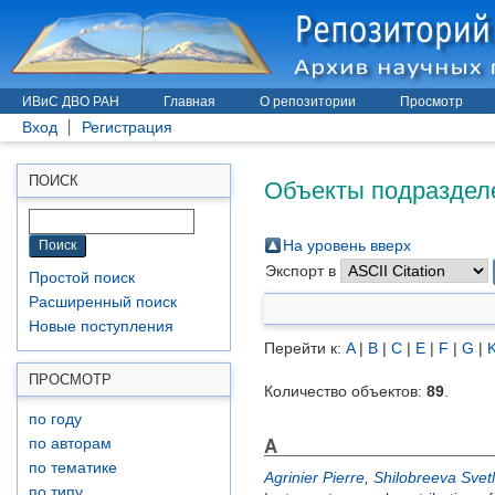
ИВиС ДВО РАН
Главная
О репозитории
Просмотр
Вход
Регистрация
Объекты подразделе
ПОИСК
На уровень вверх
Экспорт в
Простой поиск
Расширенный поиск
Новые поступления
Перейти к:
A
|
B
|
C
|
E
|
F
|
G
|
ПРОСМОТР
Количество объектов:
89
.
по году
A
по авторам
по тематике
Agrinier Pierre
,
Shilobreeva Svet
по типу