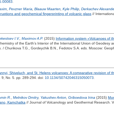
15.00083
.
axim
,
Pevzner Maria
,
Blaauw Maarten
,
Kyle Philip
,
Derkachev Alexande
eruptions and geochemical fingerprinting of volcanic glass
// Internation
kestsev I.V.
,
Maximov A.P.
(2015)
Information system «Volcanoes of t
hemistry of the Earth’s Interior of the International Union of Geode
. /
Churikova T.G.
,
Gordeychik B.N.
,
Fedotov S.A.
eds. Moscow: Geophy
yi, Shiveluch, and St. Helens volcanoes: A comparative revision of the
 9, No. 5. pp. 289-294.
doi:
10.1134/S0742046315050073
.
amin R.
,
Melnikov Dmitry
,
Yakushev Anton
,
Griboedova Irina
(2015)
Mon
lcano, Kamchatka
// Journal of Volcanology and Geothermal Research. Vo