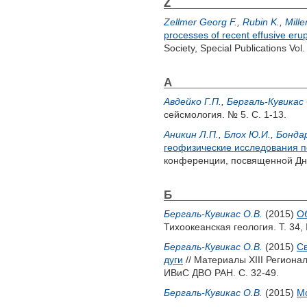
Z
Zellmer Georg F.
,
Rubin K.
,
Mille
processes of recent effusive eru
Society, Special Publications Vol
А
Авдейко Г.П.
,
Бергаль-Кувикас 
сейсмология. № 5. С. 1-13.
Аникин Л.П.
,
Блох Ю.И.
,
Бондар
геофизические исследования по
конференции, посвященной Дню 
Б
Бергаль-Кувикас О.В.
(2015)
Об
Тихоокеанская геология. Т. 34, 
Бергаль-Кувикас О.В.
(2015)
Св
дуги
// Материалы XIII Региона
ИВиС ДВО РАН. С. 32-49.
Бергаль-Кувикас О.В.
(2015)
М