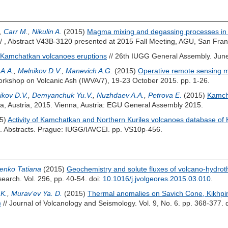
,
Carr M.
,
Nikulin A.
(2015)
Magma mixing and degassing processes in
/ , Abstract V43B-3120 presented at 2015 Fall Meeting, AGU, San Franci
 Kamchatkan volcanoes eruptions
// 26th IUGG General Assembly. June
 A.A.
,
Melnikov D.V.
,
Manevich A.G.
(2015)
Operative remote sensing m
Workshop on Volcanic Ash (IWVA/7), 19-23 October 2015. pp. 1-26.
ikov D.V.
,
Demyanchuk Yu.V.
,
Nuzhdaev A.A.
,
Petrova E.
(2015)
Kamcha
, Austria, 2015. Vienna, Austria: EGU General Assembly 2015.
5)
Activity of Kamchatkan and Northern Kuriles volcanoes database of
. Abstracts. Prague: IUGG/IAVCEI. pp. VS10p-456.
enko Tatiana
(2015)
Geochemistry and solute fluxes of volcano-hydrot
arch. Vol. 296, pp. 40-54.
doi:
10.1016/j.jvolgeores.2015.03.010
.
 K.
,
Murav’ev Ya. D.
(2015)
Thermal anomalies on Savich Cone, Kikhpi
)
// Journal of Volcanology and Seismology. Vol. 9, No. 6. pp. 368-377.