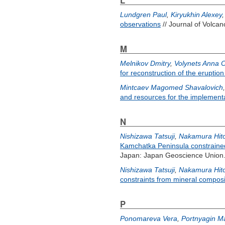
L
Lundgren Paul
,
Kiryukhin Alexey
observations
// Journal of Volca
M
Melnikov Dmitry
,
Volynets Anna 
for reconstruction of the eruptio
Mintcaev Magomed Shavalovich
and resources for the implementa
N
Nishizawa Tatsuji
,
Nakamura Hit
Kamchatka Peninsula constraine
Japan: Japan Geoscience Union
Nishizawa Tatsuji
,
Nakamura Hit
constraints from mineral composi
P
Ponomareva Vera
,
Portnyagin M