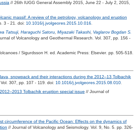
ussia
// 26th IUGG General Assembly 2015, June 22 - July 2, 2015,
lcanic massif: A review of the petrology, volcanology and eruption
. 3 - 21.
doi:
10.1016/j.jvolgeores.2015.10.016
.
wa Tatsuji
,
Haraguchi Satoru
,
Miyazaki Takashi
,
Vaglarov Bogdan S.
ournal of Volcanology and Geothermal Research. Vol. 307, pp. 156 -
Volcanoes /
Sigurdsson H.
ed. Academic Press: Elsevier. pp. 505-518.
lava, snowpack and their interactions during the 2012–13 Tolbachik
Vol. 307, pp. 107 - 119.
doi:
10.1016/j.jvolgeores.2015.08.010
.
e 2012–2013 Tolbachik eruption special issue
// Journal of
t circumference of the Pacific Ocean: Effects on the dynamics of
tion
// Journal of Volcanology and Seismology. Vol. 9, No. 5. pp. 326-