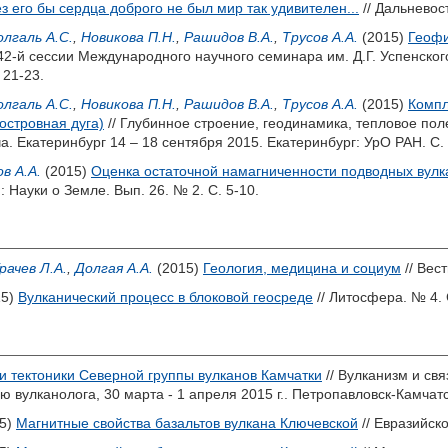
з его бы сердца доброго не был мир так удивителен...
// Дальневос
олгаль А.С.
,
Новикова П.Н.
,
Рашидов В.А.
,
Трусов А.А.
(2015)
Геофи
 42-й сессии Международного научного семинара им. Д.Г. Успенского
 21-23.
олгаль А.С.
,
Новикова П.Н.
,
Рашидов В.А.
,
Трусов А.А.
(2015)
Компл
островная дуга)
// Глубинное строение, геодинамика, тепловое по
. Екатеринбург 14 – 18 сентября 2015. Екатеринбург: УрО РАН. С. 
в А.А.
(2015)
Оценка остаточной намагниченности подводных вулк
 Науки о Земле. Вып. 26. № 2. С. 5-10.
рачев Л.А.
,
Долгая А.А.
(2015)
Геология, медицина и социум
// Вес
15)
Вулканический процесс в блоковой геосреде
// Литосфера. № 4. 
и тектоники Северной группы вулканов Камчатки
// Вулканизм и св
вулканолога, 30 марта - 1 апреля 2015 г.. Петропавловск-Камчат
5)
Магнитные свойства базальтов вулкана Ключевской
// Евразийско