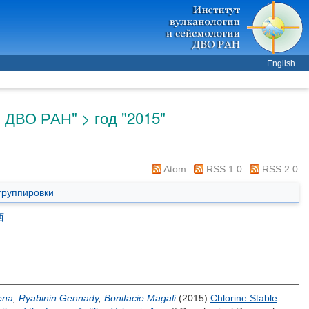
English
 ДВО РАН" > год "2015"
Atom
RSS 1.0
RSS 2.0
группировки
西
ena
,
Ryabinin Gennady
,
Bonifacie Magali
(2015)
Chlorine Stable