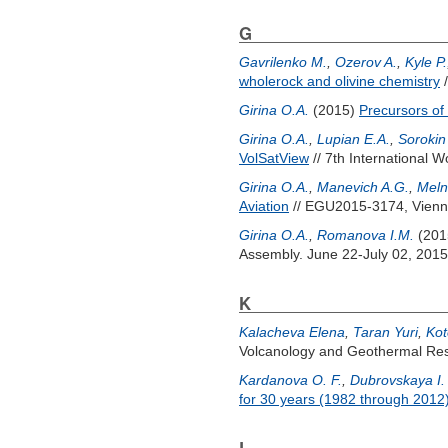
G
Gavrilenko M.
,
Ozerov A.
,
Kyle P.
wholerock and olivine chemistry
/
Girina O.A.
(2015)
Precursors of
Girina O.A.
,
Lupian E.A.
,
Sorokin
VolSatView
// 7th International 
Girina O.A.
,
Manevich A.G.
,
Meln
Aviation
// EGU2015-3174, Vienna
Girina O.A.
,
Romanova I.M.
(201
Assembly. June 22-July 02, 2015
K
Kalacheva Elena
,
Taran Yuri
,
Kot
Volcanology and Geothermal Rese
Kardanova O. F.
,
Dubrovskaya I.
for 30 years (1982 through 2012