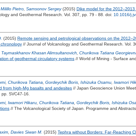
,
Milillo Pietro
,
Samsonov Sergey
(2015)
Dike model for the 2012–2013 T
nology and Geothermal Research. Vol. 307, pp. 79 - 88.
doi:
10.1016/j.j
O.
(2015)
Remote sensing and petrological observations on the 2012–20
n chronology
// Journal of Volcanology and Geothermal Research. Vol. 3
,
Taymaskhanov Khasan Alimsultanovich
,
Churikova Tatiana Georgievn
tion of geothermal circulatory systems
// World of Mining - Surface and
omi
,
Churikova Tatiana
,
Gordeychik Boris
,
Ishizuka Osamu
,
Iwamori Hi
d from high-Mg basalts and andesites
// Japan Geoscience Union Meeti
. pp. SVC47-16.
omi
,
Iwamori Hikaru
,
Churikova Tatiana
,
Gordeychik Boris
,
Ishizuka O
tions
// The Volcanological Society of Japan. Programme and Abstracts
axim
,
Davies Siwan M.
(2015)
Tephra without Borders: Far-Reaching Cl