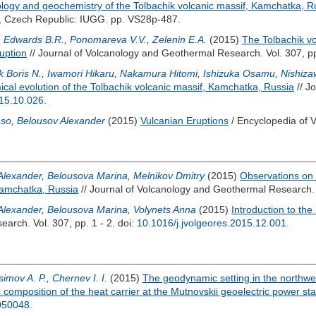
ology and geochemistry of the Tolbachik volcanic massif, Kamchatka, R
, Czech Republic: IUGG. pp. VS28p-487.
,
Edwards B.R.
,
Ponomareva V.V.
,
Zelenin E.A.
(2015)
The Tolbachik vo
uption
// Journal of Volcanology and Geothermal Research. Vol. 307, pp
 Boris N.
,
Iwamori Hikaru
,
Nakamura Hitomi
,
Ishizuka Osamu
,
Nishiza
cal evolution of the Tolbachik volcanic massif, Kamchatka, Russia
// J
015.10.026
.
aso
,
Belousov Alexander
(2015)
Vulcanian Eruptions
/ Encyclopedia of 
Alexander
,
Belousova Marina
,
Melnikov Dmitry
(2015)
Observations on 
Kamchatka, Russia
// Journal of Volcanology and Geothermal Research. 
Alexander
,
Belousova Marina
,
Volynets Anna
(2015)
Introduction to th
arch. Vol. 307, pp. 1 - 2.
doi:
10.1016/j.jvolgeores.2015.12.001
.
imov A. P.
,
Chernev I. I.
(2015)
The geodynamic setting in the northwes
composition of the heat carrier at the Mutnovskii geoelectric power sta
050048
.