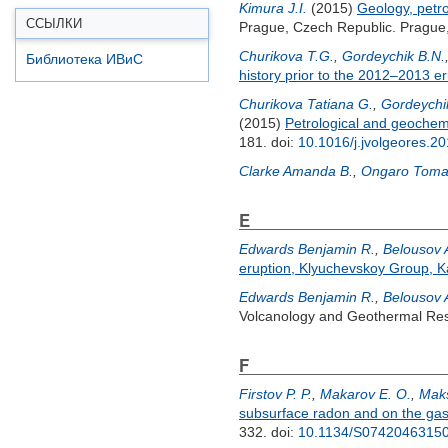
Kimura J.I.
(2015)
Geology, petr
ССЫЛКИ
Prague, Czech Republic. Prague
Churikova T.G.
,
Gordeychik B.N.
Библиотека ИВиС
history prior to the 2012–2013 er
Churikova Tatiana G.
,
Gordeychik
(2015)
Petrological and geochemi
181.
doi:
10.1016/j.jvolgeores.2
Clarke Amanda B.
,
Ongaro Tom
E
Edwards Benjamin R.
,
Belousov 
eruption, Klyuchevskoy Group, 
Edwards Benjamin R.
,
Belousov 
Volcanology and Geothermal Rese
F
Firstov P. P.
,
Makarov E. O.
,
Maks
subsurface radon and on the gas 
332.
doi:
10.1134/S0742046315