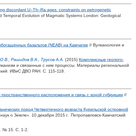
ing discordant U–Th–Ra ages: constraints on petrogenetic
nd Temporal Evolution of Magmatic Systems London: Geological
обогащенных базальтов (NEAB) на Камчатке
// Вулканология и
О.В.
,
Рашидов В.А.
,
Трусов А.А.
(2015)
Комплексные геолого-
улканизм и связанные с ним процессы. Материалы региональной
кий: ИВиС ДВО РАН. С. 115-118.
 пространственного расположения и связь с зоной субдукции
//
канических пород Четвертичного возраста Курильской островной
аук о Земле». 10 декабря 2015 г.. Петропавловск-Камчатский:
 № 15. С. 1-2.