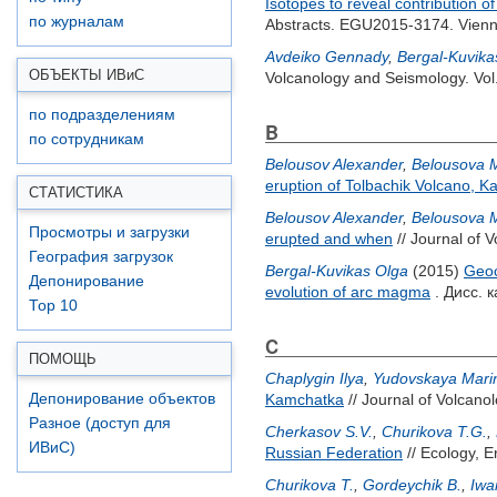
Isotopes to reveal contribution o
по журналам
Abstracts. EGU2015-3174. Vienna
Avdeiko Gennady
,
Bergal-Kuvika
ОБЪЕКТЫ ИВ
и
С
Volcanology and Seismology. Vol.
по подразделениям
B
по сотрудникам
Belousov Alexander
,
Belousova 
eruption of Tolbachik Volcano, 
СТАТИСТИКА
Belousov Alexander
,
Belousova 
Просмотры и загрузки
erupted and when
// Journal of 
География загрузок
Bergal-Kuvikas Olga
(2015)
Geoc
Депонирование
evolution of arc magma
. Дисс. к
Top 10
C
ПОМОЩЬ
Chaplygin Ilya
,
Yudovskaya Mari
Депонирование объектов
Kamchatka
// Journal of Volcano
Разное (доступ для
Cherkasov S.V.
,
Churikova T.G.
,
ИВиС)
Russian Federation
// Ecology, E
Churikova T.
,
Gordeychik B.
,
Iwa