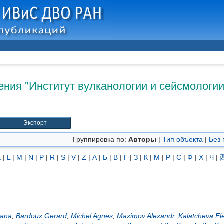
ния "Институт вулканологии и сейсмологии
Группировка по:
Авторы
|
Тип объекта
|
Без 
K
|
L
|
M
|
N
|
P
|
R
|
S
|
V
|
Z
|
А
|
Б
|
В
|
Г
|
З
|
К
|
М
|
Р
|
С
|
Ф
|
Х
|
Ч
|
lana
,
Bardoux Gerard
,
Michel Agnes
,
Maximov Alexandr
,
Kalatcheva El