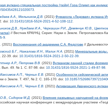
ская вулкано-гляциальная постройка (тюйя) Гора Олимп как индик
7/S0435428121020073
.
ждаев А.А.
,
Мельников Д.В.
(2021)
Фумарола «Ледовая» вулкана Ичи
2.
doi:
10.31431/1816-5524-2021-4-52-108-112
.
ников Д.В.
,
Нуждаев И.А.
,
Черкашин Р.И.
,
Демянчук Ю.В.
,
Цветков
мчатка)
// Вестник КРАУНЦ. Серия: Науки о Земле. Петропавловск-Ка
5-9
.
.
(2021)
Воспоминания об академике С.А. Федотове
// Дальневосто
овский Б.Г.
,
Нажалова И.Н.
,
Малик Н.А.
(2021)
Минеральные воды А
. 22-39.
doi:
10.31431/1816-5524-2021-2-50-22-39
.
птнер А.Р.
,
Петрова В.В.
(2021)
Вулканизм ранней стадии формиро
 Вып. 49. № 1. С. 87-98.
doi:
10.31431/1816-5524-2021-1-49-87-98
.
Максимов А.П.
,
Черных Е.В.
(2021)
Особенности сейсмической актив
и о Земле. Т. 497, № 2. С. 165-170.
doi:
10.31857/S2686739721040
Максимов А.П.
,
Черных Е.В.
(2021)
Активизация Авачинского вулкана
О.В.
,
Сидоров М.Д.
(2021)
Влияние разрывных нарушений на форм
российская научная конференция с международным участием «Гео