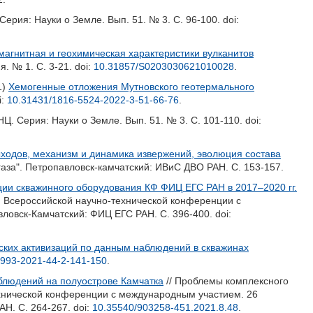
Серия: Науки о Земле. Вып. 51. № 3. С. 96-100.
doi:
магнитная и геохимическая характеристики вулканитов
я. № 1. С. 3-21.
doi:
10.31857/S0203030621010028
.
1)
Хемогенные отложения Мутновского геотермального
i:
10.31431/1816-5524-2022-3-51-66-76
.
НЦ. Серия: Науки о Земле. Вып. 51. № 3. С. 101-110.
doi:
ходов, механизм и динамика извержений, эволюция состава
аза". Петропавловск-камчатский: ИВиС ДВО РАН. С. 153-157.
ии скважинного оборудования КФ ФИЦ ЕГС РАН в 2017–2020 гг.
й Всероссийской научно-технической конференции с
авловск-Камчатский: ФИЦ ЕГС РАН. С. 396-400.
doi:
ских активизаций по данным наблюдений в скважинах
9993-2021-44-2-141-150
.
блюдений на полуострове Камчатка
// Проблемы комплексного
хнической конференции с международным участием. 26
РАН. С. 264-267.
doi:
10.35540/903258-451.2021.8.48
.