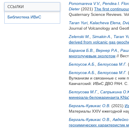
Ponomareva V.V.
,
Pendea I. Flor
ССЫЛКИ
Dieter
(2021)
The first continuo
Quaternary Science Reviews. Vol.
Библиотека ИВиС
Taran Yuri
,
Kalacheva Elena
,
Dvi
Journal of Volcanology and Geot
Zelenski M.
,
Simakin A.
,
Taran Y
derived from volcanic gas geoch
Баранов Б.В.
,
Вернер Р.А.
,
Раши
многолучевым эхолотом
// Вес
Белоусов А.Б.
,
Белоусова М.Г.
Белоусов А.Б.
,
Белоусова М.Г.
Вулканизм и связанные с ним 
Камчатский: ИВиС ДВО РАН. С. 
Белоусова М.Г.
,
Сапрыкина О.
минерала-беломаринаита KN
Бергаль-Кувикас О.В.
(2021)
Из
Материалы XXIV ежегодной нау
Бергаль-Кувикас О.В.
,
Авдейко 
геохимических характеристик 