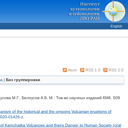
English
Atom
RSS 1.0
RSS 2.0
ва
|
Без группировки
усова М.Г.
,
Белоусов А.Б.
М.: Тов-во научных изданий КМК. 509
nism of the historical and the ongoing Vulcanian eruptions of
-020-01426-z
.
y of Kamchatka Volcanoes and theirs Danger to Human Society (oral