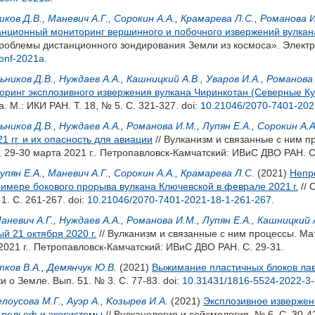
иков Д.В.
,
Маневич А.Г.
,
Сорокин А.А.
,
Крамарева Л.С.
,
Романова И
анционный мониторинг вершинного и побочного извержений вулкана
облемы дистанционного зондирования Земли из космоса». Электр
onf-2021a
.
ьников Д.В.
,
Нуждаев А.А.
,
Кашницкий А.В.
,
Уваров И.А.
,
Романова
ринг эксплозивного извержения вулкана Чиринкотан (Северные Кур
. М.: ИКИ РАН. Т. 18, № 5. С. 321-327.
doi:
10.21046/2070-7401-202
ьников Д.В.
,
Нуждаев А.А.
,
Романова И.М.
,
Лупян Е.А.
,
Сорокин А.А
1 гг. и их опасность для авиации
// Вулканизм и связанные с ним 
29-30 марта 2021 г.. Петропавловск-Камчатский: ИВиС ДВО РАН. С
упян Е.А.
,
Маневич А.Г.
,
Сорокин А.А.
,
Крамарева Л.С.
(2021)
Непр
имере бокового прорыва вулкана Ключевской в феврале 2021 г.
// 
 1. С. 261-267.
doi:
10.21046/2070-7401-2021-18-1-261-267
.
аневич А.Г.
,
Нуждаев А.А.
,
Романова И.М.
,
Лупян Е.А.
,
Кашницкий 
й 21 октября 2020 г.
// Вулканизм и связанные с ним процессы. М
2021 г.. Петропавловск-Камчатский: ИВиС ДВО РАН. С. 29-31.
ков В.А.
,
Демянчук Ю.В.
(2021)
Выжимание пластичных блоков лавы
и о Земле. Вып. 51. № 3. С. 77-83.
doi:
10.31431/1816-5524-2022-3-
елоусова М.Г.
,
Ауэр A.
,
Koзырев И.А.
(2021)
Эксплозивное извержени
а рельеф и экосистемы
// Вулканология и сейсмология. № 6. С. 30-4