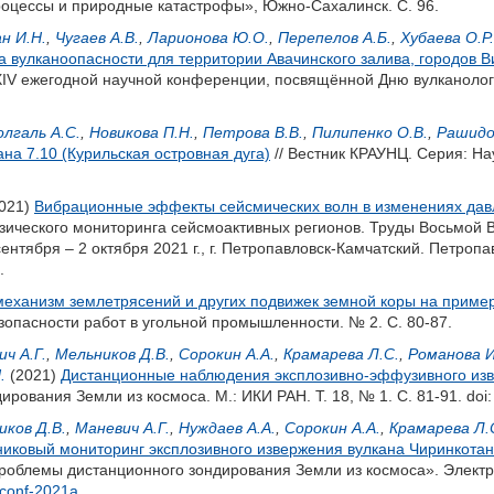
оцессы и природные катастрофы», Южно-Сахалинск. С. 96.
н И.Н.
,
Чугаев А.В.
,
Ларионова Ю.О.
,
Перепелов А.Б.
,
Хубаева О.Р.
а вулканоопасности для территории Авачинского залива, городов 
IV ежегодной научной конференции, посвящённой Дню вулканолога
олгаль А.С.
,
Новикова П.Н.
,
Петрова В.В.
,
Пилипенко О.В.
,
Рашидо
на 7.10 (Курильская островная дуга)
// Вестник КРАУНЦ. Серия: Нау
021)
Вибрационные эффекты сейсмических волн в изменениях дав
ического мониторинга сейсмоактивных регионов. Труды Восьмой 
нтября – 2 октября 2021 г., г. Петропавловск-Камчатский. Петроп
.
еханизм землетрясений и других подвижек земной коры на примере
зопасности работ в угольной промышленности. № 2. С. 80-87.
ч А.Г.
,
Мельников Д.В.
,
Сорокин А.А.
,
Крамарева Л.С.
,
Романова И
.
(2021)
Дистанционные наблюдения эксплозивно-эффузивного изве
рования Земли из космоса. М.: ИКИ РАН. Т. 18, № 1. С. 81-91.
doi
иков Д.В.
,
Маневич А.Г.
,
Нуждаев А.А.
,
Сорокин А.А.
,
Крамарева Л.
иковый мониторинг эксплозивного извержения вулкана Чиринкотан 
облемы дистанционного зондирования Земли из космоса». Электр
conf-2021a
.