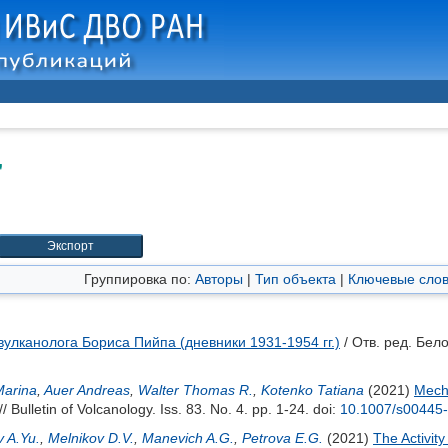
"
Группировка по:
Авторы
|
Тип объекта
|
Ключевые сло
улканолога Бориса Пийпа (дневники 1931-1954 гг.)
/ Отв. ред.
Бело
Marina
,
Auer Andreas
,
Walter Thomas R.
,
Kotenko Tatiana
(2021)
Mecha
// Bulletin of Volcanology. Iss. 83. No. 4. pp. 1-24.
doi:
10.1007/s00445
 A.Yu.
,
Melnikov D.V.
,
Manevich A.G.
,
Petrova E.G.
(2021)
The Activit