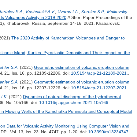
Bartalev S.A.
,
Kashnitskii A.V.
,
Uvarov I.A.
,
Korolev S.P.
,
Malkovsky
ds Volcanoes Activity in 2019-2020
// Short Paper Proceedings of the
21), Khabarovsk, Russia, September 14-16, 2021. Khabarovsk:
2021)
The 2020 Activity of Kamchatkan Volcanoes and Danger to
canic Island, Kuriles: Pyroclastic Deposits and Their Impact on the
ehler S.A.
(2021)
Geometric estimation of volcanic eruption column
l. 21, Iss. 16. pp. 12189-12206.
doi:
10.5194/acp-21-12189-2021,
.
ehler S.A.
(2021)
Geometric estimation of volcanic eruption column
l. 21, Iss. 16. pp. 12207-12226.
doi:
10.5194/acp-21-12207-2021
.
I.K.
(2021)
Dynamics of natural discharge of the hydrothermal
136, No. 105166.
doi:
10.1016/j.apgeochem.2021.105166
.
 in Flowing Wells of the Kamchatka Peninsula and Conceptual Model
ion Data for Volcanic Activity Monitoring Using Computer Vision and
PI. Vol. 13, Iss. 23. No. 4747. pp. 1-20.
doi:
10.3390/rs13234747
.