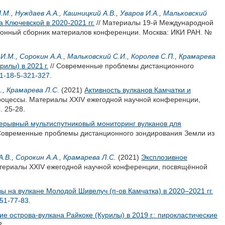
.М.
,
Нуждаев А.А.
,
Кашницкий А.В.
,
Уваров И.А.
,
Мальковский
 Ключевской в 2020-2021 гг.
// Материалы 19-й Международной
онный сборник материалов конференции. Москва: ИКИ РАН. №
 И.М.
,
Сорокин А.А.
,
Мальковский С.И.
,
Королев С.П.
,
Крамарева
илы) в 2021 г.
// Современные проблемы дистанционного
1-18-5-321-327
.
.
,
Крамарева Л.С.
(2021)
Активность вулканов Камчатки и
процессы. Материалы XXIV ежегодной научной конференции,
. 25-28.
ерывный мультиспутниковый мониторинг вулканов для
Современные проблемы дистанционного зондирования Земли из
А.В.
,
Сорокин А.А.
,
Крамарева Л.С.
(2021)
Эксплозивное
атериалы XXIV ежегодной научной конференции, посвящённой
 на вулкане Молодой Шивелуч (п-ов Камчатка) в 2020–2021 гг.
51-77-83
.
е острова-вулкана Райкоке (Курилы) в 2019 г.: пирокластические
2.