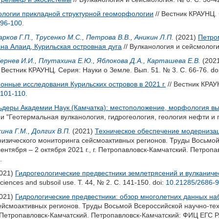
ологии прикладной структурной геоморфологии
// Вестник КРАУНЦ. 
-96-100
.
рков Г.П.
,
Трусенко М.С.
,
Петрова В.В.
,
Аникин Л.П.
(2021)
Петро
ана Алаид, Курильская островная дуга
// Вулканология и сейсмологи
ернев И.И.
,
Плутахина Е.Ю.
,
Яблокова Д.А.
,
Карташева Е.В.
(202
 Вестник КРАУНЦ. Серия: Науки о Земле. Вып. 51. № 3. С. 66-76.
do
онные исследования Курильских островов в 2021 г.
// Вестник КРАУ
-101-110
.
ьдеры Академии Наук (Камчатка): местоположение, морфология вы
 "Геотермальная вулканология, гидрогеология, геология нефти и г
ина Г.М.
,
Долгих В.П.
(2021)
Техническое обеспечение модернизац
физического мониторинга сейсмоактивных регионов. Труды Восьмо
нтября – 2 октября 2021 г., г. Петропавловск-Камчатский. Петроп
.
021)
Гидрогеологические предвестники землетрясений и вулканиче
sciences and subsoil use. Т. 44, № 2. С. 141-150.
doi:
10.21285/2686-
021)
Гидрологические предвестники: обзор многолетних данных на
ейсмоактивных регионов. Труды Восьмой Всероссийской научно-те
 г. Петропавловск-Камчатский. Петропавловск-Камчатский: ФИЦ ЕГС 