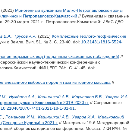
(2021)
Моногенный вулканизм Малко-Петропавловской зоны
Вилючинск и Петропавловск-Камчатский
// Вулканизм и связанные
, 29-30 марта 2021 г.. Петропавловск-Камчатский: ИВиС ДВО
в В.А.
,
Трусов А.А.
(2021)
Комплексные геолого-геофизические
ки о Земле. Вып. 51. № 3. С. 23-40.
doi:
10.31431/1816-5524-
ления подземных вод (по данным скважинных наблюдений)
//
Всероссийской научно-технической конференции с
авловск-Камчатский: ФИЦ ЕГС РАН. С. 41-45.
doi:
 внезапного выброса пород и газа из горного массива
//
.М.
,
Нуждаев А.А.
,
Кашницкий А.В.
,
Марченков В.В.
,
Уваров И.А.
,
ржения вулкана Ключевской в 2019-2020 гг.
// Современные
:
10.21046/2070-7401-2021-18-1-81-91
.
С.
,
Романова И.М.
,
Кашницкий А.В.
,
Уваров И.А.
,
Мальковский
(Северные Курилы) в 2021 г.
// Материалы 19-й Международной
онный сборник материалов конференции. Москва: ИКИ РАН. №