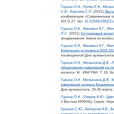
Гирина О.А.
,
Лупян Е.А.
,
Мельн
С.И.
,
Королев С.П.
(2021)
Дист
конференции «Современные пр
XIX.G.27.
doi:
10.21046/19DZZc
Гирина О.А.
,
Маневич А.Г.
,
Мел
Л.С.
(2021)
Спутниковый монито
зондирования Земли из космоса
Гирина О.А.
,
Маневич А.Г.
,
Мел
Курильских островов в 2020-202
посвящённой Дню вулканолога, 
Гирина О.А.
,
Мельников Д.В.
,
Л
обнаружения извержений на пр
космоса. М.: ИКИ РАН. Т. 18, №
Гирина О.А.
,
Мельников Д.В.
,
М
извержение вулкана Безымянны
Дню вулканолога, 29-30 марта 
Гирина О.А.
,
Озеров А.Ю.
,
Цвет
// Вестник КРАУНЦ. Серия: Наук
Гришин С.Ю.
,
Белоусов А.Б.
,
Б
отложения и их воздействие н