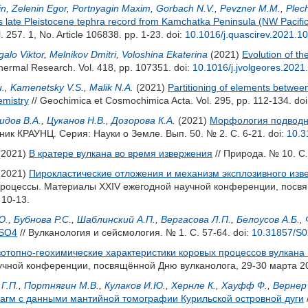
in
,
Zelenin Egor
,
Portnyagin Maxim
,
Gorbach N.V.
,
Pevzner M.M.
,
Plec
us late Pleistocene tephra record from Kamchatka Peninsula (NW Pacific
 257. 1, No. Article 106838. pp. 1-23.
doi:
10.1016/j.quascirev.2021.1
galo Viktor
,
Melnikov Dmitri
,
Voloshina Ekaterina
(2021)
Evolution of t
hermal Research. Vol. 418, pp. 107351.
doi:
10.1016/j.jvolgeores.202
u.
,
Kamenetsky V.S.
,
Malik N.A.
(2021)
Partitioning of elements betwee
emistry
// Geochimica et Cosmochimica Acta. Vol. 295, pp. 112-134.
do
дов В.А.
,
Цуканов Н.В.
,
Дозорова К.А.
(2021)
Морфология подводно
тник КРАУНЦ. Серия: Науки о Земле. Вып. 50. № 2. С. 6-21.
doi:
10.3
(2021)
В кратере вулкана во время извержения
// Природа. № 10. С.
(2021)
Пирокластические отложения и механизм эксплозивного извер
процессы. Материалы XXIV ежегодной научной конференции, посвящ
10-13.
Ю.
,
Бубнова Р.С.
,
Шаблинский А.П.
,
Вергасова Л.П.
,
Белоусов А.Б.
,
аSO4
// Вулканология и сейсмология. № 1. С. 57-64.
doi:
10.31857/S
отопно-геохимические характеристики коровых процессов вулкана
чной конференции, посвящённой Дню вулканолога, 29-30 марта 202
Г.П.
,
Портнягин М.В.
,
Кулаков И.Ю.
,
Хернле К.
,
Хауфф Ф.
,
Вернер 
магм с данными мантийной томографии Курильской островной дуги