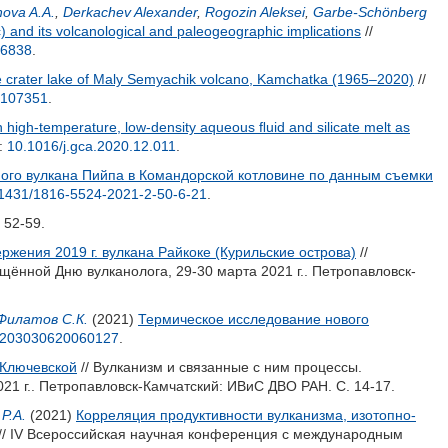
hova A.A.
,
Derkachev Alexander
,
Rogozin Aleksei
,
Garbe-Schönberg
) and its volcanological and paleogeographic implications
//
06838
.
he crater lake of Maly Semyachik volcano, Kamchatka (1965–2020)
//
1.107351
.
n high-temperature, low-density aqueous ﬂuid and silicate melt as
i:
10.1016/j.gca.2020.12.011
.
го вулкана Пийпа в Командорской котловине по данным съемки
1431/1816-5524-2021-2-50-6-21
.
 52-59.
жения 2019 г. вулкана Райкоке (Курильские острова)
//
ённой Дню вулканолога, 29-30 марта 2021 г.. Петропавловск-
Филатов С.К.
(2021)
Термическое исследование нового
0203030620060127
.
 Ключевской
// Вулканизм и связанные с ним процессы.
1 г.. Петропавловск-Камчатский: ИВиС ДВО РАН. С. 14-17.
Р.А.
(2021)
Корреляция продуктивности вулканизма, изотопно-
// IV Всероссийская научная конференция с международным