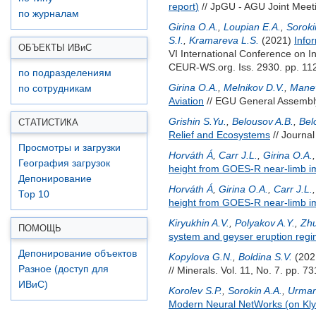
report)
// JpGU - AGU Joint Meeti
по журналам
Girina O.A.
,
Loupian E.A.
,
Soroki
S.I.
,
Kramareva L.S.
(2021)
Info
ОБЪЕКТЫ ИВ
и
С
VI International Conference on
CEUR-WS.org. Iss. 2930. pp. 11
по подразделениям
Girina O.A.
,
Melnikov D.V.
,
Manev
по сотрудникам
Aviation
// EGU General Assembl
Grishin S.Yu.
,
Belousov A.B.
,
Bel
СТАТИСТИКА
Relief and Ecosystems
// Journal
Просмотры и загрузки
Horváth Á
,
Carr J.L.
,
Girina O.A.
География загрузок
height from GOES-R near-limb i
Депонирование
Horváth Á
,
Girina O.A.
,
Carr J.L.
Top 10
height from GOES-R near-limb im
Kiryukhin A.V.
,
Polyakov A.Y.
,
Zhu
ПОМОЩЬ
system and geyser eruption regi
Депонирование объектов
Kopylova G.N.
,
Boldina S.V.
(202
Разное (доступ для
// Minerals. Vol. 11, No. 7. pp. 7
ИВиС)
Korolev S.P.
,
Sorokin A.A.
,
Urman
Modern Neural NetWorks (on Kl