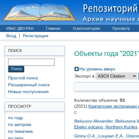
ИВиС ДВО РАН
Главная
О репозитории
Просмотр
Вход
Регистрация
Объекты года "2021
ПОИСК
На уровень вверх
Экспорт в
Простой поиск
Расширенный поиск
Новые поступления
Количество объектов:
53
.
(2021)
Камчатские экспедиции в
ПРОСМОТР
с.
по году
Belousov Alexander
,
Belousova 
по авторам
Ebeko volcano, Northern Kuriles
по тематике
Girina O.A.
,
Loupian E.A.
,
Ozerov
по типу