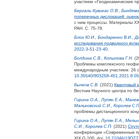
участием «Геодинамические пр
Бергаль-Кувикас О.В.
,
Биндема
поперечных дислокаций: оценк
с ним процессы. Материалы XX
РАН. С. 75-78.
Блох Ю.И.
,
Бондаренко В.И.
,
Д
исследования подводного вулка
2022-3-51-23-40
.
Болдина С.В.
,
Копылова Г.Н.
(2
Проблемы комплексного геофиз
международным участием. 26 се
10.35540/903258-451.2021.8.05
Бычков С.В.
(2021)
Квантовый м
Вестник Научного центра по бе
Гирина О.А.
,
Лупян Е.А.
,
Маневи
Мальковский С.И.
,
Королев С.П
проблемы дистанционного зонди
Гирина О.А.
,
Лупян Е.А.
,
Мельн
С.И.
,
Королев С.П.
(2021)
Спутн
конференции «Современные пр
XIX.G.100.
doi:
10.21046/19DZZ