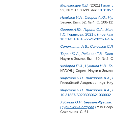
Мелекесцев И.В.
(2021)
Гигант
52, № 2. С. 89-99.
doi:
10.3185
Нуждаев И.А.
,
Озеров А.Ю.
,
Ну
Земле. Вып. 52. № 4. С. 108-11
Озеров А.Ю.
,
Гирина О.А.
,
Мель
Г.С. Горшкова, 2021 г. (п-ов Ка
10.31431/1816-5524-2021-1-49-
Соломатин А.В.
,
Соловьев С.Л
Таран Ю.А.
,
Рябинин Г.В.
,
Покр
Науки о Земле. Вып. 50. № 2. С
Федоров П.И.
,
Цуканов Н.В.
,
Ге
КРАУНЦ. Серия: Науки о Земле.
Фирстов П.П.
,
Шакирова А.А.
,
Российской Академии наук. Наук
Фирстов П.П.
,
Шакирова А.А.
,
10.31857/S0203030621030032
.
Хубаева О.Р.
,
Бергаль-Кувикас 
(Курильские острова)
// IV Все
Сахалинск. С. 61.