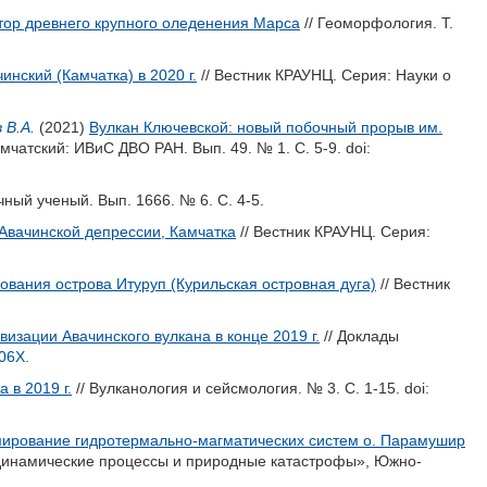
атор древнего крупного оледенения Марса
// Геоморфология. Т.
нский (Камчатка) в 2020 г.
// Вестник КРАУНЦ. Серия: Науки о
 В.А.
(2021)
Вулкан Ключевской: новый побочный прорыв им.
мчатский: ИВиС ДВО РАН. Вып. 49. № 1. С. 5-9.
doi:
чный ученый. Вып. 1666. № 6. С. 4-5.
вачинской депрессии, Камчатка
// Вестник КРАУНЦ. Серия:
вания острова Итуруп (Курильская островная дуга)
// Вестник
изации Авачинского вулкана в конце 2019 г.
// Доклады
06X
.
 в 2019 г.
// Вулканология и сейсмология. № 3. С. 1-15.
doi:
ирование гидротермально-магматических систем о. Парамушир
динамические процессы и природные катастрофы», Южно-