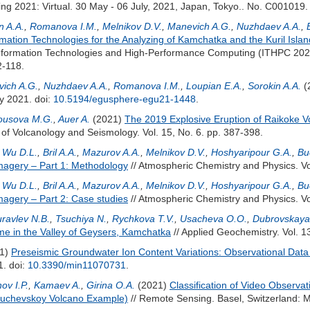
ng 2021: Virtual. 30 May - 06 July, 2021, Japan, Tokyo.. No. C001019.
n A.A.
,
Romanova I.M.
,
Melnikov D.V.
,
Manevich A.G.
,
Nuzhdaev A.A.
,
rmation Technologies for the Analyzing of Kamchatka and the Kuril Islan
 Information Technologies and High-Performance Computing (ITHPC 20
2-118.
ich A.G.
,
Nuzhdaev A.A.
,
Romanova I.M.
,
Loupian E.A.
,
Sorokin A.A.
(
y 2021.
doi:
10.5194/egusphere-egu21-1448
.
ousova M.G.
,
Auer A.
(2021)
The 2019 Explosive Eruption of Raikoke Vol
 of Volcanology and Seismology. Vol. 15, No. 6. pp. 387-398.
,
Wu D.L.
,
Bril A.A.
,
Mazurov A.A.
,
Melnikov D.V.
,
Hoshyaripour G.A.
,
Bu
magery – Part 1: Methodology
// Atmospheric Chemistry and Physics. Vo
,
Wu D.L.
,
Bril A.A.
,
Mazurov A.A.
,
Melnikov D.V.
,
Hoshyaripour G.A.
,
Bu
agery – Part 2: Case studies
// Atmospheric Chemistry and Physics. Vo
ravlev N.B.
,
Tsuchiya N.
,
Rychkova T.V.
,
Usacheva O.O.
,
Dubrovskaya 
me in the Valley of Geysers, Kamchatka
// Applied Geochemistry. Vol. 
1)
Preseismic Groundwater Ion Content Variations: Observational Data
31.
doi:
10.3390/min11070731
.
ov I.P.
,
Kamaev A.
,
Girina O.A.
(2021)
Classification of Video Observat
yuchevskoy Volcano Example)
// Remote Sensing. Basel, Switzerland: MD