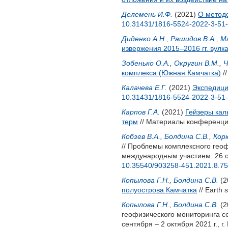
Делемень И.Ф.
(2021)
О метод
10.31431/1816-5524-2022-3-51
Диденко А.Н.
,
Рашидов В.А.
,
Ма
извержения 2015–2016 гг. вулк
Зобенько О.А.
,
Округин В.М.
,
Ч
комплекса (Южная Камчатка)
//
Калачева Е.Г.
(2021)
Экспедици
10.31431/1816-5524-2022-3-51
Карпов Г.А.
(2021)
Гейзеры кал
терм
// Материалы конференции
Кобзев В.А.
,
Болдина С.В.
,
Корк
// Проблемы комплексного гео
международным участием. 26 се
10.35540/903258-451.2021.8.75
Копылова Г.Н.
,
Болдина С.В.
(2
полуострова Камчатка
// Earth 
Копылова Г.Н.
,
Болдина С.В.
(2
геофизического мониторинга с
сентября – 2 октября 2021 г.,